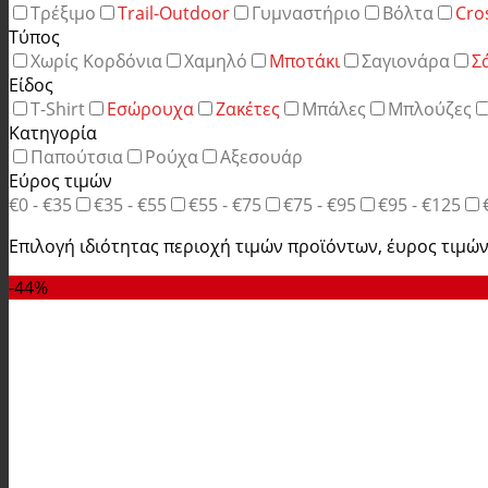
Τρέξιμο
Trail-Outdoor
Γυμναστήριο
Βόλτα
Cro
Τύπος
Χωρίς Κορδόνια
Χαμηλό
Μποτάκι
Σαγιονάρα
Σ
Είδος
T-Shirt
Εσώρουχα
Ζακέτες
Μπάλες
Μπλούζες
Κατηγορία
Παπούτσια
Ρούχα
Αξεσουάρ
Εύρος τιμών
€0 - €35
€35 - €55
€55 - €75
€75 - €95
€95 - €125
Επιλογή ιδιότητας περιοχή τιμών προϊόντων, έυρος τιμών
-44%