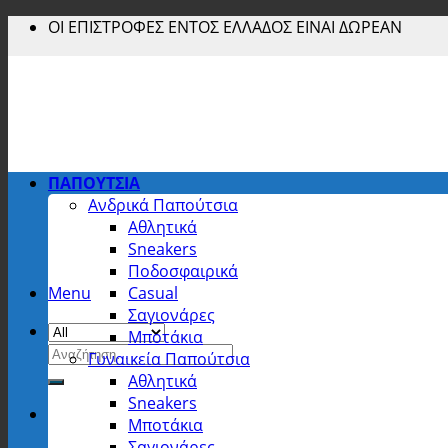
Skip
ΟΙ ΕΠΙΣΤΡΟΦΕΣ ΕΝΤΟΣ ΕΛΛΑΔΟΣ ΕΙΝΑΙ ΔΩΡΕΑΝ
to
content
ΠΑΠΟΥΤΣΙΑ
Ανδρικά Παπούτσια
Αθλητικά
Sneakers
Ποδοσφαιρικά
Menu
Casual
Σαγιονάρες
Μποτάκια
Αναζήτηση
Γυναικεία Παπούτσια
για:
Αθλητικά
Sneakers
Μποτάκια
Σαγιονάρες