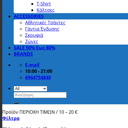
T-Shirt
Κάλτσες
ACCESSORIES
Αθλητικές Τσάντες
Γάντια Ένδυσης
Σκουφιά
Ζώνες
SALE 50% Εως 80%
BRANDS
E-mail
10:00 - 21:00
6944754840
Αναζήτηση
για:
Προϊόν ΠΕΡΙΟΧΗ ΤΙΜΩΝ
/
10 – 20 €
Φίλτρα