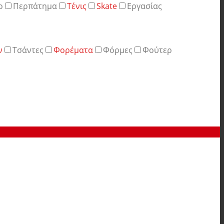
ο
Περπάτημα
Τένις
Skate
Εργασίας
ν
Τσάντες
Φορέματα
Φόρμες
Φούτερ