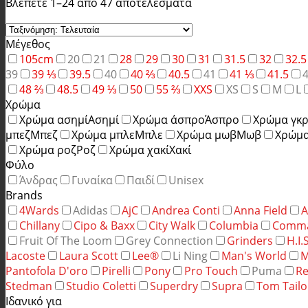
Βλέπετε 1–24 από 47 αποτελέσματα
Μέγεθος
105cm
20
21
28
29
30
31
31.5
32
32.5
39
39 ⅓
39.5
40
40 ⅔
40.5
41
41 ⅓
41.5
48 ⅔
48.5
49 ⅓
50
55 ⅔
XXS
XS
S
M
L
Χρώμα
Χρώμα ασημί
Ασημί
Χρώμα άσπρο
Άσπρο
Χρώμα γκρ
μπεζ
Μπεζ
Χρώμα μπλε
Μπλε
Χρώμα μωβ
Μωβ
Χρώμα
Χρώμα ροζ
Ροζ
Χρώμα χακί
Χακί
Φύλο
Άνδρας
Γυναίκα
Παιδί
Unisex
Brands
4Wards
Adidas
AjC
Andrea Conti
Anna Field
A
Chillany
Cipo & Baxx
City Walk
Columbia
Comm
Fruit Of The Loom
Grey Connection
Grinders
H.I.
Lacoste
Laura Scott
Lee®
Li Ning
Man's World
M
Pantofola D'oro
Pirelli
Pony
Pro Touch
Puma
Re
Stedman
Studio Coletti
Superdry
Supra
Tom Tailo
Ιδανικό για