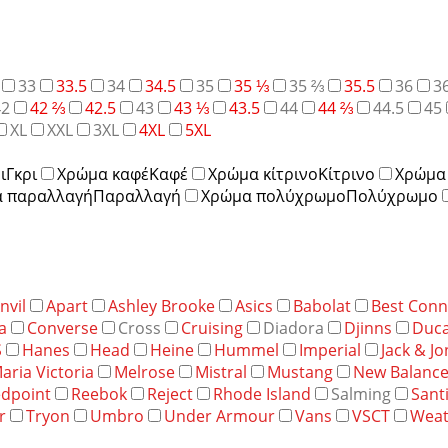
33
33.5
34
34.5
35
35 ⅓
35 ⅔
35.5
36
3
42
42 ⅔
42.5
43
43 ⅓
43.5
44
44 ⅔
44.5
45
XL
XXL
3XL
4XL
5XL
ι
Γκρι
Χρώμα καφέ
Καφέ
Χρώμα κίτρινο
Κίτρινο
Χρώμα 
 παραλλαγή
Παραλλαγή
Χρώμα πολύχρωμο
Πολύχρωμο
nvil
Apart
Ashley Brooke
Asics
Babolat
Best Conn
a
Converse
Cross
Cruising
Diadora
Djinns
Duca
S
Hanes
Head
Heine
Hummel
Imperial
Jack & J
aria Victoria
Melrose
Mistral
Mustang
New Balanc
dpoint
Reebok
Reject
Rhode Island
Salming
Sant
r
Tryon
Umbro
Under Armour
Vans
VSCT
Weat