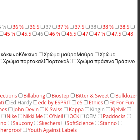
6 ⅓
36 ⅔
36.5
37
37 ⅓
37.5
38
38 ⅔
38.5
45 ⅓
45.5
46
46 ⅔
46.5
47
47 ⅓
47.5
48
κόκκινο
Κόκκινο
Χρώμα μαύρο
Μαύρο
Χρώμα
Χρώμα πορτοκαλί
Πορτοκαλί
Χρώμα πράσινο
Πράσινο
ections
Billabong
Biostep
Bitter & Sweet
Bulldozer
ti
Ed Hardy
edc by ESPRIT
eS
Etnies
Fit For Fun
ones
John Devin
K-Swiss
Kappa
Kingin
Kjelvik
e
Nike
Nikki Me
O'Neil
OCK
OEM
Paddocks
ino
Saucony
Skechers
SoftScience
Stanno
herproof
Youth Against Labels