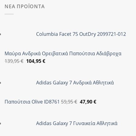
ΝΕΑ ΠΡΟΪΟΝΤΑ
Columbia Facet 75 OutDry 2099721-012
Μαύρα Ανδρικά Ορειβατικά Παπούτσια Αδιάβροχα
Original
Η
139,95
€
104,95
€
price
τρέχουσα
was:
τιμή
Adidas Galaxy 7 Ανδρικά Αθλητικά
139,95 €.
είναι:
104,95 €.
Original
Η
Παπούτσια Olive ID8761
59,95
€
47,90
€
price
τρέχουσα
was:
τιμή
Adidas Galaxy 7 Γυναικεία Αθλητικά
59,95 €.
είναι:
47,90 €.