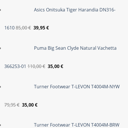
Asics Onitsuka Tiger Harandia DN316-
Original
Η
1610
85,00
€
39,95
€
price
τρέχουσα
was:
τιμή
Puma Big Sean Clyde Natural Vachetta
85,00 €.
είναι:
39,95 €.
Original
Η
366253-01
110,00
€
35,00
€
price
τρέχουσα
was:
τιμή
Turner Footwear T-LEVON T4004M-NYW
110,00 €.
είναι:
35,00 €.
Original
Η
79,95
€
35,00
€
price
τρέχουσα
was:
τιμή
Turner Footwear T-LEVON T4004M-BRW
79,95 €.
είναι: