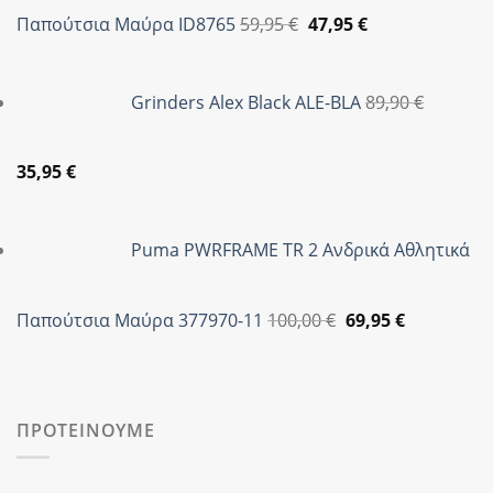
Original
Η
Παπούτσια Μαύρα ID8765
59,95
€
47,95
€
price
τρέχουσα
was:
τιμή
Grinders Alex Black ALE-BLA
89,90
€
59,95 €.
είναι:
47,95 €.
Original
Η
35,95
€
price
τρέχουσα
was:
τιμή
Puma PWRFRAME TR 2 Ανδρικά Αθλητικά
89,90 €.
είναι:
35,95 €.
Original
Η
Παπούτσια Μαύρα 377970-11
100,00
€
69,95
€
price
τρέχουσα
was:
τιμή
100,00 €.
είναι:
69,95 €.
ΠΡΟΤΕΙΝΟΥΜΕ