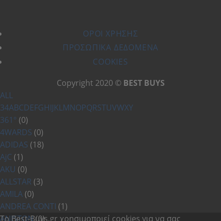
ΌΡΟΙ ΧΡΗΣΗΣ
ΠΡΟΣΩΠΙΚΆ ΔΕΔΟΜΈΝΑ
COOKIES
Copyright 2020 ©
BEST BUYS
ALL
3
4
A
B
C
D
E
F
G
H
I
J
K
L
M
N
O
P
Q
R
S
T
U
V
W
X
Y
361°
(0)
4WARDS
(0)
ADIDAS
(18)
AjC
(1)
AKU
(0)
ALLSTAR
(3)
AMILA
(0)
ANDREA CONTI
(1)
ANISTON
Το Best-Buys.gr χρησιμοποιεί cookies για να σας
(0)