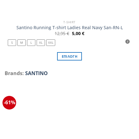
T-SHIRT
Santino Running T-shirt Ladies Real Navy San-RN-L
Original
Η
12,95
€
5,00
€
price
τρέχουσα
was:
τιμή
S
M
L
XL
XXL
12,95 €.
είναι:
5,00 €.
ΕΠΙΛΟΓΉ
Αυτό
το
Brands:
SANTINO
προϊόν
έχει
πολλαπλές
παραλλαγές.
-61%
Οι
επιλογές
μπορούν
να
επιλεγούν
στη