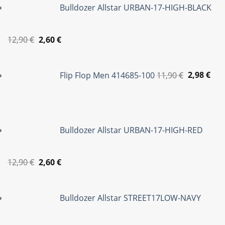
Bulldozer Allstar URBAN-17-HIGH-BLACK
Original
Η
12,90
€
2,60
€
price
τρέχουσα
Original
Η
was:
τιμή
price
τρέ
Flip Flop Men 414685-100
11,90
€
2,98
€
12,90 €.
είναι:
was:
τιμ
2,60 €.
11,90 €.
είνα
2,98
Bulldozer Allstar URBAN-17-HIGH-RED
Original
Η
12,90
€
2,60
€
price
τρέχουσα
was:
τιμή
Bulldozer Allstar STREET17LOW-NAVY
12,90 €.
είναι:
2,60 €.