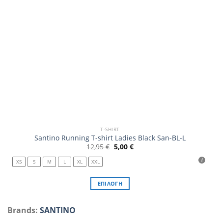
σελίδα
του
προϊόντος
T-SHIRT
Santino Running T-shirt Ladies Black San-BL-L
Original
Η
12,95
€
5,00
€
price
τρέχουσα
was:
τιμή
XS
S
M
L
XL
XXL
12,95 €.
είναι:
5,00 €.
ΕΠΙΛΟΓΉ
Αυτό
το
Brands:
SANTINO
προϊόν