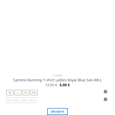
T-SHIRT
Santino Running T-shirt Ladies Royal Blue San-RB-L
Original
Η
12,95
€
5,00
€
price
τρέχουσα
was:
τιμή
M
L
XL
XXL
12,95 €.
είναι:
5,00 €.
(1+1) Buy 1 Get 1 Free
ΕΠΙΛΟΓΉ