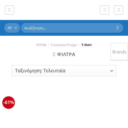
Skip
to
content
Αναζήτηση
για:
ΡΟΥΧΑ
/
Γυναικεία Ρούχα
/
T-Shirt
Brands
ΦΊΛΤΡΑ
-61%