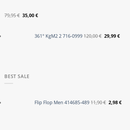
35,00 €.
Original
Η
79,95
€
35,00
€
price
τρέχουσα
Original
Η
was:
τιμή
price
τρέ
361° KgM2 2 716-0999
120,00
€
29,99
€
79,95 €.
είναι:
was:
τιμή
35,00 €.
120,00 €.
είναι
29,99
BEST SALE
Original
Η
price
τρέ
Flip Flop Men 414685-489
11,90
€
2,98
€
was:
τιμ
11,90 €.
είνα
2,98