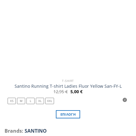
σελίδα
του
προϊόντος
T-SHIRT
Santino Running T-shirt Ladies Fluor Yellow San-FY-L
Original
Η
12,95
€
5,00
€
price
τρέχουσα
was:
τιμή
XS
M
L
XL
XXL
12,95 €.
είναι:
5,00 €.
ΕΠΙΛΟΓΉ
Αυτό
το
Brands:
SANTINO
προϊόν