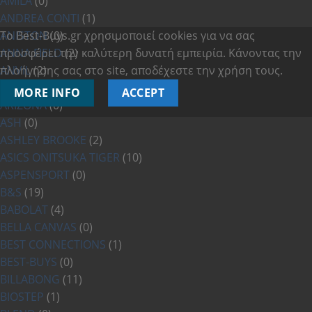
AMILA
(0)
ANDREA CONTI
(1)
ANISTON
Το Best-Buys.gr χρησιμοποιεί cookies για να σας
(0)
ANNA FIELD
προσφέρει την καλύτερη δυνατή εμπειρία. Κάνοντας την
(2)
ANVIL
πλοήγησης σας στο site, αποδέχεστε την χρήση τους.
(2)
APART
(1)
MORE INFO
ACCEPT
ARIZONA
(0)
ASH
(0)
ASHLEY BROOKE
(2)
ASICS ONITSUKA TIGER
(10)
ASPENSPORT
(0)
B&S
(19)
BABOLAT
(4)
BELLA CANVAS
(0)
BEST CONNECTIONS
(1)
BEST-BUYS
(0)
BILLABONG
(11)
BIOSTEP
(1)