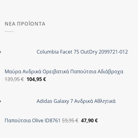
ΝΕΑ ΠΡΟΪΟΝΤΑ
Columbia Facet 75 OutDry 2099721-012
Μαύρα Ανδρικά Ορειβατικά Παπούτσια Αδιάβροχα
Original
Η
139,95
€
104,95
€
price
τρέχουσα
was:
τιμή
Adidas Galaxy 7 Ανδρικά Αθλητικά
139,95 €.
είναι:
104,95 €.
Original
Η
Παπούτσια Olive ID8761
59,95
€
47,90
€
price
τρέχουσα
was:
τιμή