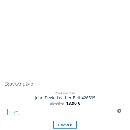
Εξαντλημένο
ACCESSORIES
John Devin Leather Belt 426595
Original
Η
35,00
€
13,90
€
price
τρέχουσα
was:
τιμή
105cm
35,00 €.
είναι:
13,90 €.
ΕΠΙΛΟΓΉ