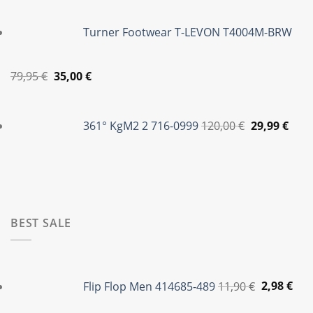
was:
τιμή
Turner Footwear T-LEVON T4004M-BRW
79,95 €.
είναι:
35,00 €.
Original
Η
79,95
€
35,00
€
price
τρέχουσα
Original
Η
was:
τιμή
price
τρέ
361° KgM2 2 716-0999
120,00
€
29,99
€
79,95 €.
είναι:
was:
τιμή
35,00 €.
120,00 €.
είναι
29,99
BEST SALE
Original
Η
price
τρέ
Flip Flop Men 414685-489
11,90
€
2,98
€
was:
τιμ
11,90 €.
είνα