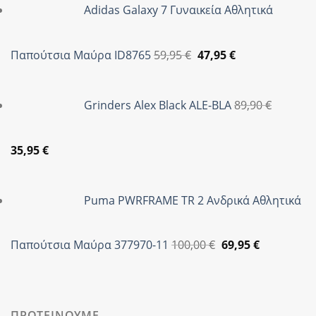
Adidas Galaxy 7 Γυναικεία Αθλητικά
59,95 €.
είναι:
47,90 €.
Original
Η
Παπούτσια Μαύρα ID8765
59,95
€
47,95
€
price
τρέχουσα
was:
τιμή
Grinders Alex Black ALE-BLA
89,90
€
59,95 €.
είναι:
47,95 €.
Original
Η
35,95
€
price
τρέχουσα
was:
τιμή
Puma PWRFRAME TR 2 Ανδρικά Αθλητικά
89,90 €.
είναι:
35,95 €.
Original
Η
Παπούτσια Μαύρα 377970-11
100,00
€
69,95
€
price
τρέχουσα
was:
τιμή
100,00 €.
είναι:
69,95 €.
ΠΡΟΤΕΙΝΟΥΜΕ