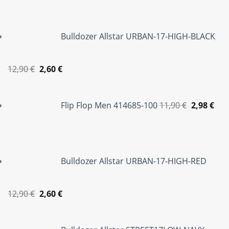
2,98
Bulldozer Allstar URBAN-17-HIGH-BLACK
Original
Η
12,90
€
2,60
€
price
τρέχουσα
Original
Η
was:
τιμή
price
τρέ
Flip Flop Men 414685-100
11,90
€
2,98
€
12,90 €.
είναι:
was:
τιμ
2,60 €.
11,90 €.
είνα
2,98
Bulldozer Allstar URBAN-17-HIGH-RED
Original
Η
12,90
€
2,60
€
price
τρέχουσα
was:
τιμή