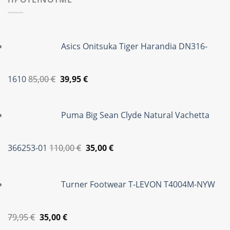
Asics Onitsuka Tiger Harandia DN316-
Original
Η
1610
85,00
€
39,95
€
price
τρέχουσα
was:
τιμή
Puma Big Sean Clyde Natural Vachetta
85,00 €.
είναι:
39,95 €.
Original
Η
366253-01
110,00
€
35,00
€
price
τρέχουσα
was:
τιμή
Turner Footwear T-LEVON T4004M-NYW
110,00 €.
είναι:
35,00 €.
Original
Η
79,95
€
35,00
€
price
τρέχουσα