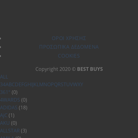
ΌΡΟΙ ΧΡΗΣΗΣ
ΠΡΟΣΩΠΙΚΆ ΔΕΔΟΜΈΝΑ
COOKIES
Copyright 2020 ©
BEST BUYS
ALL
3
4
A
B
C
D
E
F
G
H
I
J
K
L
M
N
O
P
Q
R
S
T
U
V
W
X
Y
361°
(0)
4WARDS
(0)
ADIDAS
(18)
AjC
(1)
AKU
(0)
ALLSTAR
(3)