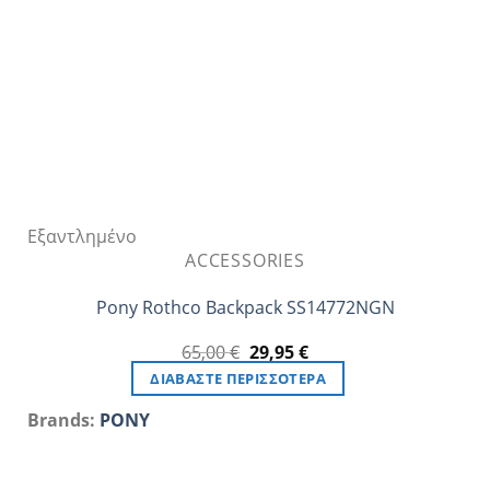
επιλεγούν
στη
σελίδα
του
προϊόντος
Εξαντλημένο
ACCESSORIES
Pony Rothco Backpack SS14772NGN
Original
Η
65,00
€
29,95
€
price
τρέχουσα
ΔΙΑΒΆΣΤΕ ΠΕΡΙΣΣΌΤΕΡΑ
was:
τιμή
65,00 €.
είναι:
Brands:
PONY
29,95 €.