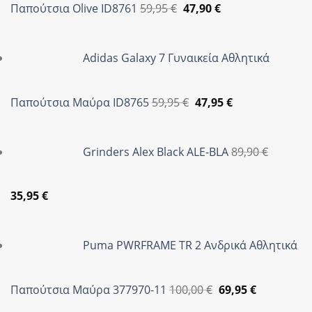
Original
Η
Παπούτσια Olive ID8761
59,95
€
47,90
€
price
τρέχουσα
was:
τιμή
Adidas Galaxy 7 Γυναικεία Αθλητικά
59,95 €.
είναι:
47,90 €.
Original
Η
Παπούτσια Μαύρα ID8765
59,95
€
47,95
€
price
τρέχουσα
was:
τιμή
Grinders Alex Black ALE-BLA
89,90
€
59,95 €.
είναι:
47,95 €.
Original
Η
35,95
€
price
τρέχουσα
was:
τιμή
Puma PWRFRAME TR 2 Ανδρικά Αθλητικά
89,90 €.
είναι:
35,95 €.
Original
Η
Παπούτσια Μαύρα 377970-11
100,00
€
69,95
€
price
τρέχουσα