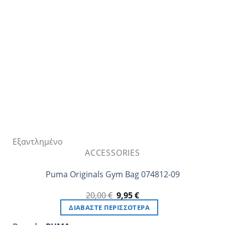
Εξαντλημένο
ACCESSORIES
Puma Originals Gym Bag 074812-09
Original
Η
20,00
€
9,95
€
price
τρέχουσα
ΔΙΑΒΆΣΤΕ ΠΕΡΙΣΣΌΤΕΡΑ
was:
τιμή
20,00 €.
είναι: