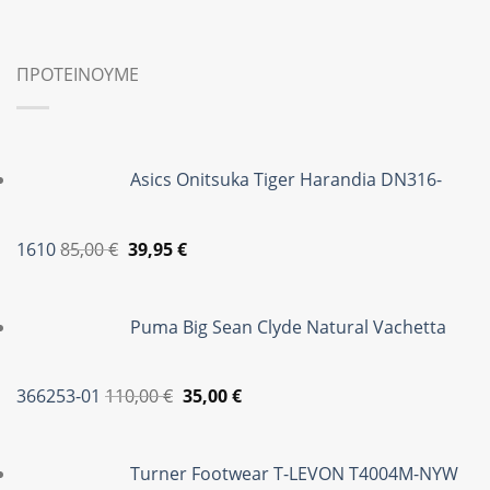
was:
τιμή
100,00 €.
είναι:
69,95 €.
ΠΡΟΤΕΙΝΟΥΜΕ
Asics Onitsuka Tiger Harandia DN316-
Original
Η
1610
85,00
€
39,95
€
price
τρέχουσα
was:
τιμή
Puma Big Sean Clyde Natural Vachetta
85,00 €.
είναι:
39,95 €.
Original
Η
366253-01
110,00
€
35,00
€
price
τρέχουσα
was:
τιμή
Turner Footwear T-LEVON T4004M-NYW
110,00 €.
είναι: