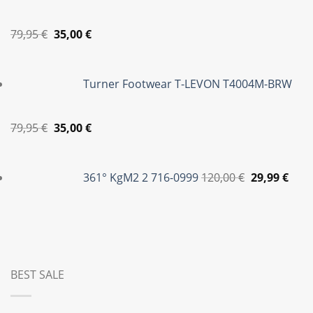
35,00 €.
Original
Η
79,95
€
35,00
€
price
τρέχουσα
was:
τιμή
Turner Footwear T-LEVON T4004M-BRW
79,95 €.
είναι:
35,00 €.
Original
Η
79,95
€
35,00
€
price
τρέχουσα
Original
Η
was:
τιμή
price
τρέ
361° KgM2 2 716-0999
120,00
€
29,99
€
79,95 €.
είναι:
was:
τιμή
35,00 €.
120,00 €.
είναι
29,99
BEST SALE