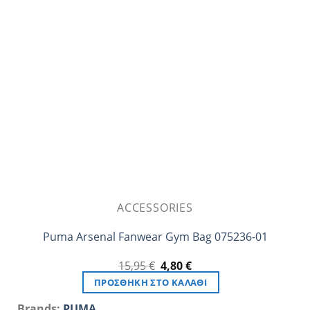
επιλογές
μπορούν
να
επιλεγούν
στη
σελίδα
του
προϊόντος
ACCESSORIES
Puma Arsenal Fanwear Gym Bag 075236-01
Original
Η
15,95
€
4,80
€
price
τρέχουσα
ΠΡΟΣΘΉΚΗ ΣΤΟ ΚΑΛΆΘΙ
was:
τιμή
15,95 €.
είναι:
Brands:
PUMA
4,80 €.