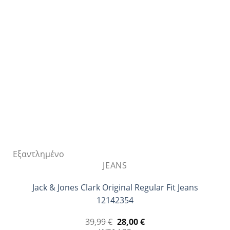
επιλογές
μπορούν
να
επιλεγούν
στη
σελίδα
του
προϊόντος
Εξαντλημένο
JEANS
Jack & Jones Clark Original Regular Fit Jeans
12142354
Original
Η
39,99
€
28,00
€
price
τρέχουσα