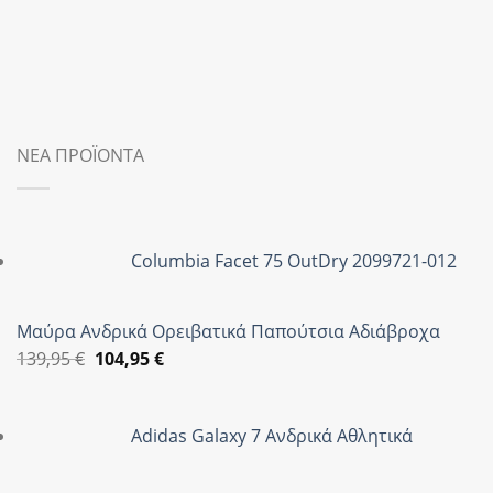
ΝΕΑ ΠΡΟΪΟΝΤΑ
Columbia Facet 75 OutDry 2099721-012
Μαύρα Ανδρικά Ορειβατικά Παπούτσια Αδιάβροχα
Original
Η
139,95
€
104,95
€
price
τρέχουσα
was:
τιμή
Adidas Galaxy 7 Ανδρικά Αθλητικά
139,95 €.
είναι:
104,95 €.