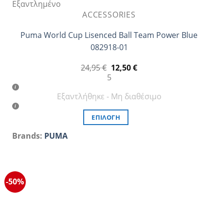
Εξαντλημένο
ACCESSORIES
Puma World Cup Lisenced Ball Team Power Blue
082918-01
Original
Η
24,95
€
12,50
€
price
τρέχουσα
5
was:
τιμή
24,95 €.
είναι:
Εξαντλήθηκε - Μη διαθέσιμο
12,50 €.
ΕΠΙΛΟΓΉ
Αυτό
Brands:
PUMA
το
προϊόν
έχει
πολλαπλές
-50%
παραλλαγές.
Οι
επιλογές