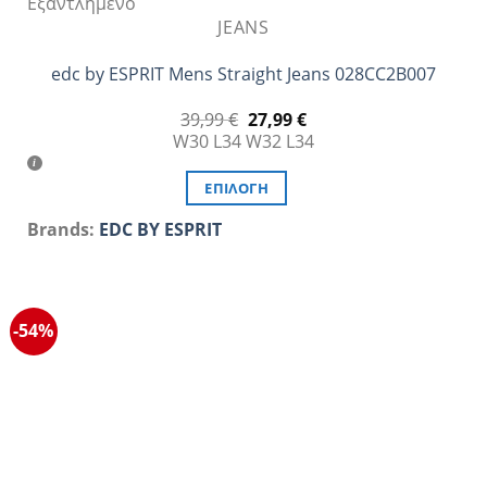
Εξαντλημένο
JEANS
edc by ESPRIT Mens Straight Jeans 028CC2B007
Original
Η
39,99
€
27,99
€
price
τρέχουσα
W30 L34
W32 L34
was:
τιμή
39,99 €.
είναι:
27,99 €.
ΕΠΙΛΟΓΉ
Αυτό
Brands:
EDC BY ESPRIT
το
προϊόν
έχει
πολλαπλές
-54%
παραλλαγές.
Οι
επιλογές
μπορούν
να