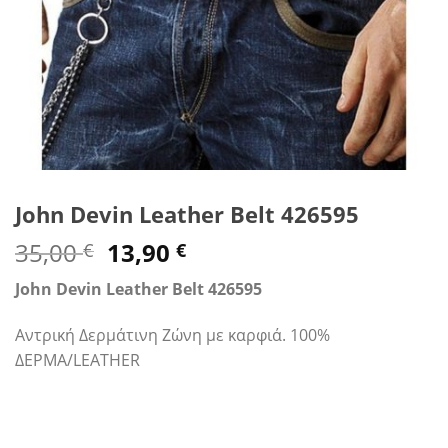
John Devin Leather Belt 426595
Original
Η
35,00
13,90
€
€
price
τρέχουσα
John Devin Leather Belt 426595
was:
τιμή
35,00 €.
είναι:
Αντρική Δερμάτινη Ζώνη με καρφιά. 100%
13,90 €.
ΔΕΡΜΑ/LEATHER