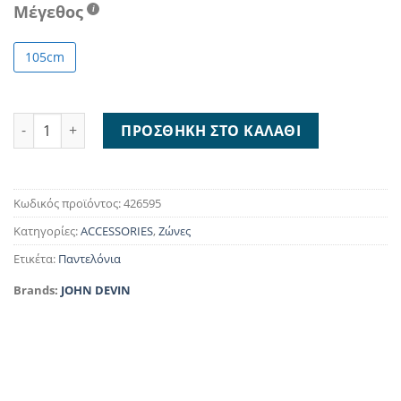
Μέγεθος
105cm
John Devin Leather Belt 426595 ποσότητα
ΠΡΟΣΘΉΚΗ ΣΤΟ ΚΑΛΆΘΙ
Κωδικός προϊόντος:
426595
Κατηγορίες:
ACCESSORIES
,
Ζώνες
Ετικέτα:
Παντελόνια
Brands:
JOHN DEVIN