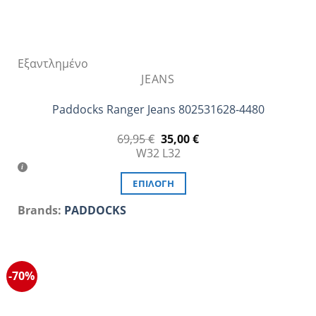
Εξαντλημένο
JEANS
Paddocks Ranger Jeans 802531628-4480
Original
Η
69,95
€
35,00
€
price
τρέχουσα
W32 L32
was:
τιμή
69,95 €.
είναι:
35,00 €.
ΕΠΙΛΟΓΉ
Αυτό
Brands:
PADDOCKS
το
προϊόν
έχει
πολλαπλές
-70%
παραλλαγές.
Οι