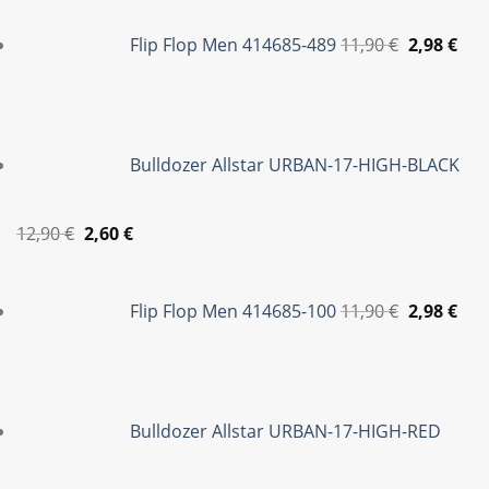
Original
Η
price
τρέ
Flip Flop Men 414685-489
11,90
€
2,98
€
was:
τιμ
11,90 €.
είνα
2,98
Bulldozer Allstar URBAN-17-HIGH-BLACK
Original
Η
12,90
€
2,60
€
price
τρέχουσα
Original
Η
was:
τιμή
price
τρέ
Flip Flop Men 414685-100
11,90
€
2,98
€
12,90 €.
είναι:
was:
τιμ
2,60 €.
11,90 €.
είνα
2,98
Bulldozer Allstar URBAN-17-HIGH-RED