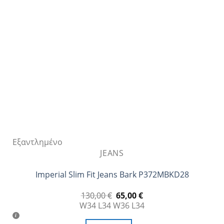
μπορούν
να
επιλεγούν
στη
σελίδα
του
προϊόντος
Εξαντλημένο
JEANS
Imperial Slim Fit Jeans Bark P372MBKD28
Original
Η
130,00
€
65,00
€
price
τρέχουσα
W34 L34
W36 L34
was:
τιμή
130,00 €.
είναι: