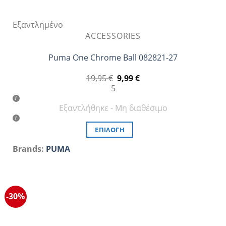
Εξαντλημένο
ACCESSORIES
Puma One Chrome Ball 082821-27
Original
Η
19,95
€
9,99
€
price
τρέχουσα
5
was:
τιμή
19,95 €.
είναι:
Εξαντλήθηκε - Μη διαθέσιμο
9,99 €.
ΕΠΙΛΟΓΉ
Αυτό
Brands:
PUMA
το
προϊόν
έχει
πολλαπλές
-30%
παραλλαγές.
Οι