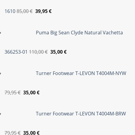
Original
Η
1610
85,00
€
39,95
€
price
τρέχουσα
was:
τιμή
Puma Big Sean Clyde Natural Vachetta
85,00 €.
είναι:
39,95 €.
Original
Η
366253-01
110,00
€
35,00
€
price
τρέχουσα
was:
τιμή
Turner Footwear T-LEVON T4004M-NYW
110,00 €.
είναι:
35,00 €.
Original
Η
79,95
€
35,00
€
price
τρέχουσα
was:
τιμή
Turner Footwear T-LEVON T4004M-BRW
79,95 €.
είναι:
35,00 €.
Original
Η
79,95
€
35,00
€