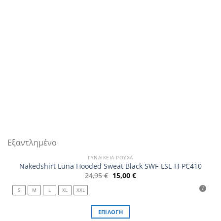
Εξαντλημένο
ΓΥΝΑΙΚΕΊΑ ΡΟΎΧΑ
Nakedshirt Luna Hooded Sweat Black SWF-LSL-H-PC410
Original
Η
24,95
€
15,00
€
price
τρέχουσα
was:
τιμή
S
M
L
XL
XXL
24,95 €.
είναι:
15,00 €.
ΕΠΙΛΟΓΉ