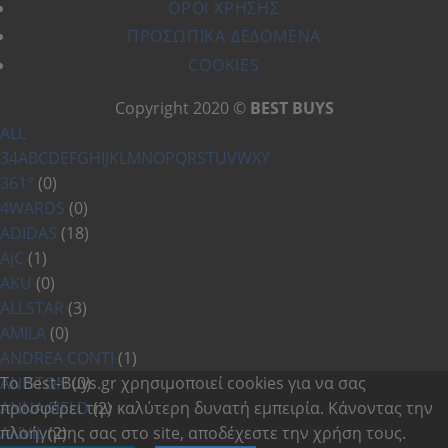
ΌΡΟΙ ΧΡΗΣΗΣ
ΠΡΟΣΩΠΙΚΆ ΔΕΔΟΜΈΝΑ
COOKIES
Copyright 2020 ©
BEST BUYS
ALL
3
4
A
B
C
D
E
F
G
H
I
J
K
L
M
N
O
P
Q
R
S
T
U
V
W
X
Y
361°
(0)
4WARDS
(0)
ADIDAS
(18)
AjC
(1)
AKU
(0)
ALLSTAR
(3)
AMILA
(0)
ANDREA CONTI
(1)
ANISTON
Το Best-Buys.gr χρησιμοποιεί cookies για να σας
(0)
ANNA FIELD
προσφέρει την καλύτερη δυνατή εμπειρία. Κάνοντας την
(2)
ANVIL
πλοήγησης σας στο site, αποδέχεστε την χρήση τους.
(2)