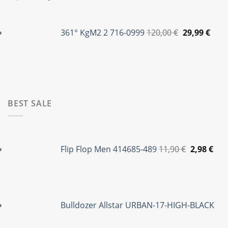
price
τρέχουσα
Original
Η
was:
τιμή
price
τρέ
361° KgM2 2 716-0999
120,00
€
29,99
€
79,95 €.
είναι:
was:
τιμή
35,00 €.
120,00 €.
είναι
29,99
BEST SALE
Original
Η
price
τρέ
Flip Flop Men 414685-489
11,90
€
2,98
€
was:
τιμ
11,90 €.
είνα
2,98
Bulldozer Allstar URBAN-17-HIGH-BLACK