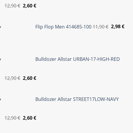
Original
Η
12,90
€
2,60
€
price
τρέχουσα
Original
Η
was:
τιμή
price
τρέ
Flip Flop Men 414685-100
11,90
€
2,98
€
12,90 €.
είναι:
was:
τιμ
2,60 €.
11,90 €.
είνα
2,98
Bulldozer Allstar URBAN-17-HIGH-RED
Original
Η
12,90
€
2,60
€
price
τρέχουσα
was:
τιμή
Bulldozer Allstar STREET17LOW-NAVY
12,90 €.
είναι:
2,60 €.
Original
Η
12,90
€
2,60
€
price
τρέχουσα
was:
τιμή