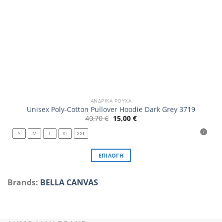
ΑΝΔΡΙΚΆ ΡΟΎΧΑ
Unisex Poly-Cotton Pullover Hoodie Dark Grey 3719
Original
Η
40,70
€
15,00
€
price
τρέχουσα
was:
τιμή
S
M
L
XL
XXL
40,70 €.
είναι:
15,00 €.
ΕΠΙΛΟΓΉ
Αυτό
το
Brands:
BELLA CANVAS
προϊόν
έχει
πολλαπλές
παραλλαγές.