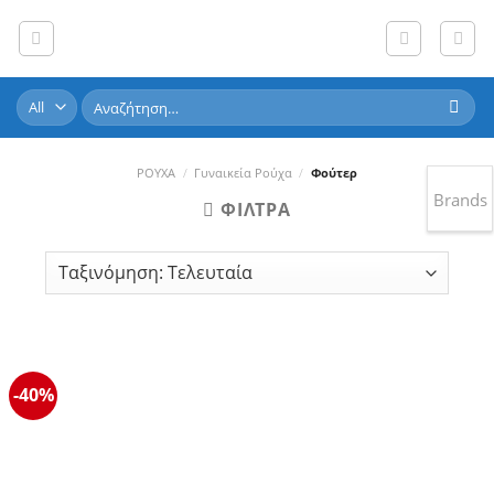
Skip
to
content
Αναζήτηση
για:
ΡΟΥΧΑ
/
Γυναικεία Ρούχα
/
Φούτερ
Brands
ΦΊΛΤΡΑ
-40%