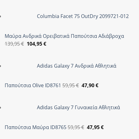
Columbia Facet 75 OutDry 2099721-012
Μαύρα Ανδρικά Ορειβατικά Παπούτσια Αδιάβροχα
Original
Η
139,95
€
104,95
€
price
τρέχουσα
was:
τιμή
Adidas Galaxy 7 Ανδρικά Αθλητικά
139,95 €.
είναι:
104,95 €.
Original
Η
Παπούτσια Olive ID8761
59,95
€
47,90
€
price
τρέχουσα
was:
τιμή
Adidas Galaxy 7 Γυναικεία Αθλητικά
59,95 €.
είναι:
47,90 €.
Original
Η
Παπούτσια Μαύρα ID8765
59,95
€
47,95
€
price
τρέχουσα