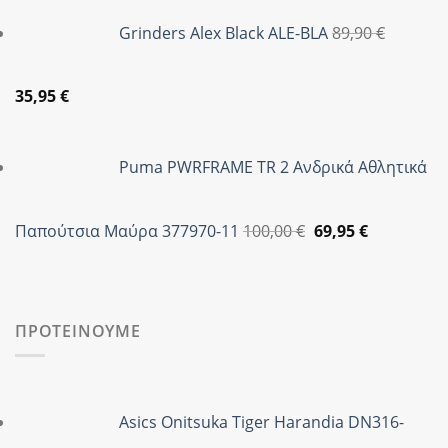
was:
τιμή
Grinders Alex Black ALE-BLA
89,90
€
59,95 €.
είναι:
47,95 €.
Original
Η
35,95
€
price
τρέχουσα
was:
τιμή
Puma PWRFRAME TR 2 Ανδρικά Αθλητικά
89,90 €.
είναι:
35,95 €.
Original
Η
Παπούτσια Μαύρα 377970-11
100,00
€
69,95
€
price
τρέχουσα
was:
τιμή
100,00 €.
είναι:
69,95 €.
ΠΡΟΤΕΙΝΟΥΜΕ
Asics Onitsuka Tiger Harandia DN316-