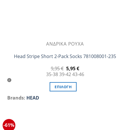
του
προϊόντος
ΑΝΔΡΙΚΆ ΡΟΎΧΑ
Head Stripe Short 2-Pack Socks 781008001-235
Original
Η
9,95
€
5,95
€
price
τρέχουσα
35-38
39-42
43-46
was:
τιμή
9,95 €.
είναι:
5,95 €.
ΕΠΙΛΟΓΉ
Αυτό
Brands:
HEAD
το
προϊόν
έχει
πολλαπλές
-61%