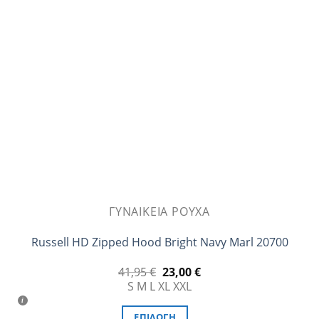
επιλογές
μπορούν
να
επιλεγούν
στη
σελίδα
του
προϊόντος
ΓΥΝΑΙΚΕΊΑ ΡΟΎΧΑ
Russell HD Zipped Hood Bright Navy Marl 20700
Original
Η
41,95
€
23,00
€
price
τρέχουσα
S
M
L
XL
XXL
was:
τιμή
41,95 €.
είναι:
23,00 €.
ΕΠΙΛΟΓΉ