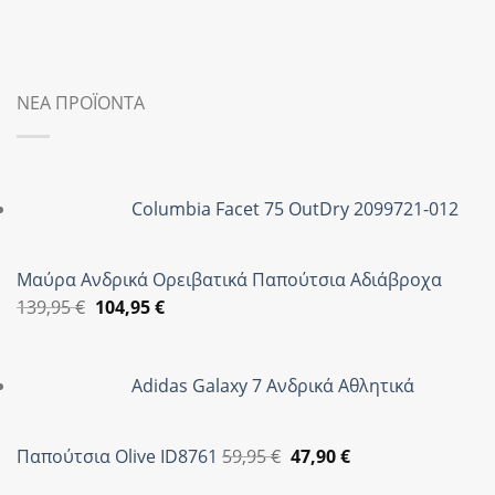
ΝΕΑ ΠΡΟΪΟΝΤΑ
Columbia Facet 75 OutDry 2099721-012
Μαύρα Ανδρικά Ορειβατικά Παπούτσια Αδιάβροχα
Original
Η
139,95
€
104,95
€
price
τρέχουσα
was:
τιμή
Adidas Galaxy 7 Ανδρικά Αθλητικά
139,95 €.
είναι:
104,95 €.
Original
Η
Παπούτσια Olive ID8761
59,95
€
47,90
€
price
τρέχουσα