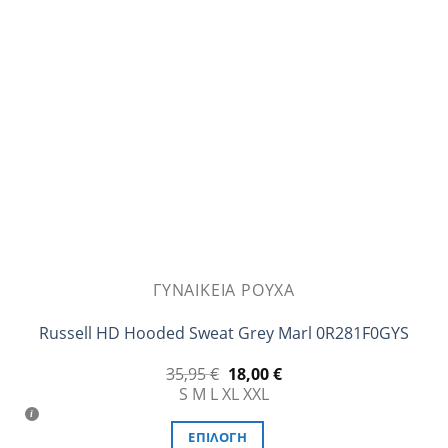
ΓΥΝΑΙΚΕΊΑ ΡΟΎΧΑ
Russell HD Hooded Sweat Grey Marl 0R281F0GYS
Original
Η
35,95
€
18,00
€
price
τρέχουσα
S
M
L
XL
XXL
was:
τιμή
35,95 €.
είναι:
18,00 €.
ΕΠΙΛΟΓΉ