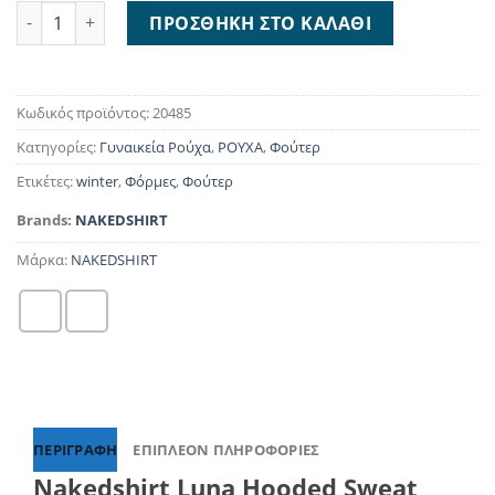
Nakedshirt Luna Hooded Sweat Grey 20485 ποσότητα
ΠΡΟΣΘΉΚΗ ΣΤΟ ΚΑΛΆΘΙ
Κωδικός προϊόντος:
20485
Κατηγορίες:
Γυναικεία Ρούχα
,
ΡΟΥΧΑ
,
Φούτερ
Ετικέτες:
winter
,
Φόρμες
,
Φούτερ
Brands:
NAKEDSHIRT
Μάρκα:
NAKEDSHIRT
ΠΕΡΙΓΡΑΦΉ
ΕΠΙΠΛΈΟΝ ΠΛΗΡΟΦΟΡΊΕΣ
Nakedshirt Luna Hooded Sweat