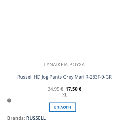
επιλεγούν
στη
σελίδα
του
προϊόντος
ΓΥΝΑΙΚΕΊΑ ΡΟΎΧΑ
Russell HD Jog Pants Grey Marl R-283F-0-GR
Original
Η
34,95
€
17,50
€
price
τρέχουσα
XL
was:
τιμή
34,95 €.
είναι:
17,50 €.
ΕΠΙΛΟΓΉ
Αυτό
Brands:
RUSSELL
το