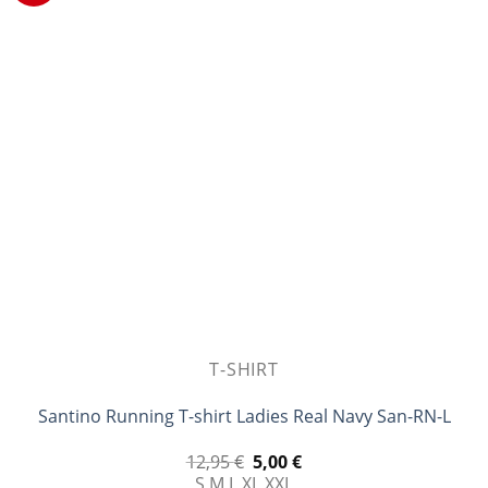
παραλλαγές.
Οι
επιλογές
μπορούν
να
επιλεγούν
στη
σελίδα
του
προϊόντος
T-SHIRT
Santino Running T-shirt Ladies Real Navy San-RN-L
Original
Η
12,95
€
5,00
€
price
τρέχουσα
S
M
L
XL
XXL