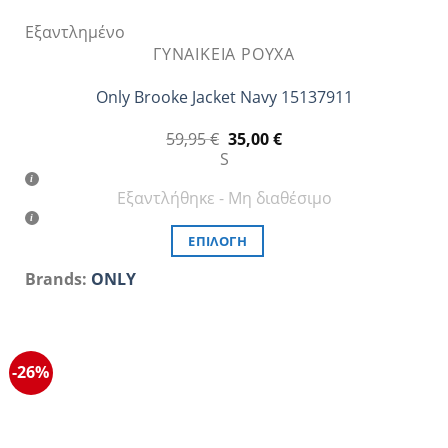
Εξαντλημένο
ΓΥΝΑΙΚΕΊΑ ΡΟΎΧΑ
Only Brooke Jacket Navy 15137911
Original
Η
59,95
€
35,00
€
price
τρέχουσα
S
was:
τιμή
59,95 €.
είναι:
Εξαντλήθηκε - Μη διαθέσιμο
35,00 €.
ΕΠΙΛΟΓΉ
Αυτό
Brands:
ONLY
το
προϊόν
έχει
πολλαπλές
-26%
παραλλαγές.
Οι
επιλογές