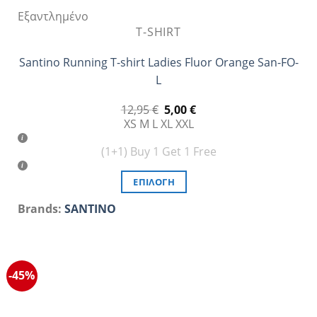
Εξαντλημένο
T-SHIRT
Santino Running T-shirt Ladies Fluor Orange San-FO-
L
Original
Η
12,95
€
5,00
€
price
τρέχουσα
XS
M
L
XL
XXL
was:
τιμή
12,95 €.
είναι:
(1+1) Buy 1 Get 1 Free
5,00 €.
ΕΠΙΛΟΓΉ
Αυτό
Brands:
SANTINO
το
προϊόν
έχει
πολλαπλές
-45%
παραλλαγές.
Οι