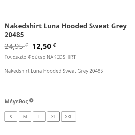
Nakedshirt Luna Hooded Sweat Grey
20485
Original
Η
24,95
12,50
€
€
price
τρέχουσα
Γυναικείο Φούτερ NAKEDSHIRT
was:
τιμή
24,95 €.
είναι:
Nakedshirt Luna Hooded Sweat Grey 20485
12,50 €.
Μέγεθος
S
M
L
XL
XXL