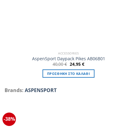
ACCESSORIES
AspenSport Daypack Pikes AB06B01
Original
Η
40,00
€
24,95
€
price
τρέχουσα
was:
τιμή
ΠΡΟΣΘΉΚΗ ΣΤΟ ΚΑΛΆΘΙ
40,00 €.
είναι:
24,95 €.
Brands:
ASPENSPORT
-38%