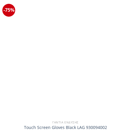
παραλλαγές.
-75%
Οι
επιλογές
μπορούν
να
επιλεγούν
στη
σελίδα
του
προϊόντος
ΓΆΝΤΙΑ ΈΝΔΥΣΗΣ
Touch Screen Gloves Black LAG 930094002