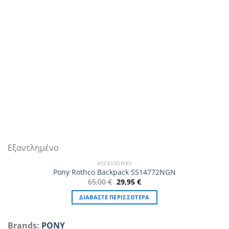
Εξαντλημένο
ACCESSORIES
Pony Rothco Backpack SS14772NGN
Original
Η
65,00
€
29,95
€
price
τρέχουσα
was:
τιμή
ΔΙΑΒΆΣΤΕ ΠΕΡΙΣΣΌΤΕΡΑ
65,00 €.
είναι:
29,95 €.
Brands:
PONY