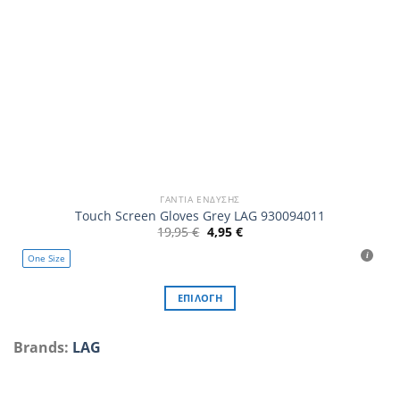
προϊόντος
ΓΆΝΤΙΑ ΈΝΔΥΣΗΣ
Touch Screen Gloves Grey LAG 930094011
Original
Η
19,95
€
4,95
€
price
τρέχουσα
was:
τιμή
One Size
19,95 €.
είναι:
4,95 €.
ΕΠΙΛΟΓΉ
Αυτό
το
Brands:
LAG
προϊόν
έχει
πολλαπλές