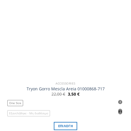
στη
σελίδα
του
προϊόντος
ACCESSORIES
Tryon Gorro Mescla Areia 01000868-717
Original
Η
22,00
€
3,50
€
price
τρέχουσα
was:
τιμή
One Size
22,00 €.
είναι:
3,50 €.
Εξαντλήθηκε - Μη διαθέσιμο
ΕΠΙΛΟΓΉ