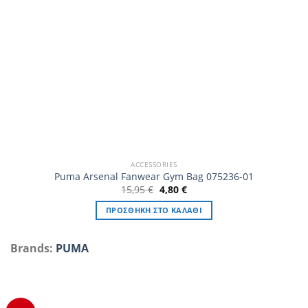
ACCESSORIES
Puma Arsenal Fanwear Gym Bag 075236-01
Original
Η
15,95
€
4,80
€
price
τρέχουσα
was:
τιμή
ΠΡΟΣΘΉΚΗ ΣΤΟ ΚΑΛΆΘΙ
15,95 €.
είναι:
4,80 €.
Brands:
PUMA