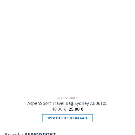
ACCESSORIES
AspenSport Travel Bag Sydney AB06T05
Original
Η
40,00
€
25,00
€
price
τρέχουσα
was:
τιμή
ΠΡΟΣΘΉΚΗ ΣΤΟ ΚΑΛΆΘΙ
40,00 €.
είναι:
25,00 €.
Brands:
ASPENSPORT