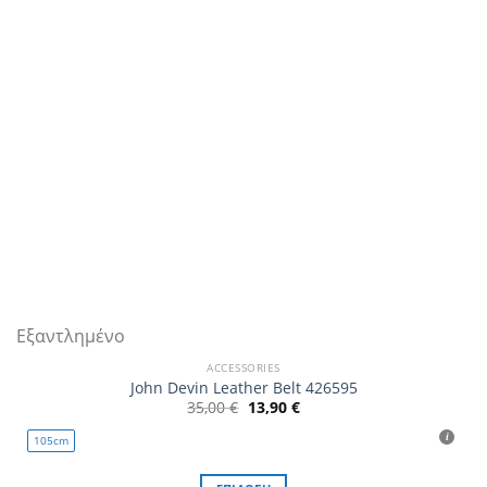
επιλεγούν
στη
σελίδα
του
προϊόντος
Εξαντλημένο
ACCESSORIES
John Devin Leather Belt 426595
Original
Η
35,00
€
13,90
€
price
τρέχουσα
was:
τιμή
105cm
35,00 €.
είναι:
13,90 €.