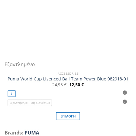
προϊόντος
Εξαντλημένο
ACCESSORIES
Puma World Cup Lisenced Ball Team Power Blue 082918-01
Original
Η
24,95
€
12,50
€
price
τρέχουσα
was:
τιμή
5
24,95 €.
είναι:
12,50 €.
Εξαντλήθηκε - Μη διαθέσιμο
ΕΠΙΛΟΓΉ
Αυτό
το
Brands:
PUMA
προϊόν