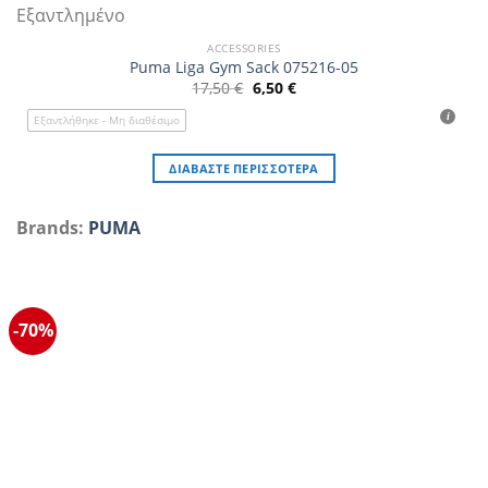
Εξαντλημένο
ACCESSORIES
Puma Liga Gym Sack 075216-05
Original
Η
17,50
€
6,50
€
price
τρέχουσα
was:
τιμή
Εξαντλήθηκε - Μη διαθέσιμο
17,50 €.
είναι:
6,50 €.
ΔΙΑΒΆΣΤΕ ΠΕΡΙΣΣΌΤΕΡΑ
Brands:
PUMA
-70%