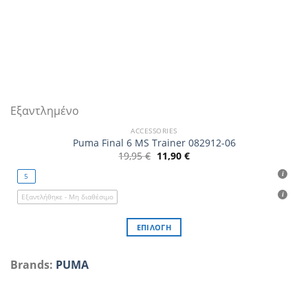
Εξαντλημένο
ACCESSORIES
Puma Final 6 MS Trainer 082912-06
Original
Η
19,95
€
11,90
€
price
τρέχουσα
was:
τιμή
5
19,95 €.
είναι:
11,90 €.
Εξαντλήθηκε - Μη διαθέσιμο
ΕΠΙΛΟΓΉ
Αυτό
το
Brands:
PUMA
προϊόν
έχει
πολλαπλές