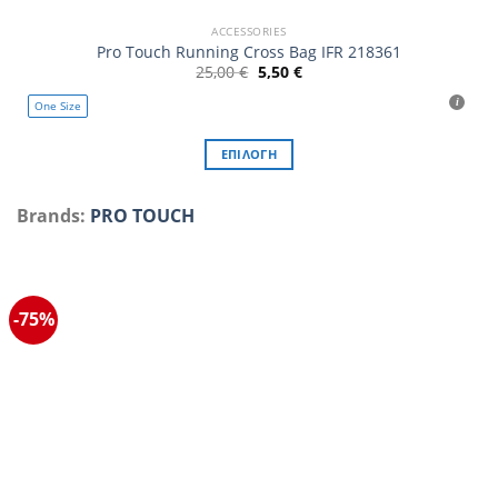
ACCESSORIES
Pro Touch Running Cross Bag IFR 218361
Original
Η
25,00
€
5,50
€
price
τρέχουσα
was:
τιμή
One Size
25,00 €.
είναι:
5,50 €.
ΕΠΙΛΟΓΉ
Αυτό
το
Brands:
PRO TOUCH
προϊόν
έχει
πολλαπλές
παραλλαγές.
-75%
Οι
επιλογές
μπορούν
να
επιλεγούν
στη
σελίδα
του