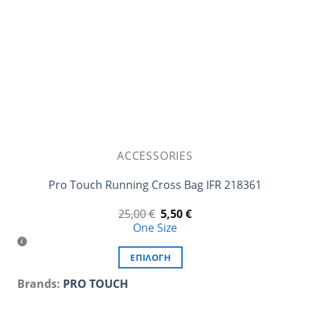
ACCESSORIES
Pro Touch Running Cross Bag IFR 218361
Original
Η
25,00
€
5,50
€
price
τρέχουσα
One Size
was:
τιμή
25,00 €.
είναι:
5,50 €.
ΕΠΙΛΟΓΉ
Αυτό
Brands:
PRO TOUCH
το