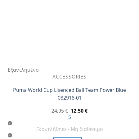
Εξαντλημένο
ACCESSORIES
Puma World Cup Lisenced Ball Team Power Blue
082918-01
Original
Η
24,95
€
12,50
€
price
τρέχουσα
5
was:
τιμή
24,95 €.
είναι:
Εξαντλήθηκε - Μη διαθέσιμο
12,50 €.