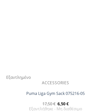
επιλογές
μπορούν
να
επιλεγούν
στη
σελίδα
του
προϊόντος
Εξαντλημένο
ACCESSORIES
Puma Liga Gym Sack 075216-05
Original
Η
17,50
€
6,50
€
price
τρέχουσα
Εξαντλήθηκε - Μη διαθέσιμο