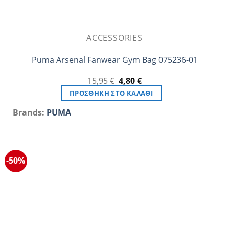
ACCESSORIES
Puma Arsenal Fanwear Gym Bag 075236-01
Original
Η
15,95
€
4,80
€
price
τρέχουσα
ΠΡΟΣΘΉΚΗ ΣΤΟ ΚΑΛΆΘΙ
was:
τιμή
15,95 €.
είναι:
Brands:
PUMA
4,80 €.
-50%