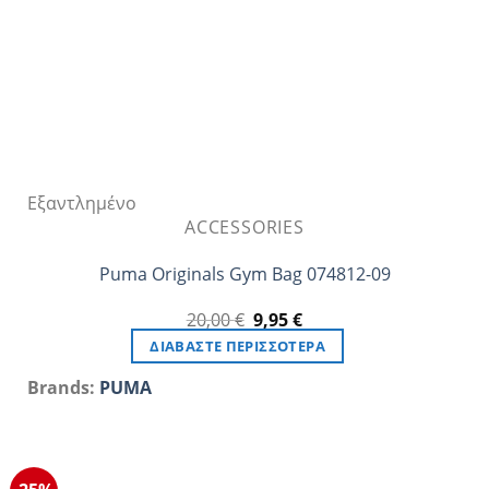
σελίδα
του
προϊόντος
Εξαντλημένο
ACCESSORIES
Puma Originals Gym Bag 074812-09
Original
Η
20,00
€
9,95
€
price
τρέχουσα
ΔΙΑΒΆΣΤΕ ΠΕΡΙΣΣΌΤΕΡΑ
was:
τιμή
20,00 €.
είναι:
Brands:
PUMA
9,95 €.