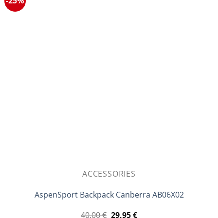
-25%
ACCESSORIES
AspenSport Backpack Canberra AB06X02
Original
Η
40,00
€
29,95
€