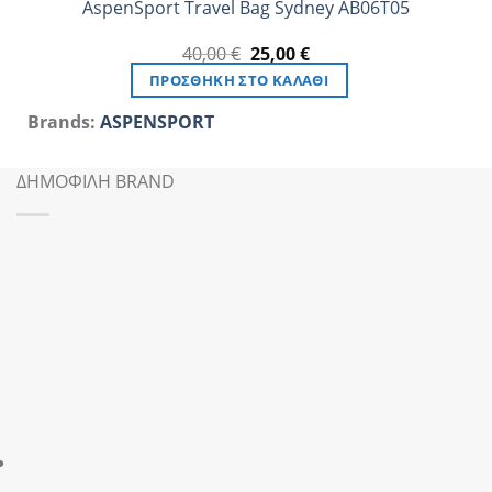
AspenSport Travel Bag Sydney AB06T05
Original
Η
40,00
€
25,00
€
price
τρέχουσα
ΠΡΟΣΘΉΚΗ ΣΤΟ ΚΑΛΆΘΙ
was:
τιμή
40,00 €.
είναι:
Brands:
ASPENSPORT
25,00 €.
ΔΗΜΟΦΙΛΗ BRAND