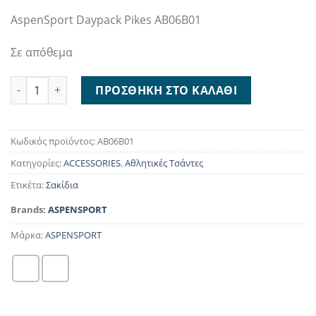
40,00 €.
είναι:
AspenSport Daypack Pikes AB06B01
24,95 €.
Σε απόθεμα
AspenSport Daypack Pikes AB06B01 ποσότητα
ΠΡΟΣΘΉΚΗ ΣΤΟ ΚΑΛΆΘΙ
Κωδικός προϊόντος:
AB06B01
Κατηγορίες:
ACCESSORIES
,
Αθλητικές Τσάντες
Ετικέτα:
Σακίδια
Brands:
ASPENSPORT
Μάρκα:
ASPENSPORT