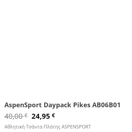
AspenSport Daypack Pikes AB06B01
Original
Η
40,00
24,95
€
€
price
τρέχουσα
Αθλητική Τσάντα Πλάτης ASPENSPORT
was:
τιμή