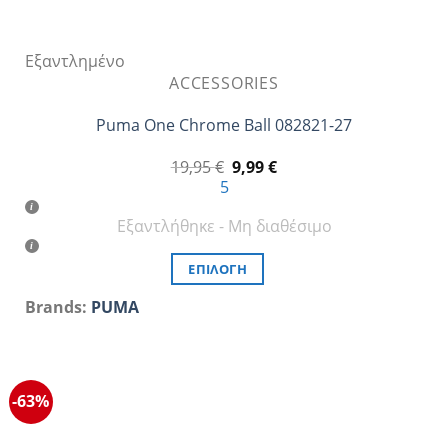
Εξαντλημένο
ACCESSORIES
Puma One Chrome Ball 082821-27
Original
Η
19,95
€
9,99
€
price
τρέχουσα
5
was:
τιμή
19,95 €.
είναι:
Εξαντλήθηκε - Μη διαθέσιμο
9,99 €.
ΕΠΙΛΟΓΉ
Αυτό
Brands:
PUMA
το
προϊόν
έχει
πολλαπλές
-63%
παραλλαγές.
Οι