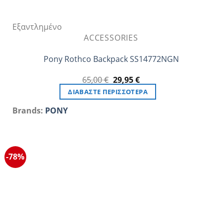
Εξαντλημένο
ACCESSORIES
Pony Rothco Backpack SS14772NGN
Original
Η
65,00
€
29,95
€
price
τρέχουσα
ΔΙΑΒΆΣΤΕ ΠΕΡΙΣΣΌΤΕΡΑ
was:
τιμή
65,00 €.
είναι:
Brands:
PONY
29,95 €.
-78%