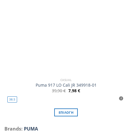
σελίδα
του
προϊόντος
CASUAL
Puma 917 LO Cali JR 349918-01
Original
Η
39,90
€
7,98
€
price
τρέχουσα
was:
τιμή
38.5
39,90 €.
είναι:
7,98 €.
ΕΠΙΛΟΓΉ
Αυτό
το
Brands:
PUMA
προϊόν