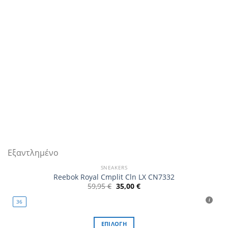
επιλεγούν
στη
σελίδα
του
προϊόντος
Εξαντλημένο
SNEAKERS
Reebok Royal Cmplit Cln LX CN7332
Original
Η
59,95
€
35,00
€
price
τρέχουσα
was:
τιμή
36
59,95 €.
είναι:
35,00 €.
ΕΠΙΛΟΓΉ