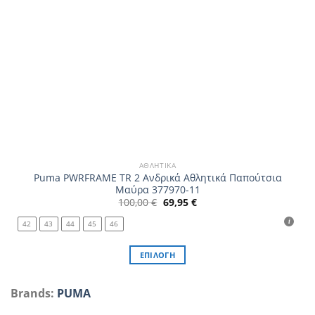
προϊόντος
ΑΘΛΗΤΙΚΆ
Puma PWRFRAME TR 2 Ανδρικά Αθλητικά Παπούτσια
Μαύρα 377970-11
Original
Η
100,00
€
69,95
€
price
τρέχουσα
was:
τιμή
42
43
44
45
46
100,00 €.
είναι:
69,95 €.
ΕΠΙΛΟΓΉ
Αυτό
το
Brands:
PUMA
προϊόν