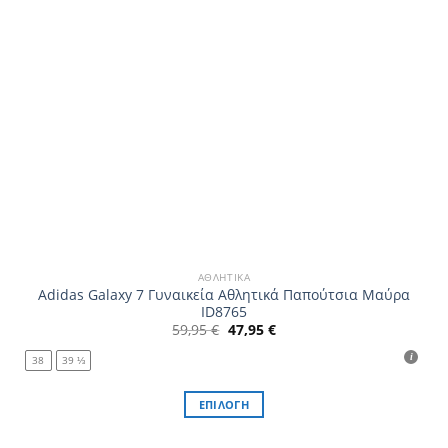
σελίδα
του
προϊόντος
ΑΘΛΗΤΙΚΆ
Adidas Galaxy 7 Γυναικεία Αθλητικά Παπούτσια Μαύρα
ID8765
Original
Η
59,95
€
47,95
€
price
τρέχουσα
was:
τιμή
38
39 ⅓
59,95 €.
είναι:
47,95 €.
ΕΠΙΛΟΓΉ
Αυτό