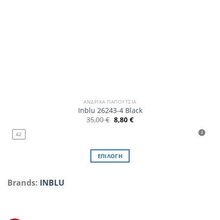
ΑΝΔΡΙΚΆ ΠΑΠΟΎΤΣΙΑ
Inblu 26243-4 Black
Original
Η
35,00
€
8,80
€
price
τρέχουσα
was:
τιμή
42
35,00 €.
είναι:
8,80 €.
ΕΠΙΛΟΓΉ
Αυτό
το
Brands:
INBLU
προϊόν
έχει
πολλαπλές
παραλλαγές.