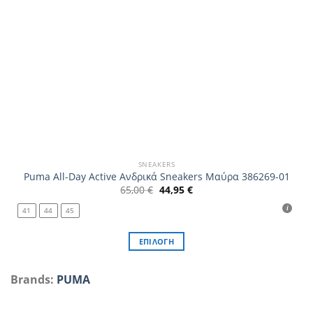
προϊόντος
SNEAKERS
Puma All-Day Active Ανδρικά Sneakers Μαύρα 386269-01
Original
Η
65,00
€
44,95
€
price
τρέχουσα
was:
τιμή
41
44
45
65,00 €.
είναι:
44,95 €.
ΕΠΙΛΟΓΉ
Αυτό
το
Brands:
PUMA
προϊόν
έχει