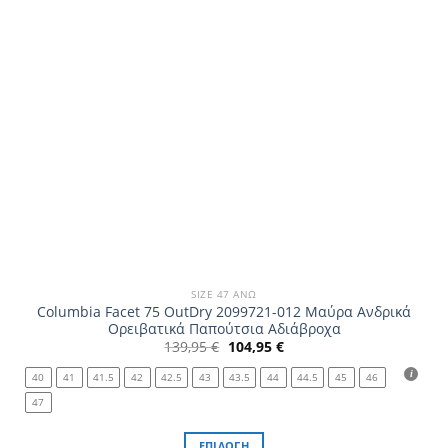
SIZE 47 ΆΝΩ
Columbia Facet 75 OutDry 2099721-012 Μαύρα Ανδρικά
Ορειβατικά Παπούτσια Αδιάβροχα
Original
Η
139,95
€
104,95
€
price
τρέχουσα
was:
τιμή
40
41
41.5
42
42.5
43
43.5
44
44.5
45
46
139,95 €.
είναι:
104,95 €.
47
ΕΠΙΛΟΓΉ