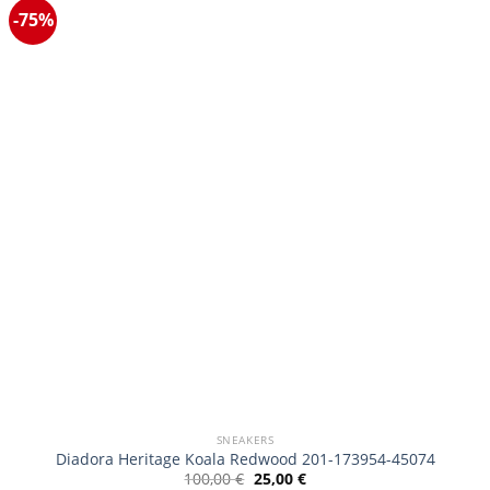
-75%
Οι
επιλογές
μπορούν
να
επιλεγούν
στη
σελίδα
του
προϊόντος
SNEAKERS
Diadora Heritage Koala Redwood 201-173954-45074
Original
Η
100,00
€
25,00
€