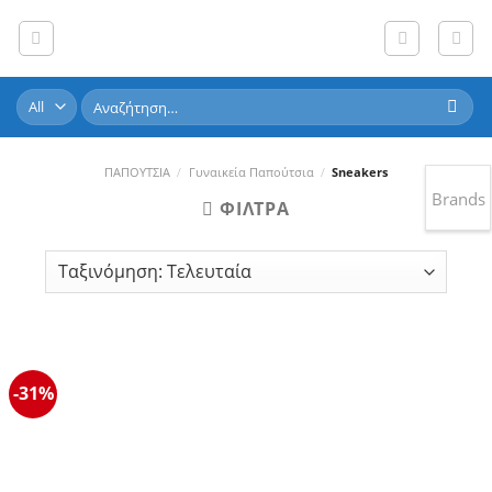
Skip
to
content
Αναζήτηση
για:
ΠΑΠΟΥΤΣΙΑ
/
Γυναικεία Παπούτσια
/
Sneakers
Brands
ΦΊΛΤΡΑ
-31%