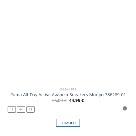
SNEAKERS
Puma All-Day Active Ανδρικά Sneakers Μαύρα 386269-01
Original
Η
65,00
€
44,95
€
price
τρέχουσα
was:
τιμή
41
44
45
65,00 €.
είναι:
44,95 €.
ΕΠΙΛΟΓΉ
Αυτό