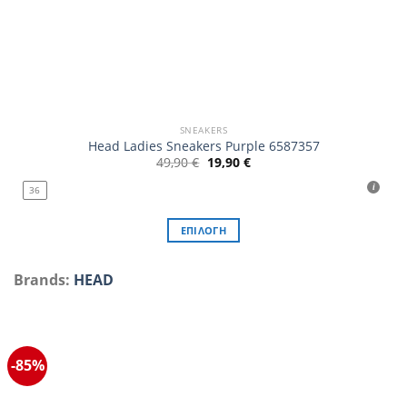
SNEAKERS
Head Ladies Sneakers Purple 6587357
Original
Η
49,90
€
19,90
€
price
τρέχουσα
was:
τιμή
36
49,90 €.
είναι:
19,90 €.
ΕΠΙΛΟΓΉ
Αυτό
το
Brands:
HEAD
προϊόν
έχει
πολλαπλές
παραλλαγές.
-85%
Οι
επιλογές
μπορούν