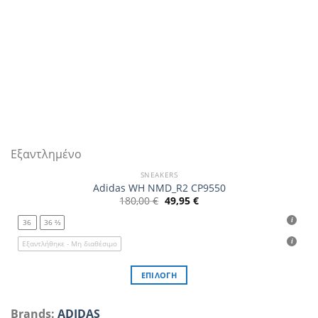
προϊόντος
Εξαντλημένο
SNEAKERS
Adidas WH NMD_R2 CP9550
Original
Η
180,00
€
49,95
€
price
τρέχουσα
was:
τιμή
36
36 ⅔
180,00 €.
είναι:
49,95 €.
Εξαντλήθηκε - Μη διαθέσιμο
ΕΠΙΛΟΓΉ
Αυτό
το
Brands:
ADIDAS