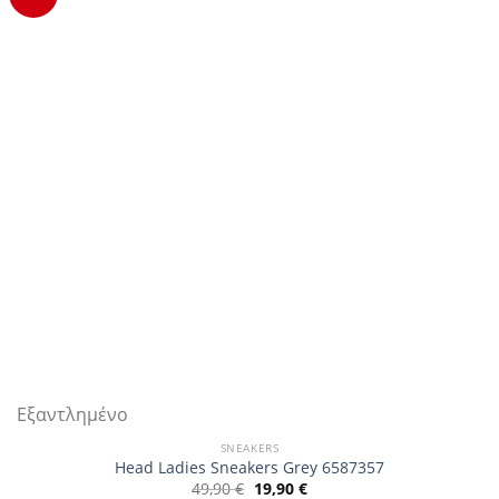
επιλογές
μπορούν
να
επιλεγούν
στη
σελίδα
του
προϊόντος
Εξαντλημένο
SNEAKERS
Head Ladies Sneakers Grey 6587357
Original
Η
49,90
€
19,90
€