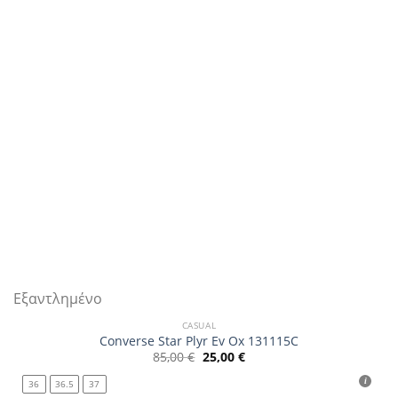
να
επιλεγούν
στη
σελίδα
του
προϊόντος
Εξαντλημένο
CASUAL
Converse Star Plyr Ev Ox 131115C
Original
Η
85,00
€
25,00
€
price
τρέχουσα
was:
τιμή
36
36.5
37
85,00 €.
είναι: