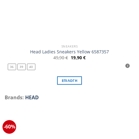
SNEAKERS
Head Ladies Sneakers Yellow 6587357
Original
Η
49,90
€
19,90
€
price
τρέχουσα
was:
τιμή
36
39
40
49,90 €.
είναι:
19,90 €.
ΕΠΙΛΟΓΉ
Αυτό
το
Brands:
HEAD
προϊόν
έχει
πολλαπλές
παραλλαγές.
-60%
Οι
επιλογές