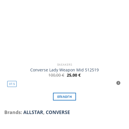
προϊόντος
SNEAKERS
Converse Lady Weapon Mid 512519
Original
Η
100,00
€
25,00
€
price
τρέχουσα
was:
τιμή
37.5
100,00 €.
είναι:
25,00 €.
ΕΠΙΛΟΓΉ
Αυτό
το
Brands:
ALLSTAR
,
CONVERSE
προϊόν
έχει
πολλαπλές