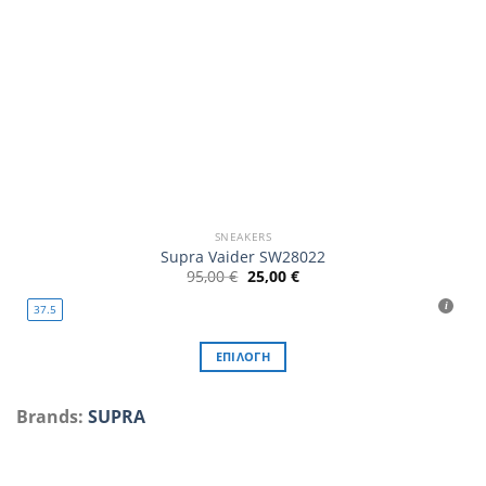
προϊόντος
SNEAKERS
Supra Vaider SW28022
Original
Η
95,00
€
25,00
€
price
τρέχουσα
was:
τιμή
37.5
95,00 €.
είναι:
25,00 €.
ΕΠΙΛΟΓΉ
Αυτό
το
Brands:
SUPRA
προϊόν
έχει
πολλαπλές