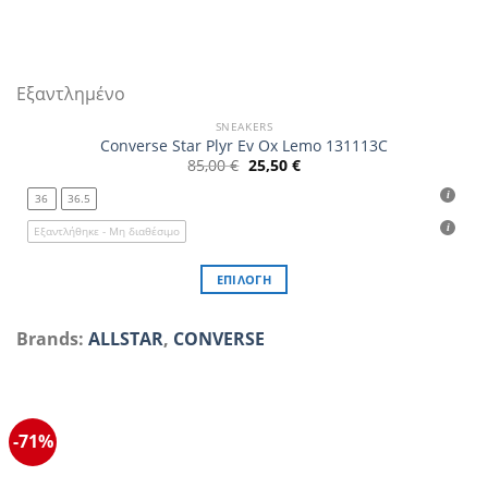
Εξαντλημένο
SNEAKERS
Converse Star Plyr Ev Ox Lemo 131113C
Original
Η
85,00
€
25,50
€
price
τρέχουσα
was:
τιμή
36
36.5
85,00 €.
είναι:
25,50 €.
Εξαντλήθηκε - Μη διαθέσιμο
ΕΠΙΛΟΓΉ
Αυτό
το
Brands:
ALLSTAR
,
CONVERSE
προϊόν
έχει
πολλαπλές
παραλλαγές.
-71%
Οι
επιλογές
μπορούν