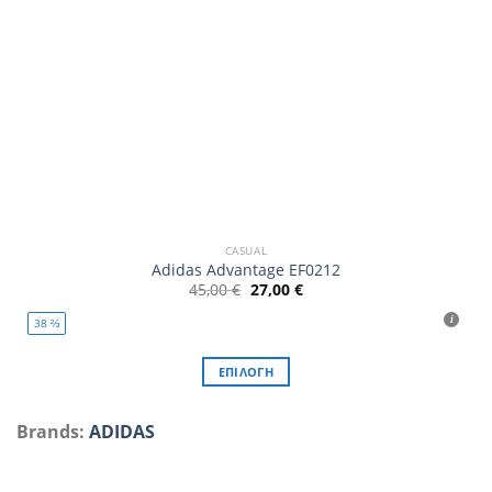
προϊόντος
CASUAL
Adidas Advantage EF0212
Original
Η
45,00
€
27,00
€
price
τρέχουσα
was:
τιμή
38 ⅔
45,00 €.
είναι:
27,00 €.
ΕΠΙΛΟΓΉ
Αυτό
το
Brands:
ADIDAS
προϊόν
έχει
πολλαπλές