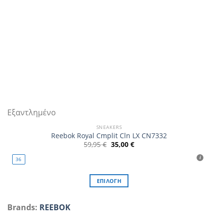
προϊόντος
Εξαντλημένο
SNEAKERS
Reebok Royal Cmplit Cln LX CN7332
Original
Η
59,95
€
35,00
€
price
τρέχουσα
was:
τιμή
36
59,95 €.
είναι:
35,00 €.
ΕΠΙΛΟΓΉ
Αυτό
το
Brands:
REEBOK
προϊόν