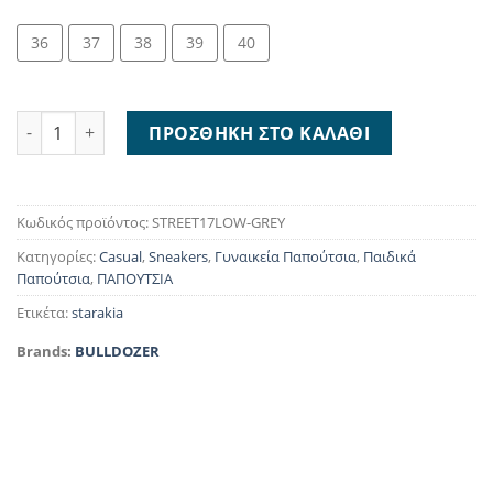
36
37
38
39
40
Bulldozer Allstar STREET17LOW-GREY ποσότητα
ΠΡΟΣΘΉΚΗ ΣΤΟ ΚΑΛΆΘΙ
Κωδικός προϊόντος:
STREET17LOW-GREY
Κατηγορίες:
Casual
,
Sneakers
,
Γυναικεία Παπούτσια
,
Παιδικά
Παπούτσια
,
ΠΑΠΟΥΤΣΙΑ
Ετικέτα:
starakia
Brands:
BULLDOZER