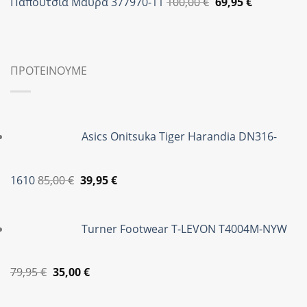
Original
Η
Παπούτσια Μαύρα 377970-11
100,00
€
69,95
€
price
τρέχουσα
was:
τιμή
100,00 €.
είναι:
69,95 €.
ΠΡΟΤΕΙΝΟΥΜΕ
Asics Onitsuka Tiger Harandia DN316-
Original
Η
1610
85,00
€
39,95
€
price
τρέχουσα
was:
τιμή
Turner Footwear T-LEVON T4004M-NYW
85,00 €.
είναι:
39,95 €.
Original
Η
79,95
€
35,00
€
price
τρέχουσα
was:
τιμή