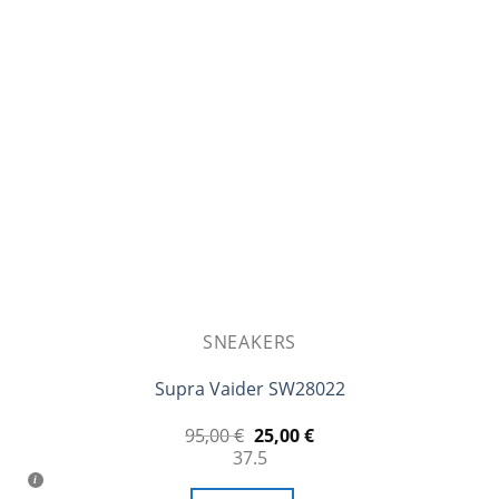
επιλογές
μπορούν
να
επιλεγούν
στη
σελίδα
του
προϊόντος
SNEAKERS
Supra Vaider SW28022
Original
Η
95,00
€
25,00
€
price
τρέχουσα
37.5
was:
τιμή
95,00 €.
είναι: