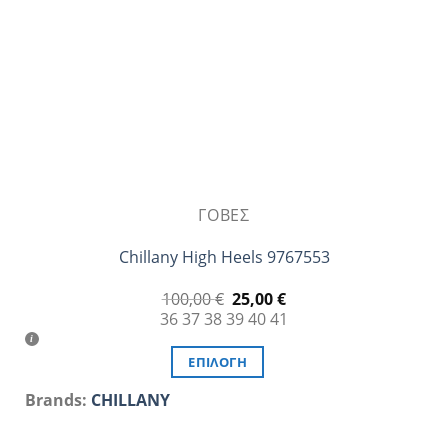
επιλεγούν
στη
σελίδα
του
προϊόντος
ΓΌΒΕΣ
Chillany High Heels 9767553
Original
Η
100,00
€
25,00
€
price
τρέχουσα
36
37
38
39
40
41
was:
τιμή
100,00 €.
είναι:
25,00 €.
ΕΠΙΛΟΓΉ
Αυτό
Brands:
CHILLANY
το
προϊόν