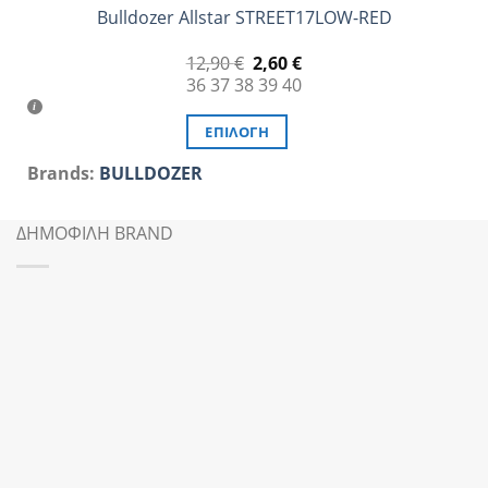
Bulldozer Allstar STREET17LOW-RED
Original
Η
12,90
€
2,60
€
price
τρέχουσα
36
37
38
39
40
was:
τιμή
12,90 €.
είναι:
2,60 €.
ΕΠΙΛΟΓΉ
Αυτό
Brands:
BULLDOZER
το
προϊόν
ΔΗΜΟΦΙΛΗ BRAND
έχει
πολλαπλές
παραλλαγές.
Οι
επιλογές
μπορούν
να
επιλεγούν
στη
σελίδα