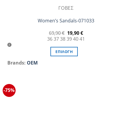
ΓΌΒΕΣ
Women’s Sandals-071033
Original
Η
69,90
€
19,90
€
price
τρέχουσα
36
37
38
39
40
41
was:
τιμή
69,90 €.
είναι:
19,90 €.
ΕΠΙΛΟΓΉ
Αυτό
Brands:
OEM
το
προϊόν
έχει
πολλαπλές
-75%
παραλλαγές.
Οι
επιλογές
μπορούν
να