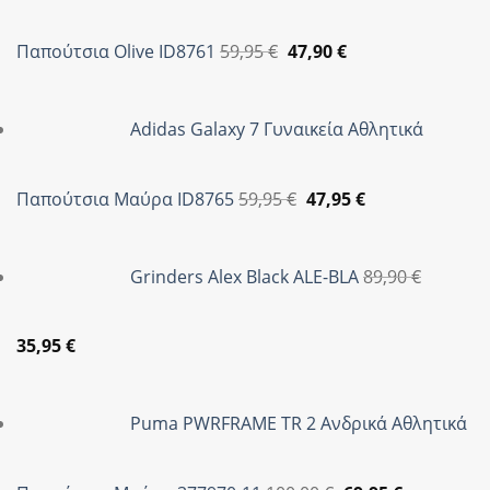
104,95 €.
Original
Η
Παπούτσια Olive ID8761
59,95
€
47,90
€
price
τρέχουσα
was:
τιμή
Adidas Galaxy 7 Γυναικεία Αθλητικά
59,95 €.
είναι:
47,90 €.
Original
Η
Παπούτσια Μαύρα ID8765
59,95
€
47,95
€
price
τρέχουσα
was:
τιμή
Grinders Alex Black ALE-BLA
89,90
€
59,95 €.
είναι:
47,95 €.
Original
Η
35,95
€
price
τρέχουσα
was:
τιμή
Puma PWRFRAME TR 2 Ανδρικά Αθλητικά
89,90 €.
είναι:
35,95 €.