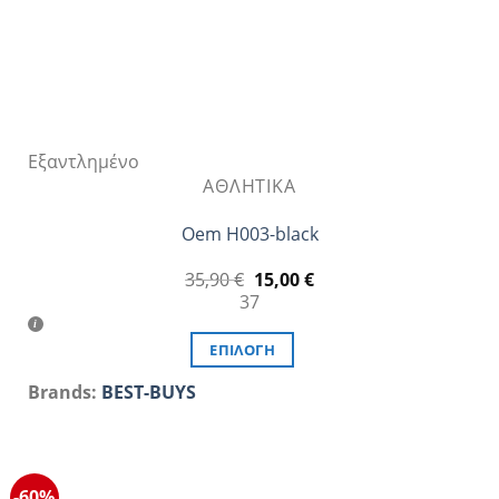
του
προϊόντος
Εξαντλημένο
ΑΘΛΗΤΙΚΆ
Oem H003-black
Original
Η
35,90
€
15,00
€
price
τρέχουσα
37
was:
τιμή
35,90 €.
είναι:
15,00 €.
ΕΠΙΛΟΓΉ
Αυτό
Brands:
BEST-BUYS
το
προϊόν
έχει
πολλαπλές
-60%