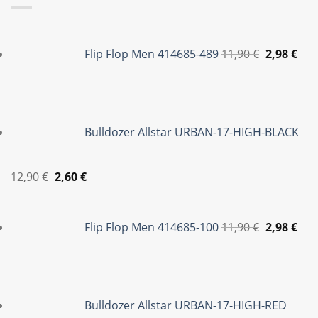
Original
Η
price
τρέ
Flip Flop Men 414685-489
11,90
€
2,98
€
was:
τιμ
11,90 €.
είνα
2,98
Bulldozer Allstar URBAN-17-HIGH-BLACK
Original
Η
12,90
€
2,60
€
price
τρέχουσα
Original
Η
was:
τιμή
price
τρέ
Flip Flop Men 414685-100
11,90
€
2,98
€
12,90 €.
είναι:
was:
τιμ
2,60 €.
11,90 €.
είνα
2,98
Bulldozer Allstar URBAN-17-HIGH-RED