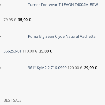
Turner Footwear T-LEVON T4004M-BRW
79,95 €.
είναι:
35,00 €.
Original
Η
79,95
€
35,00
€
price
τρέχουσα
was:
τιμή
Puma Big Sean Clyde Natural Vachetta
79,95 €.
είναι:
35,00 €.
Original
Η
366253-01
110,00
€
35,00
€
price
τρέχουσα
Original
Η
was:
τιμή
price
τρέ
361° KgM2 2 716-0999
120,00
€
29,99
€
110,00 €.
είναι:
was:
τιμή
35,00 €.
120,00 €.
είναι
29,99
BEST SALE