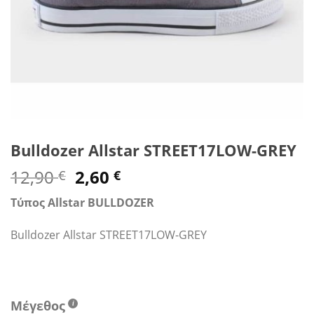
Bulldozer Allstar STREET17LOW-GREY
Original
Η
12,90
2,60
€
€
price
τρέχουσα
Τύπος Allstar BULLDOZER
was:
τιμή
12,90 €.
είναι:
Bulldozer Allstar STREET17LOW-GREY
2,60 €.
Μέγεθος