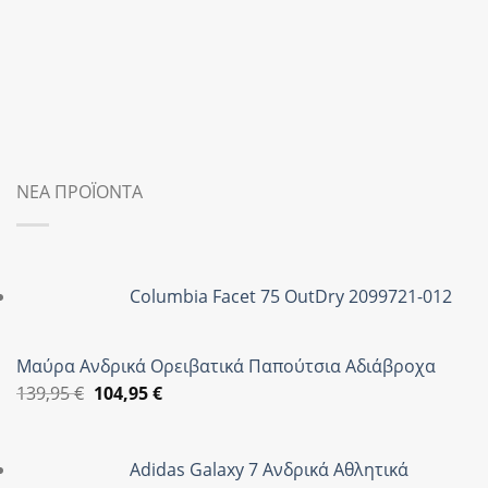
ΝΕΑ ΠΡΟΪΟΝΤΑ
Columbia Facet 75 OutDry 2099721-012
Μαύρα Ανδρικά Ορειβατικά Παπούτσια Αδιάβροχα
Original
Η
139,95
€
104,95
€
price
τρέχουσα
was:
τιμή
Adidas Galaxy 7 Ανδρικά Αθλητικά
139,95 €.
είναι: