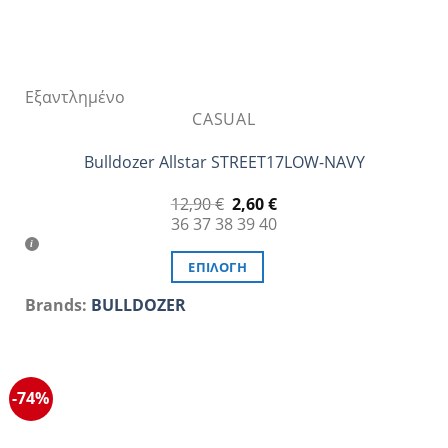
Εξαντλημένο
CASUAL
Bulldozer Allstar STREET17LOW-NAVY
Original
Η
12,90
€
2,60
€
price
τρέχουσα
36
37
38
39
40
was:
τιμή
12,90 €.
είναι:
2,60 €.
ΕΠΙΛΟΓΉ
Αυτό
Brands:
BULLDOZER
το
προϊόν
έχει
πολλαπλές
-74%
παραλλαγές.
Οι