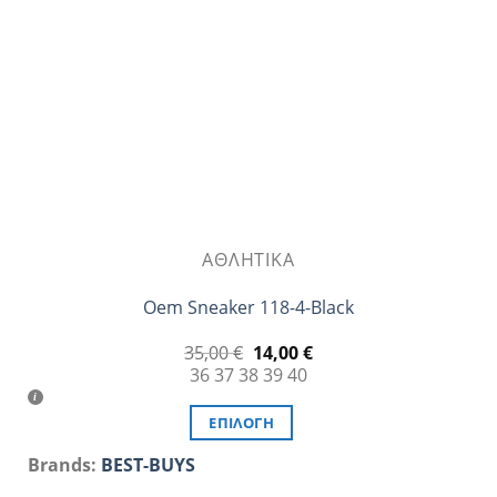
επιλεγούν
στη
σελίδα
του
προϊόντος
ΑΘΛΗΤΙΚΆ
Oem Sneaker 118-4-Black
Original
Η
35,00
€
14,00
€
price
τρέχουσα
36
37
38
39
40
was:
τιμή
35,00 €.
είναι:
14,00 €.
ΕΠΙΛΟΓΉ
Αυτό
Brands:
BEST-BUYS
το