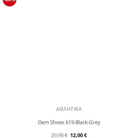
παραλλαγές.
Οι
επιλογές
μπορούν
να
επιλεγούν
στη
σελίδα
του
προϊόντος
ΑΘΛΗΤΙΚΆ
Oem Shoes 619-Black-Grey
Original
Η
29,90
€
12,00
€