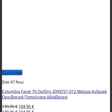
Quick View
Size 47 Άνω
Columbia Facet 75 OutDry 2099721-012 Μαύρα Ανδρικά
Ορειβατικά Παπούτσια Αδιάβροχα
Original
Η
139,95
€
104,95
€
price
Original
τρέχουσα
Η