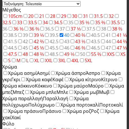
Μέγεθος
105cm
20
21
28
29
30
31
31.5
32
32.5
33
33.5
34
34.5
35
35 ⅓
35 ⅔
35.5
36
36 ⅓
36 ⅔
36.5
37
37 ⅓
37.5
38
38 ⅔
38.5
39
39 ⅓
39.5
40
40 ⅔
40.5
41
41 ⅓
41.5
42
42 ⅔
42.5
43
43 ⅓
43.5
44
44 ⅔
44.5
45
45 ⅓
45.5
46
46 ⅔
46.5
47
47 ⅓
47.5
48
48 ⅔
48.5
49 ⅓
50
55 ⅔
XXS
XS
S
M
L
XL
XXL
3XL
4XL
5XL
Χρώμα
Χρώμα ασημί
Ασημί
Χρώμα άσπρο
Άσπρο
Χρώμα
γκρι
Γκρι
Χρώμα καφέ
Καφέ
Χρώμα κίτρινο
Κίτρινο
Χρώμα κόκκινο
Κόκκινο
Χρώμα μαύρο
Μαύρο
Χρώμα
μπεζ
Μπεζ
Χρώμα μπλε
Μπλε
Χρώμα μωβ
Μωβ
Χρώμα παραλλαγή
Παραλλαγή
Χρώμα
πολύχρωμο
Πολύχρωμο
Χρώμα πορτοκαλί
Πορτοκαλί
Χρώμα πράσινο
Πράσινο
Χρώμα ροζ
Ροζ
Χρώμα
χακί
Χακί
Φύλο