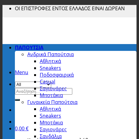
Skip
ΟΙ ΕΠΙΣΤΡΟΦΕΣ ΕΝΤΟΣ ΕΛΛΑΔΟΣ ΕΙΝΑΙ ΔΩΡΕΑΝ
to
content
ΠΑΠΟΥΤΣΙΑ
Ανδρικά Παπούτσια
Αθλητικά
Sneakers
Menu
Ποδοσφαιρικά
Casual
Σαγιονάρες
Αναζήτηση
Μποτάκια
για:
Γυναικεία Παπούτσια
Αθλητικά
Sneakers
Μποτάκια
0,00
€
Σαγιονάρες
Σανδάλια