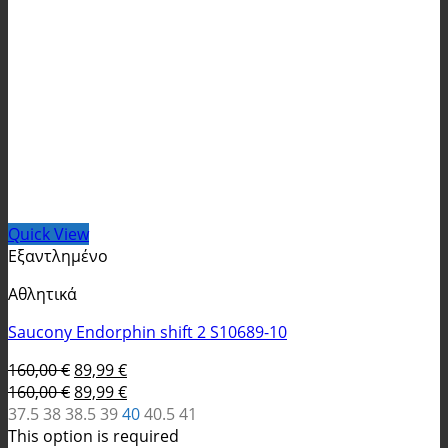
Quick View
Εξαντλημένο
Αθλητικά
Saucony Endorphin shift 2 S10689-10
Original
Η
160,00
€
89,99
€
price
Original
τρέχουσα
Η
160,00
€
89,99
€
was:
price
τιμή
τρέχουσα
37.5
38
38.5
39
40
40.5
41
160,00 €.
was:
είναι:
τιμή
This option is required