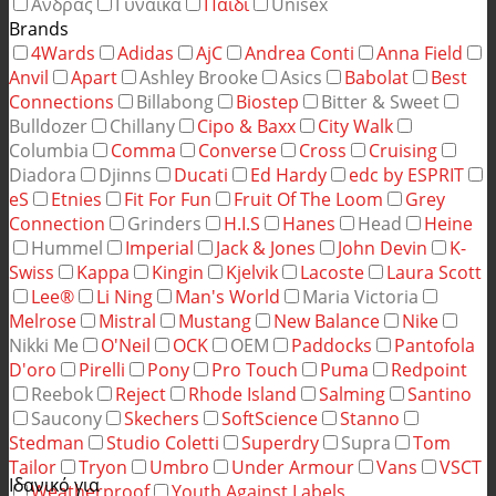
Άνδρας
Γυναίκα
Παιδί
Unisex
Brands
4Wards
Adidas
AjC
Andrea Conti
Anna Field
Anvil
Apart
Ashley Brooke
Asics
Babolat
Best
Connections
Billabong
Biostep
Bitter & Sweet
Bulldozer
Chillany
Cipo & Baxx
City Walk
Columbia
Comma
Converse
Cross
Cruising
Diadora
Djinns
Ducati
Ed Hardy
edc by ESPRIT
eS
Etnies
Fit For Fun
Fruit Of The Loom
Grey
Connection
Grinders
H.I.S
Hanes
Head
Heine
Hummel
Imperial
Jack & Jones
John Devin
K-
Swiss
Kappa
Kingin
Kjelvik
Lacoste
Laura Scott
Lee®
Li Ning
Man's World
Maria Victoria
Melrose
Mistral
Mustang
New Balance
Nike
Nikki Me
O'Neil
OCK
OEM
Paddocks
Pantofola
D'oro
Pirelli
Pony
Pro Touch
Puma
Redpoint
Reebok
Reject
Rhode Island
Salming
Santino
Saucony
Skechers
SoftScience
Stanno
Stedman
Studio Coletti
Superdry
Supra
Tom
Tailor
Tryon
Umbro
Under Armour
Vans
VSCT
Ιδανικό για
Weatherproof
Youth Against Labels