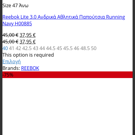
Size 47 Άνω
Reebok Lite 3.0 Ανδρικά Αθλητικά Παπούτσια Running
Navy H00885
Original
Η
45,00
€
37,95
€
price
Original
τρέχουσα
Η
45,00
€
37,95
€
was:
price
τιμή
τρέχουσα
40
41
42
42.5
43
44
44.5
45
45.5
46
48.5
50
45,00 €.
was:
είναι:
τιμή
This option is required
45,00 €.
37,95 €.
είναι:
Επιλογή
Αυτό
37,95 €.
Brands:
REEBOK
το
-75%
προϊόν
έχει
πολλαπλές
παραλλαγές.
Οι
επιλογές
μπορούν
να
επιλεγούν