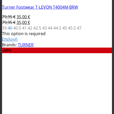
Turner Footwear T-LEVON T4004M-BRW
Original
Η
79,95
€
35,00
€
price
Original
τρέχουσα
Η
79,95
€
35,00
€
was:
price
τιμή
τρέχουσα
39
40
40.5
41
42
42.5
43
44
44.5
45
45.5
47
79,95 €.
was:
είναι:
τιμή
This option is required
79,95 €.
35,00 €.
είναι:
Επιλογή
Αυτό
35,00 €.
Brands:
TURNER
το
-44%
προϊόν
έχει
πολλαπλές
παραλλαγές.
Οι
επιλογές
μπορούν
να
επιλεγούν
στη
σελίδα