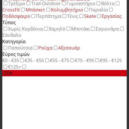
Τρέξιμο
Trail-Outdoor
Γυμναστήριο
Βόλτα
CrossFit
Μπάσκετ
Κολυμβητήριο
Παραλία
Ποδόσφαιρο
Περπάτημα
Τένις
Skate
Εργασίας
Τύπος
Χωρίς Κορδόνια
Χαμηλό
Μποτάκι
Σαγιονάρα
Σάνδαλο
Κατηγορία
Παπούτσια
Ρούχα
Αξεσουάρ
Εύρος τιμών
€0 - €35
€35 - €55
€55 - €75
€75 - €95
€95 - €125
€125+
-25%