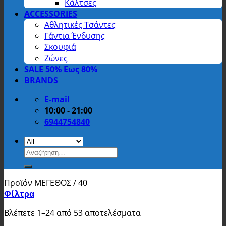
Κάλτσες
ACCESSORIES
Αθλητικές Τσάντες
Γάντια Ένδυσης
Σκουφιά
Ζώνες
SALE 50% Εως 80%
BRANDS
E-mail
10:00 - 21:00
6944754840
Αναζήτηση
για:
Προϊόν ΜΕΓΕΘΟΣ
/
40
Φίλτρα
Βλέπετε 1–24 από 53 αποτελέσματα