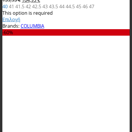
139,95
€
104,95
€
was:
price
τιμή
τρέχουσα
40
41
41.5
42
42.5
43
43.5
44
44.5
45
46
47
139,95 €.
was:
είναι:
τιμή
This option is required
139,95 €.
104,95 €.
είναι:
Επιλογή
Αυτό
104,95 €.
Brands:
COLUMBIA
το
-60%
προϊόν
έχει
πολλαπλές
παραλλαγές.
Οι
επιλογές
μπορούν
να
επιλεγούν
στη
σελίδα
του
προϊόντος