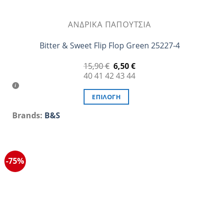
ΑΝΔΡΙΚΆ ΠΑΠΟΎΤΣΙΑ
Bitter & Sweet Flip Flop Green 25227-4
Original
Η
15,90
€
6,50
€
price
τρέχουσα
40
41
42
43
44
was:
τιμή
15,90 €.
είναι:
6,50 €.
ΕΠΙΛΟΓΉ
Αυτό
Brands:
B&S
το
προϊόν
έχει
πολλαπλές
-75%
παραλλαγές.
Οι
επιλογές
μπορούν