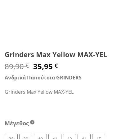
Grinders Max Yellow MAX-YEL
Original
Η
89,90
35,95
€
€
price
τρέχουσα
Ανδρικά Παπούτσια GRINDERS
was:
τιμή
89,90 €.
είναι:
Grinders Max Yellow MAX-YEL
35,95 €.
Μέγεθος
38
39
40
41
42
44
45