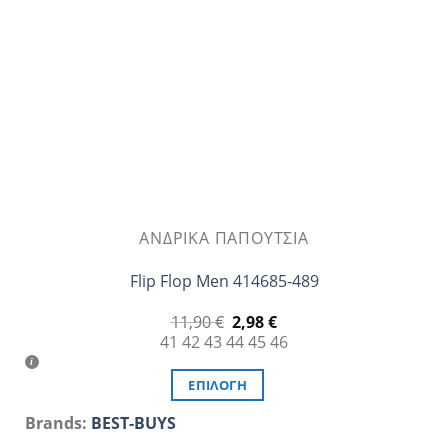
να
επιλεγούν
στη
σελίδα
του
προϊόντος
ΑΝΔΡΙΚΆ ΠΑΠΟΎΤΣΙΑ
Flip Flop Men 414685-489
Original
Η
11,90
€
2,98
€
price
τρέχουσα
41
42
43
44
45
46
was:
τιμή
11,90 €.
είναι:
2,98 €.
ΕΠΙΛΟΓΉ
Αυτό
Brands:
BEST-BUYS
το