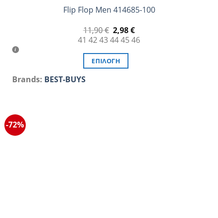
Flip Flop Men 414685-100
Original
Η
11,90
€
2,98
€
price
τρέχουσα
41
42
43
44
45
46
was:
τιμή
11,90 €.
είναι:
2,98 €.
ΕΠΙΛΟΓΉ
Αυτό
Brands:
BEST-BUYS
το
προϊόν
έχει
πολλαπλές
-72%
παραλλαγές.
Οι
επιλογές
μπορούν
να
επιλεγούν
στη