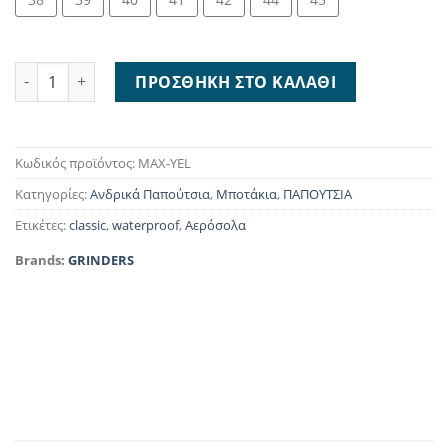
Grinders Max Yellow MAX-YEL ποσότητα
ΠΡΟΣΘΉΚΗ ΣΤΟ ΚΑΛΆΘΙ
Κωδικός προϊόντος:
MAX-YEL
Κατηγορίες:
Ανδρικά Παπούτσια
,
Μποτάκια
,
ΠΑΠΟΥΤΣΙΑ
Ετικέτες:
classic
,
waterproof
,
Αερόσολα
Brands:
GRINDERS