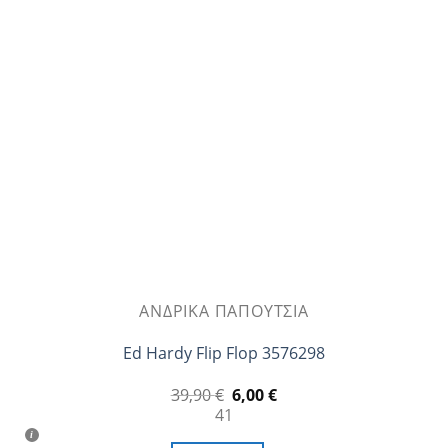
επιλογές
μπορούν
να
επιλεγούν
στη
σελίδα
του
προϊόντος
ΑΝΔΡΙΚΆ ΠΑΠΟΎΤΣΙΑ
Ed Hardy Flip Flop 3576298
Original
Η
39,90
€
6,00
€
price
τρέχουσα
41
was:
τιμή
39,90 €.
είναι: