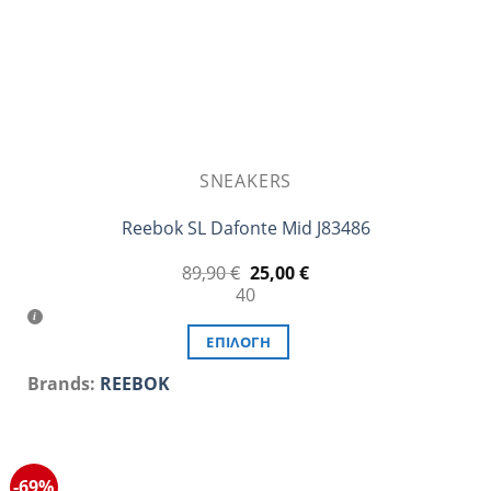
σελίδα
του
προϊόντος
SNEAKERS
Reebok SL Dafonte Mid J83486
Original
Η
89,90
€
25,00
€
price
τρέχουσα
40
was:
τιμή
89,90 €.
είναι:
25,00 €.
ΕΠΙΛΟΓΉ
Αυτό
Brands:
REEBOK
το
προϊόν
έχει
πολλαπλές
-69%