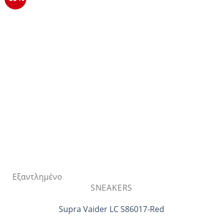
παραλλαγές.
Οι
επιλογές
μπορούν
να
επιλεγούν
στη
σελίδα
του
προϊόντος
Εξαντλημένο
SNEAKERS
Supra Vaider LC S86017-Red