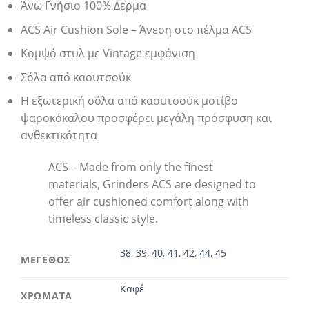
Άνω Γνήσιο 100% Δέρμα
ACS Air Cushion Sole – Άνεση στο πέλμα ACS
Κομψό στυλ με Vintage εμφάνιση
Σόλα από καουτσούκ
Η εξωτερική σόλα από καουτσούκ μοτίβο
ψαροκόκαλου προσφέρει μεγάλη πρόσφυση και
ανθεκτικότητα
ACS – Made from only the finest
materials, Grinders ACS are designed to
offer air cushioned comfort along with
timeless classic style.
38
,
39
,
40
,
41
,
42
,
44
,
45
ΜΕΓΕΘΟΣ
Καφέ
ΧΡΩΜΑΤΑ