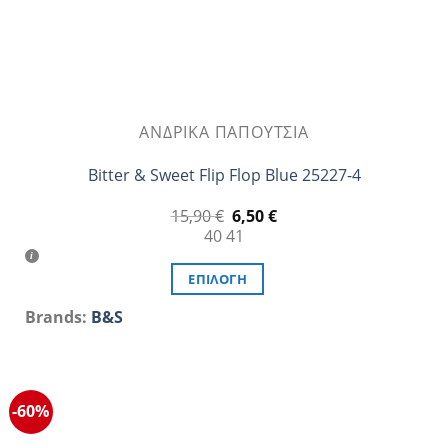
ΑΝΔΡΙΚΆ ΠΑΠΟΎΤΣΙΑ
Bitter & Sweet Flip Flop Blue 25227-4
Original
Η
15,90
€
6,50
€
price
τρέχουσα
40
41
was:
τιμή
15,90 €.
είναι:
6,50 €.
ΕΠΙΛΟΓΉ
Αυτό
Brands:
B&S
το
προϊόν
έχει
πολλαπλές
-60%
παραλλαγές.