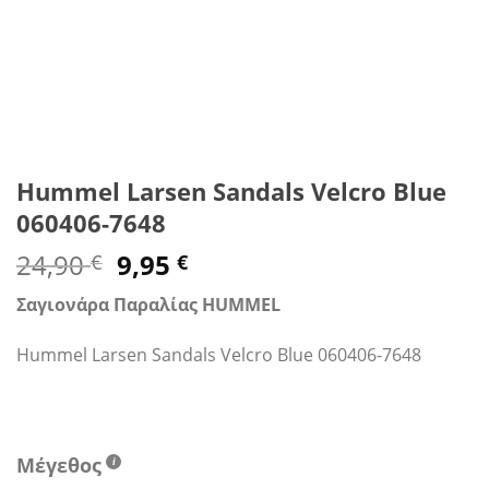
Hummel Larsen Sandals Velcro Blue
060406-7648
Original
Η
24,90
9,95
€
€
price
τρέχουσα
Σαγιονάρα Παραλίας HUMMEL
was:
τιμή
24,90 €.
είναι:
Hummel Larsen Sandals Velcro Blue 060406-7648
9,95 €.
Μέγεθος