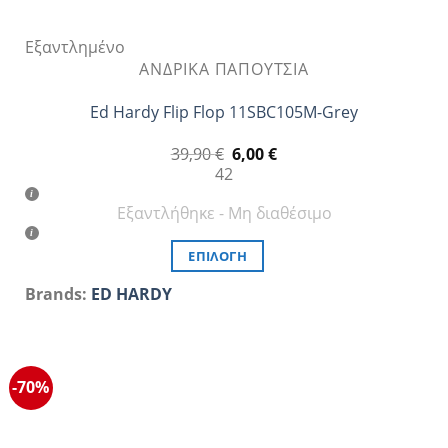
Εξαντλημένο
ΑΝΔΡΙΚΆ ΠΑΠΟΎΤΣΙΑ
Ed Hardy Flip Flop 11SBC105M-Grey
Original
Η
39,90
€
6,00
€
price
τρέχουσα
42
was:
τιμή
39,90 €.
είναι:
Εξαντλήθηκε - Μη διαθέσιμο
6,00 €.
ΕΠΙΛΟΓΉ
Αυτό
Brands:
ED HARDY
το
προϊόν
έχει
πολλαπλές
-70%
παραλλαγές.
Οι