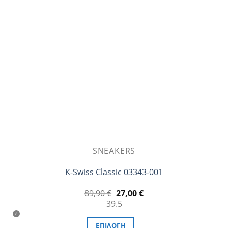
επιλογές
μπορούν
να
επιλεγούν
στη
σελίδα
του
προϊόντος
SNEAKERS
K-Swiss Classic 03343-001
Original
Η
89,90
€
27,00
€
price
τρέχουσα
39.5
was:
τιμή
89,90 €.
είναι:
27,00 €.
ΕΠΙΛΟΓΉ