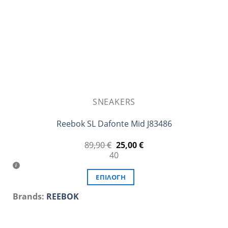
στη
σελίδα
του
προϊόντος
SNEAKERS
Reebok SL Dafonte Mid J83486
Original
Η
89,90
€
25,00
€
price
τρέχουσα
40
was:
τιμή
89,90 €.
είναι:
25,00 €.
ΕΠΙΛΟΓΉ
Αυτό
Brands:
REEBOK
το
προϊόν