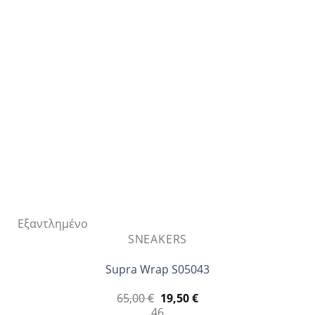
Οι
επιλογές
μπορούν
να
επιλεγούν
στη
σελίδα
του
προϊόντος
Εξαντλημένο
SNEAKERS
Supra Wrap S05043
Original
Η
65,00
€
19,50
€
price
τρέχουσα
46