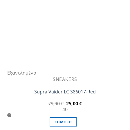
να
επιλεγούν
στη
σελίδα
του
προϊόντος
Εξαντλημένο
SNEAKERS
Supra Vaider LC S86017-Red
Original
Η
79,90
€
25,00
€
price
τρέχουσα
40
was:
τιμή
79,90 €.
είναι:
25,00 €.
ΕΠΙΛΟΓΉ
Αυτό