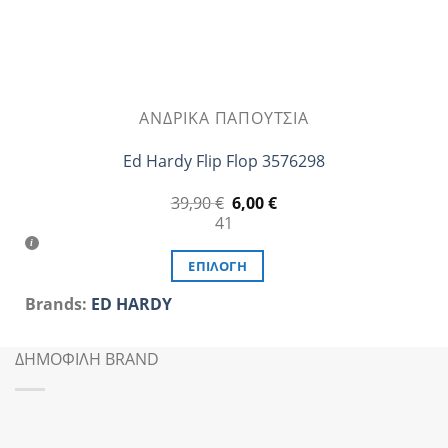
προϊόντος
ΑΝΔΡΙΚΆ ΠΑΠΟΎΤΣΙΑ
Ed Hardy Flip Flop 3576298
Original
Η
39,90
€
6,00
€
price
τρέχουσα
41
was:
τιμή
39,90 €.
είναι:
6,00 €.
ΕΠΙΛΟΓΉ
Αυτό
Brands:
ED HARDY
το
προϊόν
ΔΗΜΟΦΙΛΗ BRAND
έχει
πολλαπλές
παραλλαγές.
Οι