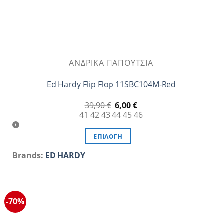
προϊόντος
ΑΝΔΡΙΚΆ ΠΑΠΟΎΤΣΙΑ
Ed Hardy Flip Flop 11SBC104M-Red
Original
Η
39,90
€
6,00
€
price
τρέχουσα
41
42
43
44
45
46
was:
τιμή
39,90 €.
είναι:
6,00 €.
ΕΠΙΛΟΓΉ
Αυτό
Brands:
ED HARDY
το
προϊόν
έχει
πολλαπλές
-70%
παραλλαγές.