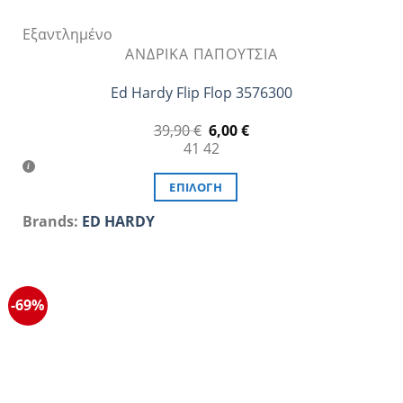
Εξαντλημένο
ΑΝΔΡΙΚΆ ΠΑΠΟΎΤΣΙΑ
Ed Hardy Flip Flop 3576300
Original
Η
39,90
€
6,00
€
price
τρέχουσα
41
42
was:
τιμή
39,90 €.
είναι:
6,00 €.
ΕΠΙΛΟΓΉ
Αυτό
Brands:
ED HARDY
το
προϊόν
έχει
πολλαπλές
-69%
παραλλαγές.
Οι
επιλογές
μπορούν