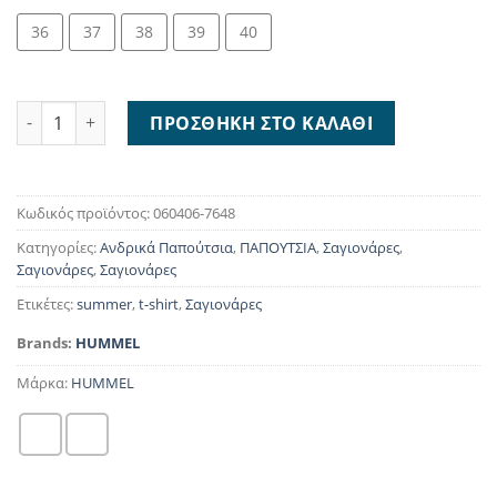
36
37
38
39
40
Hummel Larsen Sandals Velcro Blue 060406-7648 ποσότητα
ΠΡΟΣΘΉΚΗ ΣΤΟ ΚΑΛΆΘΙ
Κωδικός προϊόντος:
060406-7648
Κατηγορίες:
Ανδρικά Παπούτσια
,
ΠΑΠΟΥΤΣΙΑ
,
Σαγιονάρες
,
Σαγιονάρες
,
Σαγιονάρες
Ετικέτες:
summer
,
t-shirt
,
Σαγιονάρες
Brands:
HUMMEL
Μάρκα:
HUMMEL