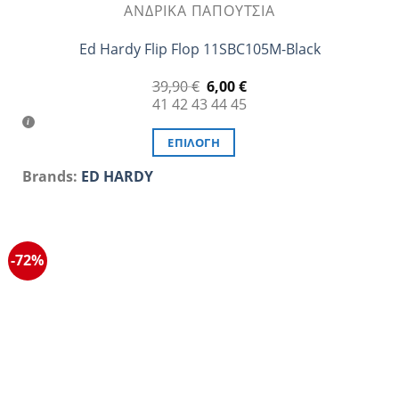
ΑΝΔΡΙΚΆ ΠΑΠΟΎΤΣΙΑ
Ed Hardy Flip Flop 11SBC105M-Black
Original
Η
39,90
€
6,00
€
price
τρέχουσα
41
42
43
44
45
was:
τιμή
39,90 €.
είναι:
6,00 €.
ΕΠΙΛΟΓΉ
Αυτό
Brands:
ED HARDY
το
προϊόν
έχει
πολλαπλές
-72%
παραλλαγές.
Οι
επιλογές
μπορούν
να
επιλεγούν