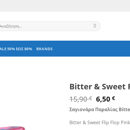
ναζήτηση
α:
ALE 50% ΕΩΣ 80%
BRANDS
Bitter & Sweet 
Original
Η
15,90
6,50
€
€
price
τρέ
Σαγιονάρα Παραλίας Bitte
was:
τιμ
15,90 €.
είνα
Bitter & Sweet Flip Flop Pin
6,50