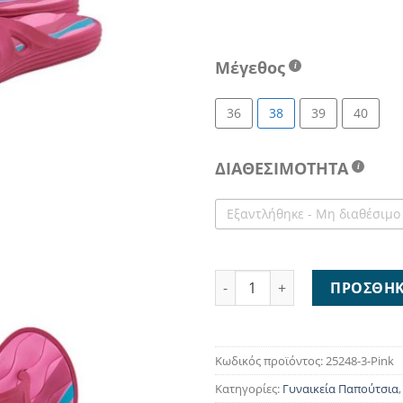
Μέγεθος
36
38
39
40
ΔΙΑΘΕΣΙΜΟΤΗΤΑ
Εξαντλήθηκε - Μη διαθέσιμο
Bitter & Sweet Flip Flop Pink
ΠΡΟΣΘΉΚ
Κωδικός προϊόντος:
25248-3-Pink
Κατηγορίες:
Γυναικεία Παπούτσια