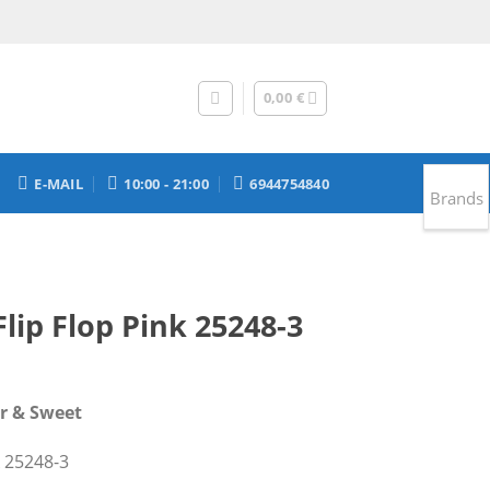
0,00
€
E-MAIL
10:00 - 21:00
6944754840
Brands
Flip Flop Pink 25248-3
χουσα
r & Sweet
ή
ι:
k 25248-3
 €.