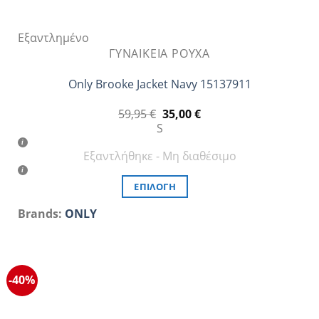
Εξαντλημένο
ΓΥΝΑΙΚΕΊΑ ΡΟΎΧΑ
Only Brooke Jacket Navy 15137911
Original
Η
59,95
€
35,00
€
price
τρέχουσα
S
was:
τιμή
59,95 €.
είναι:
Εξαντλήθηκε - Μη διαθέσιμο
35,00 €.
ΕΠΙΛΟΓΉ
Αυτό
Brands:
ONLY
το
προϊόν
έχει
πολλαπλές
-40%
παραλλαγές.
Οι