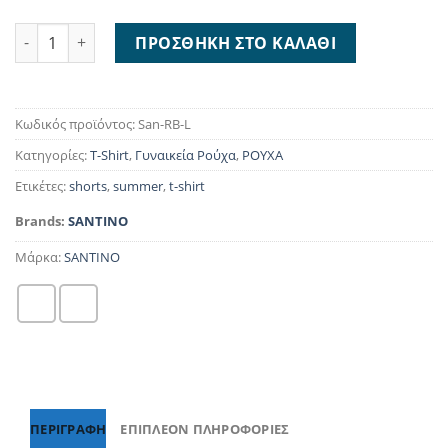
Santino Running T-shirt Ladies Royal Blue San-RB-L ποσότητα
ΠΡΟΣΘΉΚΗ ΣΤΟ ΚΑΛΆΘΙ
Κωδικός προϊόντος:
San-RB-L
Κατηγορίες:
T-Shirt
,
Γυναικεία Ρούχα
,
ΡΟΥΧΑ
Ετικέτες:
shorts
,
summer
,
t-shirt
Brands:
SANTINO
Μάρκα:
SANTINO
ΠΕΡΙΓΡΑΦΉ
ΕΠΙΠΛΈΟΝ ΠΛΗΡΟΦΟΡΊΕΣ