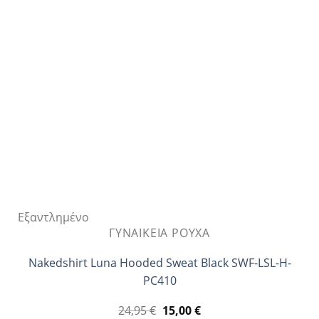
επιλογές
μπορούν
να
επιλεγούν
στη
σελίδα
του
προϊόντος
Εξαντλημένο
ΓΥΝΑΙΚΕΊΑ ΡΟΎΧΑ
Nakedshirt Luna Hooded Sweat Black SWF-LSL-H-
PC410
Original
Η
24,95
€
15,00
€