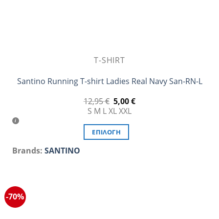
προϊόντος
T-SHIRT
Santino Running T-shirt Ladies Real Navy San-RN-L
Original
Η
12,95
€
5,00
€
price
τρέχουσα
S
M
L
XL
XXL
was:
τιμή
12,95 €.
είναι:
5,00 €.
ΕΠΙΛΟΓΉ
Αυτό
Brands:
SANTINO
το
προϊόν
έχει
πολλαπλές
-70%
παραλλαγές.
Οι