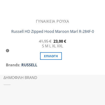
ΓΥΝΑΙΚΕΊΑ ΡΟΎΧΑ
Russell HD Zipped Hood Maroon Marl R-284F-0
Original
Η
41,95
€
23,00
€
price
τρέχουσα
S
M
L
XL
XXL
was:
τιμή
41,95 €.
είναι:
23,00 €.
ΕΠΙΛΟΓΉ
Αυτό
Brands:
RUSSELL
το
προϊόν
ΔΗΜΟΦΙΛΗ BRAND
έχει
πολλαπλές
παραλλαγές.
Οι
επιλογές