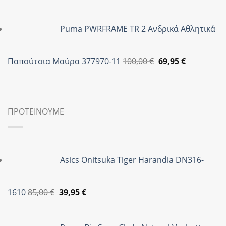
price
τρέχουσα
was:
τιμή
Puma PWRFRAME TR 2 Ανδρικά Αθλητικά
89,90 €.
είναι:
35,95 €.
Original
Η
Παπούτσια Μαύρα 377970-11
100,00
€
69,95
€
price
τρέχουσα
was:
τιμή
100,00 €.
είναι:
69,95 €.
ΠΡΟΤΕΙΝΟΥΜΕ
Asics Onitsuka Tiger Harandia DN316-
Original
Η
1610
85,00
€
39,95
€
price
τρέχουσα
was:
τιμή