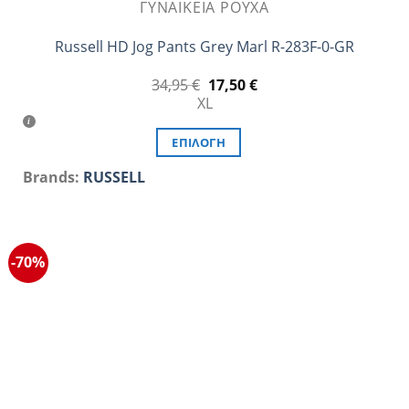
ΓΥΝΑΙΚΕΊΑ ΡΟΎΧΑ
Russell HD Jog Pants Grey Marl R-283F-0-GR
Original
Η
34,95
€
17,50
€
price
τρέχουσα
XL
was:
τιμή
34,95 €.
είναι:
17,50 €.
ΕΠΙΛΟΓΉ
Αυτό
Brands:
RUSSELL
το
προϊόν
έχει
πολλαπλές
-70%
παραλλαγές.
Οι
επιλογές
μπορούν
να
επιλεγούν