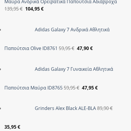
Μαύρα Ανδρικά Ορειβατικά Παπούτσια Αδιάβροχα
Original
Η
139,95
€
104,95
€
price
τρέχουσα
was:
τιμή
Adidas Galaxy 7 Ανδρικά Αθλητικά
139,95 €.
είναι:
104,95 €.
Original
Η
Παπούτσια Olive ID8761
59,95
€
47,90
€
price
τρέχουσα
was:
τιμή
Adidas Galaxy 7 Γυναικεία Αθλητικά
59,95 €.
είναι:
47,90 €.
Original
Η
Παπούτσια Μαύρα ID8765
59,95
€
47,95
€
price
τρέχουσα
was:
τιμή
Grinders Alex Black ALE-BLA
89,90
€
59,95 €.
είναι:
47,95 €.
Original
Η
35,95
€