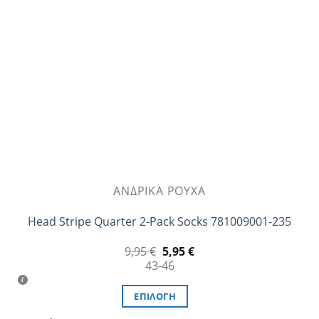
μπορούν
να
επιλεγούν
στη
σελίδα
του
προϊόντος
ΑΝΔΡΙΚΆ ΡΟΎΧΑ
Head Stripe Quarter 2-Pack Socks 781009001-235
Original
Η
9,95
€
5,95
€
price
τρέχουσα
43-46
was:
τιμή
9,95 €.
είναι:
5,95 €.
ΕΠΙΛΟΓΉ
Αυτό