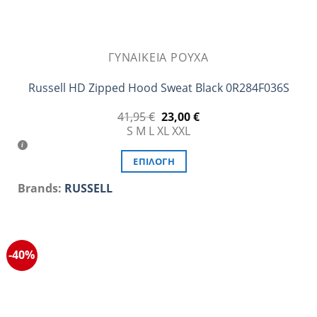
ΓΥΝΑΙΚΕΊΑ ΡΟΎΧΑ
Russell HD Zipped Hood Sweat Black 0R284F036S
Original
Η
41,95
€
23,00
€
price
τρέχουσα
S
M
L
XL
XXL
was:
τιμή
41,95 €.
είναι:
23,00 €.
ΕΠΙΛΟΓΉ
Αυτό
Brands:
RUSSELL
το
προϊόν
έχει
πολλαπλές
-40%
παραλλαγές.
Οι
επιλογές