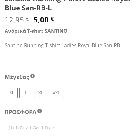
Blue San-RB-L
Original
Η
12,95
5,00
€
€
price
τρέχουσα
Ανδρικά T-shirt SANTINO
was:
τιμή
12,95 €.
είναι:
Santino Running T-shirt Ladies Royal Blue San-RB-L
5,00 €.
Μέγεθος
M
L
XL
XXL
ΠΡΟΣΦΟΡΑ
(1+1) Buy 1 Get 1 Free