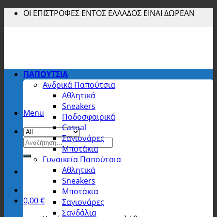
Skip
ΟΙ ΕΠΙΣΤΡΟΦΕΣ ΕΝΤΟΣ ΕΛΛΑΔΟΣ ΕΙΝΑΙ ΔΩΡΕΑΝ
to
content
ΠΑΠΟΥΤΣΙΑ
Ανδρικά Παπούτσια
Αθλητικά
Sneakers
Menu
Ποδοσφαιρικά
Casual
Σαγιονάρες
Αναζήτηση
Μποτάκια
για:
Γυναικεία Παπούτσια
Αθλητικά
Sneakers
Μποτάκια
0,00
€
Σαγιονάρες
Σανδάλια