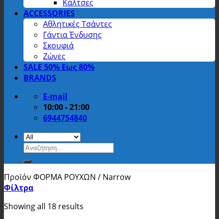
Κάλτσες
ACCESSORIES
Αθλητικές Τσάντες
Γάντια Ένδυσης
Σκουφιά
Ζώνες
SALE 50% Εως 80%
BRANDS
E-mail
10:00 - 21:00
6944754840
Αναζήτηση
για:
Προϊόν ΦΟΡΜΑ ΡΟΥΧΩΝ
/
Narrow
Φίλτρα
Showing all 18 results