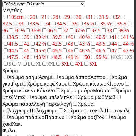
Μέγεθος
105cm
20
21
28
29
30
31
31.5
32
32.5
33
33.5
34
34.5
35
35 ⅓
35 ⅔
35.5
36
36 ⅓
36 ⅔
36.5
37
37 ⅓
37.5
38
38 ⅔
38.5
39
39 ⅓
39.5
40
40 ⅔
40.5
41
41 ⅓
41.5
42
42 ⅔
42.5
43
43 ⅓
43.5
44
44 ⅔
44.5
45
45 ⅓
45.5
46
46 ⅔
46.5
47
47 ⅓
47.5
48
48 ⅔
48.5
49 ⅓
50
55 ⅔
XXS
XS
S
M
L
XL
XXL
3XL
4XL
5XL
Χρώμα
Χρώμα ασημί
Ασημί
Χρώμα άσπρο
Άσπρο
Χρώμα
γκρι
Γκρι
Χρώμα καφέ
Καφέ
Χρώμα κίτρινο
Κίτρινο
Χρώμα κόκκινο
Κόκκινο
Χρώμα μαύρο
Μαύρο
Χρώμα
μπεζ
Μπεζ
Χρώμα μπλε
Μπλε
Χρώμα μωβ
Μωβ
Χρώμα παραλλαγή
Παραλλαγή
Χρώμα
πολύχρωμο
Πολύχρωμο
Χρώμα πορτοκαλί
Πορτοκαλί
Χρώμα πράσινο
Πράσινο
Χρώμα ροζ
Ροζ
Χρώμα
χακί
Χακί
Φύλο