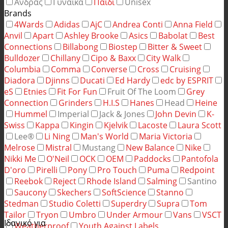
Άνδρας
Γυναίκα
Παιδί
Unisex
Brands
4Wards
Adidas
AjC
Andrea Conti
Anna Field
Anvil
Apart
Ashley Brooke
Asics
Babolat
Best
Connections
Billabong
Biostep
Bitter & Sweet
Bulldozer
Chillany
Cipo & Baxx
City Walk
Columbia
Comma
Converse
Cross
Cruising
Diadora
Djinns
Ducati
Ed Hardy
edc by ESPRIT
eS
Etnies
Fit For Fun
Fruit Of The Loom
Grey
Connection
Grinders
H.I.S
Hanes
Head
Heine
Hummel
Imperial
Jack & Jones
John Devin
K-
Swiss
Kappa
Kingin
Kjelvik
Lacoste
Laura Scott
Lee®
Li Ning
Man's World
Maria Victoria
Melrose
Mistral
Mustang
New Balance
Nike
Nikki Me
O'Neil
OCK
OEM
Paddocks
Pantofola
D'oro
Pirelli
Pony
Pro Touch
Puma
Redpoint
Reebok
Reject
Rhode Island
Salming
Santino
Saucony
Skechers
SoftScience
Stanno
Stedman
Studio Coletti
Superdry
Supra
Tom
Tailor
Tryon
Umbro
Under Armour
Vans
VSCT
Ιδανικό για
Weatherproof
Youth Against Labels