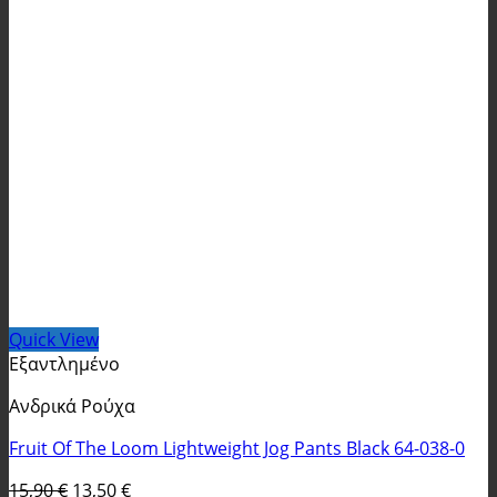
Quick View
Εξαντλημένο
Ανδρικά Ρούχα
Fruit Of The Loom Lightweight Jog Pants Black 64-038-0
Original
Η
15,90
€
13,50
€