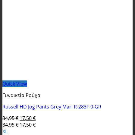
Quick View
Γυναικεία Ρούχα
Russell HD Jog Pants Grey Marl R-283F-0-GR
Original
Η
34,95
€
17,50
€
price
Original
τρέχουσα
Η
34,95
€
17,50
€
was:
price
τιμή
τρέχουσα
XL