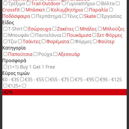
Τρέξιμο
Trail-Outdoor
Γυμναστήριο
Βόλτα
CrossFit
Μπάσκετ
Κολυμβητήριο
Παραλία
Ποδόσφαιρο
Περπάτημα
Τένις
Skate
Εργασίας
Είδος
T-Shirt
Εσώρουχα
Ζακέτες
Μπάλες
Μπλούζες
Μπουφάν
Παντελόνια
Πουκάμισα
Σετ Φόρμες
Τζιν
Τσάντες
Φορέματα
Φόρμες
Φούτερ
Κατηγορία
Παπούτσια
Ρούχα
Αξεσουάρ
Προσφορά
(1+1) Buy 1 Get 1 Free
Εύρος τιμών
€0 - €35
€35 - €55
€55 - €75
€75 - €95
€95 - €125
€125+
-42%