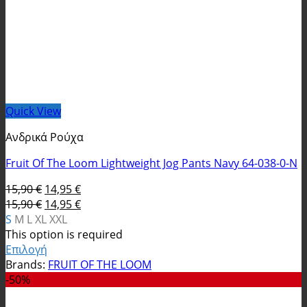
Quick View
Ανδρικά Ρούχα
Fruit Of The Loom Lightweight Jog Pants Navy 64-038-0-N
Original
Η
15,90
€
14,95
€
price
Original
τρέχουσα
Η
15,90
€
14,95
€
was:
price
τιμή
τρέχουσα
S
M
L
XL
XXL
15,90 €.
was:
είναι:
τιμή
This option is required
15,90 €.
14,95 €.
είναι:
Επιλογή
Αυτό
14,95 €.
Brands:
FRUIT OF THE LOOM
το
-50%
προϊόν