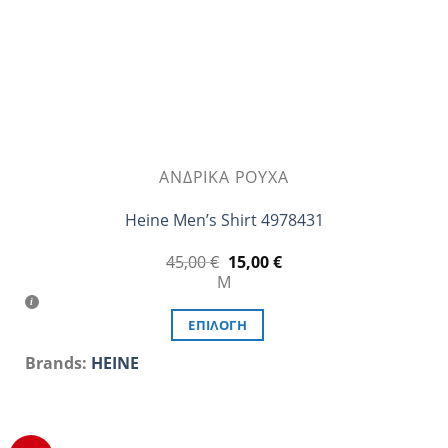
σελίδα
του
προϊόντος
ΑΝΔΡΙΚΆ ΡΟΎΧΑ
Heine Men’s Shirt 4978431
Original
Η
45,00
€
15,00
€
price
τρέχουσα
M
was:
τιμή
45,00 €.
είναι:
15,00 €.
ΕΠΙΛΟΓΉ
Αυτό
Brands:
HEINE
το
προϊόν
έχει