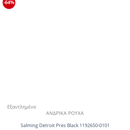
πολλαπλές
-64%
παραλλαγές.
Οι
επιλογές
μπορούν
να
επιλεγούν
στη
σελίδα
του
προϊόντος
Εξαντλημένο
ΑΝΔΡΙΚΆ ΡΟΎΧΑ
Salming Detroit Pres Black 1192650-0101