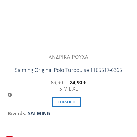
σελίδα
του
προϊόντος
ΑΝΔΡΙΚΆ ΡΟΎΧΑ
Salming Original Polo Turqouise 1165517-6365
Original
Η
69,90
€
24,90
€
price
τρέχουσα
S
M
L
XL
was:
τιμή
69,90 €.
είναι:
24,90 €.
ΕΠΙΛΟΓΉ
Αυτό
Brands:
SALMING
το
προϊόν
έχει