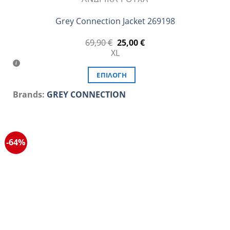
Grey Connection Jacket 269198
Original
Η
69,90
€
25,00
€
price
τρέχουσα
XL
was:
τιμή
69,90 €.
είναι:
25,00 €.
ΕΠΙΛΟΓΉ
Αυτό
Brands:
GREY CONNECTION
το
προϊόν
έχει
πολλαπλές
-64%
παραλλαγές.
Οι
επιλογές
μπορούν
να
επιλεγούν
στη