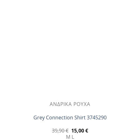
Οι
επιλογές
μπορούν
να
επιλεγούν
στη
σελίδα
του
προϊόντος
ΑΝΔΡΙΚΆ ΡΟΎΧΑ
Grey Connection Shirt 3745290
Original
Η
39,90
€
15,00
€
price
τρέχουσα
M
L