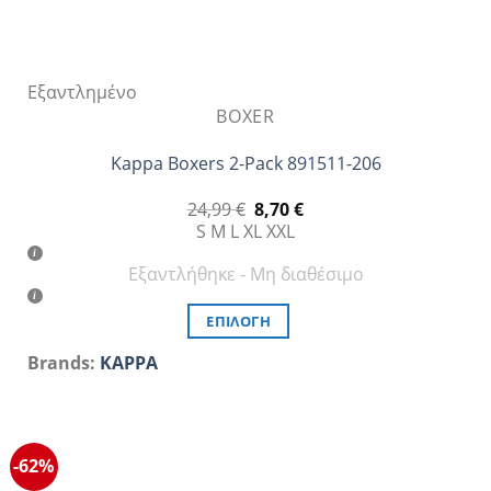
Εξαντλημένο
BOXER
Kappa Boxers 2-Pack 891511-206
Original
Η
24,99
€
8,70
€
price
τρέχουσα
S
M
L
XL
XXL
was:
τιμή
24,99 €.
είναι:
Εξαντλήθηκε - Μη διαθέσιμο
8,70 €.
ΕΠΙΛΟΓΉ
Αυτό
Brands:
KAPPA
το
προϊόν
έχει
πολλαπλές
-62%
παραλλαγές.