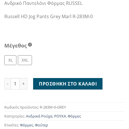
Ανδρικό Παντελόνι Φόρμας RUSSEL
was:
τιμή
34,95 €.
είναι:
Russell HD Jog Pants Grey Marl R-283M-0
15,00 €.
Μέγεθος
XL
XXL
Russell HD Jog Pants Grey Marl R-283M-0 ποσότητα
ΠΡΟΣΘΉΚΗ ΣΤΟ ΚΑΛΆΘΙ
Κωδικός προϊόντος:
R-283M-0-GREY
Κατηγορίες:
Ανδρικά Ρούχα
,
ΡΟΥΧΑ
,
Φόρμες
Ετικέτες:
Φόρμες
,
Φούτερ