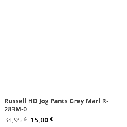
Russell HD Jog Pants Grey Marl R-
283M-0
Original
Η
34,95
15,00
€
€
price
τρέχουσα