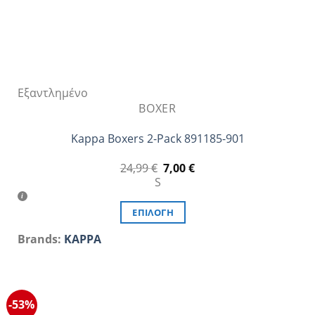
προϊόντος
Εξαντλημένο
BOXER
Kappa Boxers 2-Pack 891185-901
Original
Η
24,99
€
7,00
€
price
τρέχουσα
S
was:
τιμή
24,99 €.
είναι:
7,00 €.
ΕΠΙΛΟΓΉ
Αυτό
Brands:
KAPPA
το
προϊόν
έχει
πολλαπλές
-53%