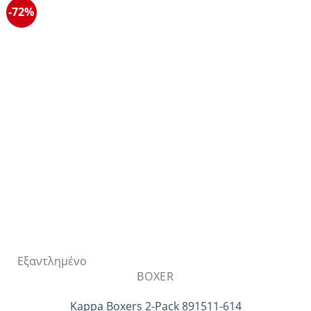
πολλαπλές
-72%
παραλλαγές.
Οι
επιλογές
μπορούν
να
επιλεγούν
στη
σελίδα
του
προϊόντος
Εξαντλημένο
BOXER
Kappa Boxers 2-Pack 891511-614