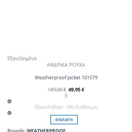
Εξαντλημένο
ΑΝΔΡΙΚΆ ΡΟΎΧΑ
Weatherproof Jacket 101579
Original
Η
149,00
€
49,95
€
price
τρέχουσα
S
was:
τιμή
149,00 €.
είναι:
Εξαντλήθηκε - Μη διαθέσιμο
49,95 €.
ΕΠΙΛΟΓΉ
Αυτό
Brands:
WEATHERPROOF