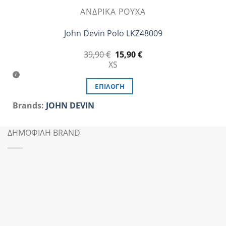
ΑΝΔΡΙΚΆ ΡΟΎΧΑ
John Devin Polo LKZ48009
Original
Η
39,90
€
15,90
€
price
τρέχουσα
XS
was:
τιμή
39,90 €.
είναι:
15,90 €.
ΕΠΙΛΟΓΉ
Αυτό
Brands:
JOHN DEVIN
το
προϊόν
ΔΗΜΟΦΙΛΗ BRAND
έχει
πολλαπλές
παραλλαγές.
Οι
επιλογές
μπορούν
να
επιλεγούν