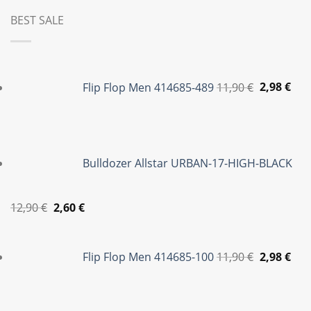
BEST SALE
Original
Η
price
τρέ
Flip Flop Men 414685-489
11,90
€
2,98
€
was:
τιμ
11,90 €.
είνα
2,98
Bulldozer Allstar URBAN-17-HIGH-BLACK
Original
Η
12,90
€
2,60
€
price
τρέχουσα
Original
Η
was:
τιμή
price
τρέ
Flip Flop Men 414685-100
11,90
€
2,98
€
12,90 €.
είναι:
was:
τιμ
2,60 €.
11,90 €.
είνα
2,98