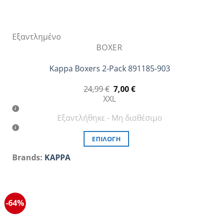
Εξαντλημένο
BOXER
Kappa Boxers 2-Pack 891185-903
Original
Η
24,99
€
7,00
€
price
τρέχουσα
XXL
was:
τιμή
24,99 €.
είναι:
Εξαντλήθηκε - Μη διαθέσιμο
7,00 €.
ΕΠΙΛΟΓΉ
Αυτό
Brands:
KAPPA
το
προϊόν
έχει
πολλαπλές
-64%
παραλλαγές.