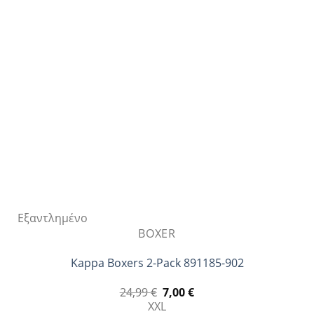
Εξαντλημένο
BOXER
Kappa Boxers 2-Pack 891185-902
Original
Η
24,99
€
7,00
€
price
τρέχουσα
XXL