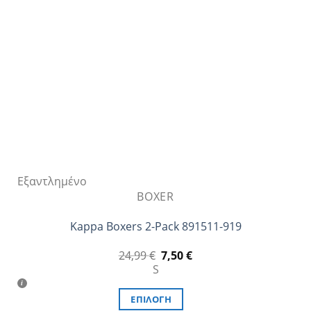
να
επιλεγούν
στη
σελίδα
του
προϊόντος
Εξαντλημένο
BOXER
Kappa Boxers 2-Pack 891511-919
Original
Η
24,99
€
7,50
€
price
τρέχουσα
S
was:
τιμή
24,99 €.
είναι:
7,50 €.
ΕΠΙΛΟΓΉ