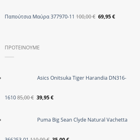
35,95 €.
Original
Η
Παπούτσια Μαύρα 377970-11
100,00
€
69,95
€
price
τρέχουσα
was:
τιμή
100,00 €.
είναι:
69,95 €.
ΠΡΟΤΕΙΝΟΥΜΕ
Asics Onitsuka Tiger Harandia DN316-
Original
Η
1610
85,00
€
39,95
€
price
τρέχουσα
was:
τιμή
Puma Big Sean Clyde Natural Vachetta
85,00 €.
είναι:
39,95 €.
Original
Η
366253-01
110,00
€
35,00
€