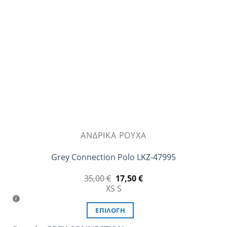
μπορούν
να
επιλεγούν
στη
σελίδα
του
προϊόντος
ΑΝΔΡΙΚΆ ΡΟΎΧΑ
Grey Connection Polo LKZ-47995
Original
Η
35,00
€
17,50
€
price
τρέχουσα
XS
S
was:
τιμή
35,00 €.
είναι:
17,50 €.
ΕΠΙΛΟΓΉ
Αυτό