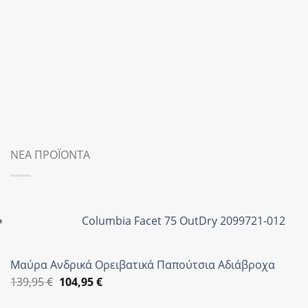
ΝΕΑ ΠΡΟΪΟΝΤΑ
Columbia Facet 75 OutDry 2099721-012
Μαύρα Ανδρικά Ορειβατικά Παπούτσια Αδιάβροχα
Original
Η
139,95
€
104,95
€
price
τρέχουσα