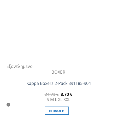
να
επιλεγούν
στη
σελίδα
του
προϊόντος
Εξαντλημένο
BOXER
Kappa Boxers 2-Pack 891185-904
Original
Η
24,99
€
8,70
€
price
τρέχουσα
S
M
L
XL
XXL
was:
τιμή
24,99 €.
είναι:
8,70 €.
ΕΠΙΛΟΓΉ