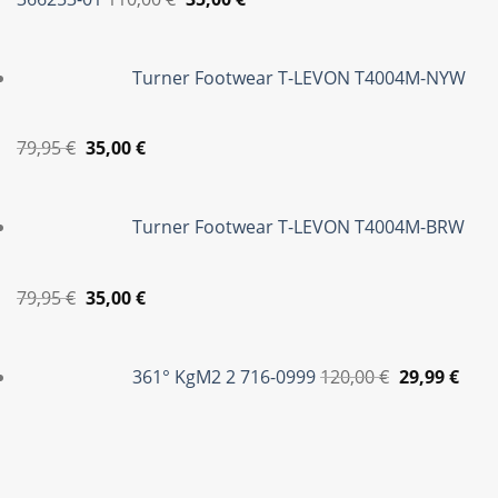
price
τρέχουσα
was:
τιμή
Turner Footwear T-LEVON T4004M-NYW
110,00 €.
είναι:
35,00 €.
Original
Η
79,95
€
35,00
€
price
τρέχουσα
was:
τιμή
Turner Footwear T-LEVON T4004M-BRW
79,95 €.
είναι:
35,00 €.
Original
Η
79,95
€
35,00
€
price
τρέχουσα
Original
Η
was:
τιμή
price
τρέ
361° KgM2 2 716-0999
120,00
€
29,99
€
79,95 €.
είναι:
was:
τιμή
35,00 €.
120,00 €.
είναι
29,99