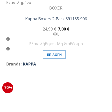
Εξαντλημένο
BOXER
Kappa Boxers 2-Pack 891185-906
Original
Η
24,99
€
7,00
€
price
τρέχουσα
XXL
was:
τιμή
24,99 €.
είναι:
Εξαντλήθηκε - Μη διαθέσιμο
7,00 €.
ΕΠΙΛΟΓΉ
Αυτό
Brands:
KAPPA
το
προϊόν
έχει
πολλαπλές
-70%
παραλλαγές.
Οι
επιλογές
μπορούν