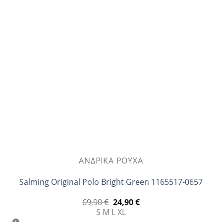
Οι
επιλογές
μπορούν
να
επιλεγούν
στη
σελίδα
του
προϊόντος
ΑΝΔΡΙΚΆ ΡΟΎΧΑ
Salming Original Polo Bright Green 1165517-0657
Original
Η
69,90
€
24,90
€
price
τρέχουσα
S
M
L
XL
was:
τιμή