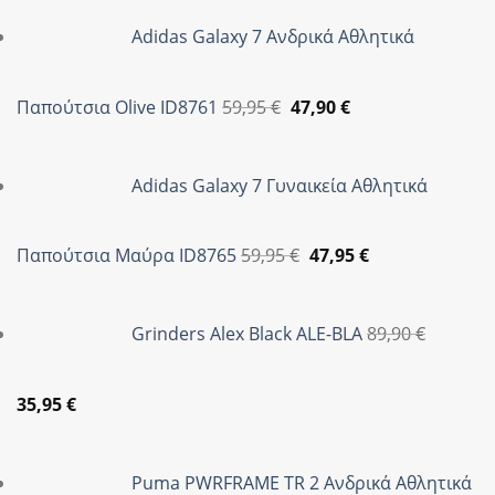
was:
τιμή
Adidas Galaxy 7 Ανδρικά Αθλητικά
139,95 €.
είναι:
104,95 €.
Original
Η
Παπούτσια Olive ID8761
59,95
€
47,90
€
price
τρέχουσα
was:
τιμή
Adidas Galaxy 7 Γυναικεία Αθλητικά
59,95 €.
είναι:
47,90 €.
Original
Η
Παπούτσια Μαύρα ID8765
59,95
€
47,95
€
price
τρέχουσα
was:
τιμή
Grinders Alex Black ALE-BLA
89,90
€
59,95 €.
είναι:
47,95 €.
Original
Η
35,95
€
price
τρέχουσα
was:
τιμή
Puma PWRFRAME TR 2 Ανδρικά Αθλητικά
89,90 €.
είναι: