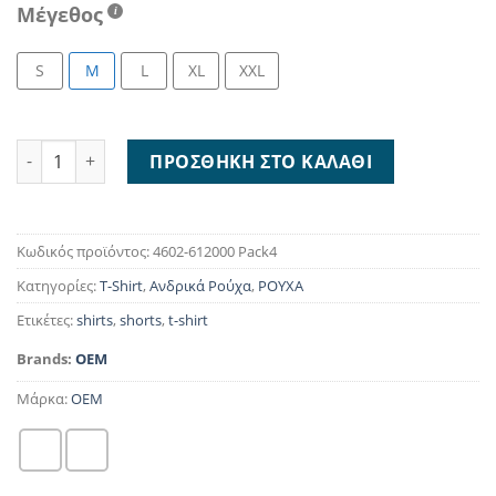
Μέγεθος
S
M
L
XL
XXL
T-shirt Pack8 4602-612000 ποσότητα
ΠΡΟΣΘΉΚΗ ΣΤΟ ΚΑΛΆΘΙ
Κωδικός προϊόντος:
4602-612000 Pack4
Κατηγορίες:
T-Shirt
,
Ανδρικά Ρούχα
,
ΡΟΥΧΑ
Ετικέτες:
shirts
,
shorts
,
t-shirt
Brands:
OEM
Μάρκα:
OEM