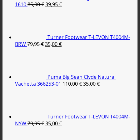
Original
Η
1610
85,00
€
39,95
€
price
τρέχουσα
was:
τιμή
85,00 €.
είναι:
39,95 €.
Turner Footwear T-LEVON T4004M-
Original
Η
BRW
79,95
€
35,00
€
price
τρέχουσα
was:
τιμή
79,95 €.
είναι:
35,00 €.
Puma Big Sean Clyde Natural
Original
Η
Vachetta 366253-01
110,00
€
35,00
€
price
τρέχουσα
was:
τιμή
110,00 €.
είναι:
35,00 €.
Turner Footwear T-LEVON T4004M-
Original
Η
NYW
79,95
€
35,00
€
price
τρέχουσα
Original
was:
τιμή
price