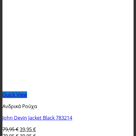
Quick View
Ανδρικά Ρούχα
John Devin Jacket Black 783214
Original
Η
79,95
€
39,95
€
price
Original
τρέχουσα
Η