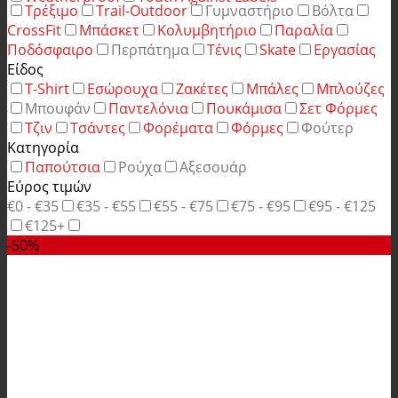
Τρέξιμο
Trail-Outdoor
Γυμναστήριο
Βόλτα
CrossFit
Μπάσκετ
Κολυμβητήριο
Παραλία
Ποδόσφαιρο
Περπάτημα
Τένις
Skate
Εργασίας
Είδος
T-Shirt
Εσώρουχα
Ζακέτες
Μπάλες
Μπλούζες
Μπουφάν
Παντελόνια
Πουκάμισα
Σετ Φόρμες
Τζιν
Τσάντες
Φορέματα
Φόρμες
Φούτερ
Κατηγορία
Παπούτσια
Ρούχα
Αξεσουάρ
Εύρος τιμών
€0 - €35
€35 - €55
€55 - €75
€75 - €95
€95 - €125
€125+
-50%