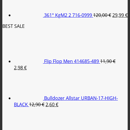
79,95 €.
είναι:
was:
τ
35,00 €.
120,00 €
ε
361° KgM2 2 716-0999
120,00
€
29,99
€
2
BEST SALE
Flip Flop Men 414685-489
11,90
€
Original
Η
2,98
€
price
τρέχουσα
was:
τιμή
11,90 €.
είναι:
2,98 €.
Bulldozer Allstar URBAN-17-HIGH-
Original
Η
BLACK
12,90
€
2,60
€
price
τρέχουσα
was:
τιμή
12,90 €.
είναι:
2,60 €.