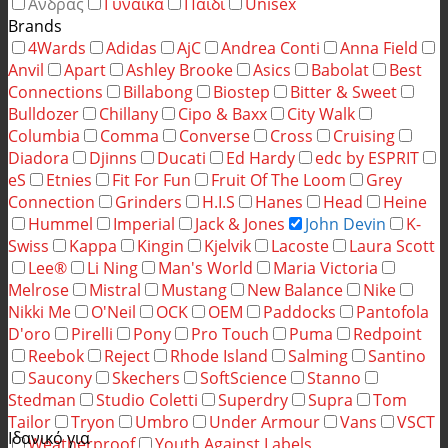
Άνδρας
Γυναίκα
Παιδί
Unisex
Brands
4Wards
Adidas
AjC
Andrea Conti
Anna Field
Anvil
Apart
Ashley Brooke
Asics
Babolat
Best
Connections
Billabong
Biostep
Bitter & Sweet
Bulldozer
Chillany
Cipo & Baxx
City Walk
Columbia
Comma
Converse
Cross
Cruising
Diadora
Djinns
Ducati
Ed Hardy
edc by ESPRIT
eS
Etnies
Fit For Fun
Fruit Of The Loom
Grey
Connection
Grinders
H.I.S
Hanes
Head
Heine
Hummel
Imperial
Jack & Jones
John Devin
K-
Swiss
Kappa
Kingin
Kjelvik
Lacoste
Laura Scott
Lee®
Li Ning
Man's World
Maria Victoria
Melrose
Mistral
Mustang
New Balance
Nike
Nikki Me
O'Neil
OCK
OEM
Paddocks
Pantofola
D'oro
Pirelli
Pony
Pro Touch
Puma
Redpoint
Reebok
Reject
Rhode Island
Salming
Santino
Saucony
Skechers
SoftScience
Stanno
Stedman
Studio Coletti
Superdry
Supra
Tom
Tailor
Tryon
Umbro
Under Armour
Vans
VSCT
Ιδανικό για
Weatherproof
Youth Against Labels