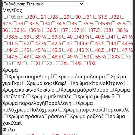
Μέγεθος
105cm
20
21
28
29
30
31
31.5
32
32.5
33
33.5
34
34.5
35
35 ⅓
35 ⅔
35.5
36
36 ⅓
36 ⅔
36.5
37
37 ⅓
37.5
38
38 ⅔
38.5
39
39 ⅓
39.5
40
40 ⅔
40.5
41
41 ⅓
41.5
42
42 ⅔
42.5
43
43 ⅓
43.5
44
44 ⅔
44.5
45
45 ⅓
45.5
46
46 ⅔
46.5
47
47 ⅓
47.5
48
48 ⅔
48.5
49 ⅓
50
55 ⅔
XXS
XS
S
M
L
XL
XXL
3XL
4XL
5XL
Χρώμα
Χρώμα ασημί
Ασημί
Χρώμα άσπρο
Άσπρο
Χρώμα
γκρι
Γκρι
Χρώμα καφέ
Καφέ
Χρώμα κίτρινο
Κίτρινο
Χρώμα κόκκινο
Κόκκινο
Χρώμα μαύρο
Μαύρο
Χρώμα
μπεζ
Μπεζ
Χρώμα μπλε
Μπλε
Χρώμα μωβ
Μωβ
Χρώμα παραλλαγή
Παραλλαγή
Χρώμα
πολύχρωμο
Πολύχρωμο
Χρώμα πορτοκαλί
Πορτοκαλί
Χρώμα πράσινο
Πράσινο
Χρώμα ροζ
Ροζ
Χρώμα
χακί
Χακί
Φύλο