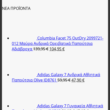
ΝΕΑ ΠΡΟΪΟΝΤΑ
Columbia Facet 75 OutDry 2099721-
012 Μαύρα Ανδρικά Ορειβατικά Παπούτσια
Original
Η
Αδιάβροχα
139,95
€
104,95
€
price
τρέχουσα
was:
τιμή
139,95 €.
είναι:
104,95 €.
Adidas Galaxy 7 Ανδρικά Αθλητικά
Original
Η
Παπούτσια Olive ID8761
59,95
€
47,90
€
price
τρέχουσα
was:
τιμή
59,95 €.
είναι:
47,90 €.
Adidas Galaxy 7 Γυναικεία Αθλητικά