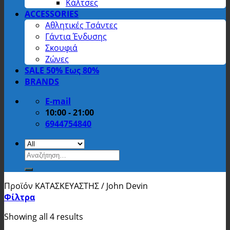
Κάλτσες
ACCESSORIES
Αθλητικές Τσάντες
Γάντια Ένδυσης
Σκουφιά
Ζώνες
SALE 50% Εως 80%
BRANDS
E-mail
10:00 - 21:00
6944754840
Αναζήτηση
για:
Προϊόν ΚΑΤΑΣΚΕΥΑΣΤΗΣ
/
John Devin
Φίλτρα
Showing all 4 results