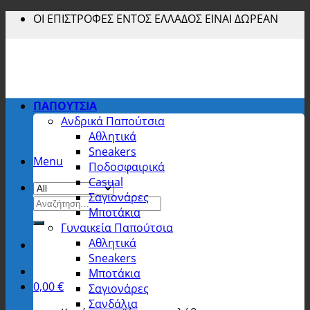
Skip
ΟΙ ΕΠΙΣΤΡΟΦΕΣ ΕΝΤΟΣ ΕΛΛΑΔΟΣ ΕΙΝΑΙ ΔΩΡΕΑΝ
to
content
ΠΑΠΟΥΤΣΙΑ
Ανδρικά Παπούτσια
Αθλητικά
Sneakers
Menu
Ποδοσφαιρικά
Casual
Σαγιονάρες
Αναζήτηση
Μποτάκια
για:
Γυναικεία Παπούτσια
Αθλητικά
Sneakers
Μποτάκια
0,00
€
Σαγιονάρες
Σανδάλια