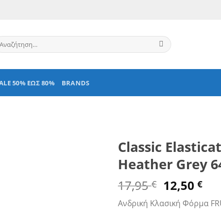
ναζήτηση
α:
ALE 50% ΕΩΣ 80%
BRANDS
Classic Elastica
Heather Grey 
Original
Η
17,95
12,50
€
€
price
τρ
Ανδρική Κλασική Φόρμα FR
was:
τι
17,95 €.
είν