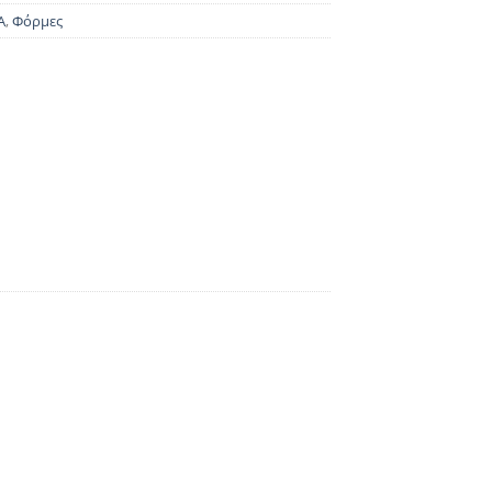
Α
,
Φόρμες