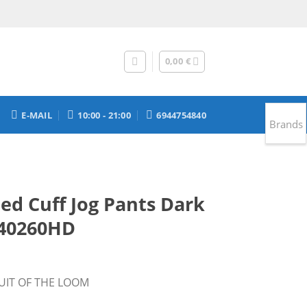
0,00
€
E-MAIL
10:00 - 21:00
6944754840
Brands
ted Cuff Jog Pants Dark
640260HD
έχουσα
UIT OF THE LOOM
μή
αι: