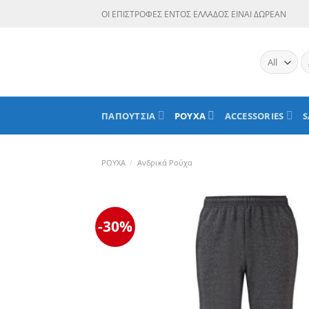
Skip
ΟΙ ΕΠΙΣΤΡΟΦΕΣ ΕΝΤΟΣ ΕΛΛΑΔΟΣ ΕΙΝΑΙ ΔΩΡΕΑΝ
to
content
Α
γι
ΠΑΠΟΥΤΣΙΑ
ΡΟΥΧΑ
ACCESSORIES
S
ΡΟΥΧΑ
/
Ανδρικά Ρούχα
-30%