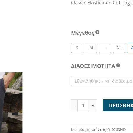
Classic Elasticated Cuff J
12,
Μέγεθος
S
M
L
XL
X
ΔΙΑΘΕΣΙΜΟΤΗΤΑ
Εξαντλήθηκε - Μη διαθέσιμο
Classic Elasticated Cuff Jog
ΠΡΟΣΘΉΚ
Κωδικός προϊόντος:
640260HD