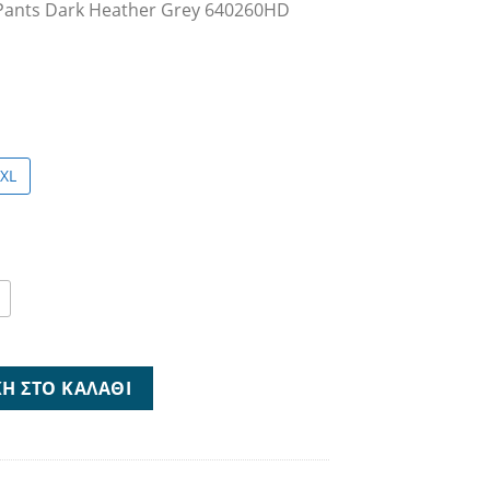
og Pants Dark Heather Grey 640260HD
50 €.
XL
 Pants Dark Heather Grey 640260HD ποσότητα
Η ΣΤΟ ΚΑΛΆΘΙ