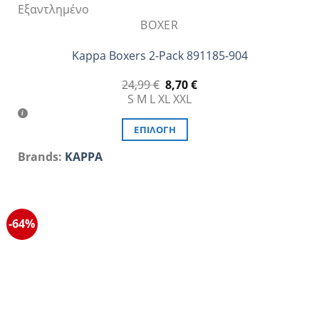
Εξαντλημένο
BOXER
Kappa Boxers 2-Pack 891185-904
Original
Η
24,99
€
8,70
€
price
τρέχουσα
S
M
L
XL
XXL
was:
τιμή
24,99 €.
είναι:
8,70 €.
ΕΠΙΛΟΓΉ
Αυτό
Brands:
KAPPA
το
προϊόν
έχει
πολλαπλές
-64%
παραλλαγές.
Οι
επιλογές
μπορούν
να