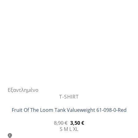
επιλογές
μπορούν
να
επιλεγούν
στη
σελίδα
του
προϊόντος
Εξαντλημένο
T-SHIRT
Fruit Of The Loom Tank Valueweight 61-098-0-Red
Original
Η
8,90
€
3,50
€
price
τρέχουσα
S
M
L
XL
was:
τιμή
8,90 €.
είναι: