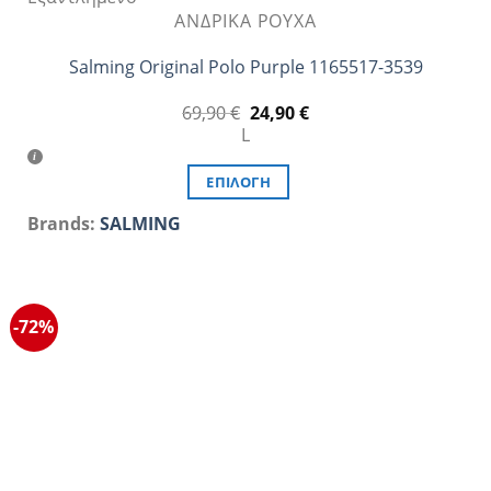
ΑΝΔΡΙΚΆ ΡΟΎΧΑ
Salming Original Polo Purple 1165517-3539
Original
Η
69,90
€
24,90
€
price
τρέχουσα
L
was:
τιμή
69,90 €.
είναι:
24,90 €.
ΕΠΙΛΟΓΉ
Αυτό
Brands:
SALMING
το
προϊόν
έχει
πολλαπλές
-72%
παραλλαγές.
Οι
επιλογές
μπορούν
να
επιλεγούν