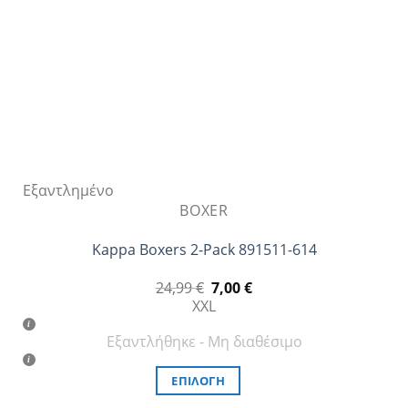
στη
σελίδα
του
προϊόντος
Εξαντλημένο
BOXER
Kappa Boxers 2-Pack 891511-614
Original
Η
24,99
€
7,00
€
price
τρέχουσα
XXL
was:
τιμή
24,99 €.
είναι:
Εξαντλήθηκε - Μη διαθέσιμο
7,00 €.
ΕΠΙΛΟΓΉ
Αυτό