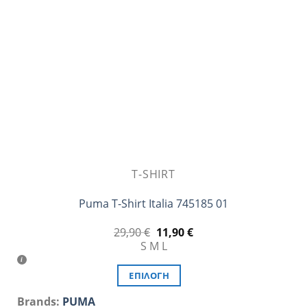
T-SHIRT
Puma T-Shirt Italia 745185 01
Original
Η
29,90
€
11,90
€
price
τρέχουσα
S
M
L
was:
τιμή
29,90 €.
είναι:
11,90 €.
ΕΠΙΛΟΓΉ
Αυτό
Brands:
PUMA