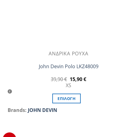
σελίδα
του
προϊόντος
ΑΝΔΡΙΚΆ ΡΟΎΧΑ
John Devin Polo LKZ48009
Original
Η
39,90
€
15,90
€
price
τρέχουσα
XS
was:
τιμή
39,90 €.
είναι:
15,90 €.
ΕΠΙΛΟΓΉ
Αυτό
Brands:
JOHN DEVIN
το
προϊόν
έχει