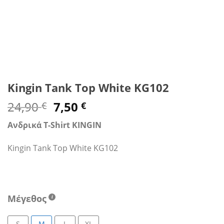
Kingin Tank Top White KG102
Original
Η
24,90
7,50
€
€
price
τρέχουσα
Ανδρικά T-Shirt KINGIN
was:
τιμή
24,90 €.
είναι:
Kingin Tank Top White KG102
7,50 €.
Μέγεθος
S
M
L
XL