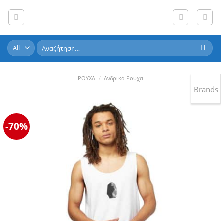
Skip
to
content
Αναζήτηση
για:
ΡΟΥΧΑ
/
Ανδρικά Ρούχα
Brands
-70%