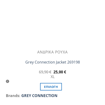
επιλεγούν
στη
σελίδα
του
προϊόντος
ΑΝΔΡΙΚΆ ΡΟΎΧΑ
Grey Connection Jacket 269198
Original
Η
69,90
€
25,00
€
price
τρέχουσα
XL
was:
τιμή
69,90 €.
είναι:
25,00 €.
ΕΠΙΛΟΓΉ
Αυτό
Brands:
GREY CONNECTION
το
προϊόν