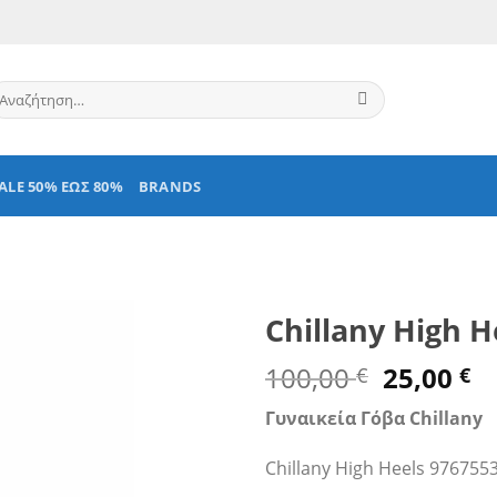
ναζήτηση
α:
ALE 50% ΕΩΣ 80%
BRANDS
Chillany High H
Original
Η
100,00
25,00
€
€
price
τ
Γυναικεία Γόβα Chillany
was:
τ
100,00 €
εί
Chillany High Heels 976755
25