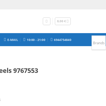
0,00
€
E-MAIL
10:00 - 21:00
6944754840
Brands
eels 9767553
ρέχουσα
ιμή
.
ναι:
3
,00 €.