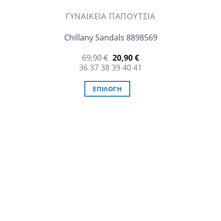
ΓΥΝΑΙΚΕΊΑ ΠΑΠΟΎΤΣΙΑ
Chillany Sandals 8898569
Original
Η
69,90
€
20,90
€
price
τρέχουσα
36
37
38
39
40
41
was:
τιμή
69,90 €.
είναι:
20,90 €.
ΕΠΙΛΟΓΉ
Αυτό
το
προϊόν
έχει
πολλαπλές
παραλλαγές.
Οι
επιλογές
μπορούν
να