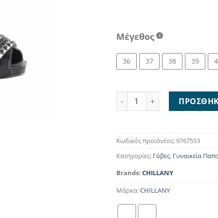
Μέγεθος
36
37
38
39
4
Chillany High Heels 9767553 
ΠΡΟΣΘΉΚ
Κωδικός προϊόντος:
9767553
Κατηγορίες:
Γόβες
,
Γυναικεία Παπ
Brands:
CHILLANY
Μάρκα:
CHILLANY