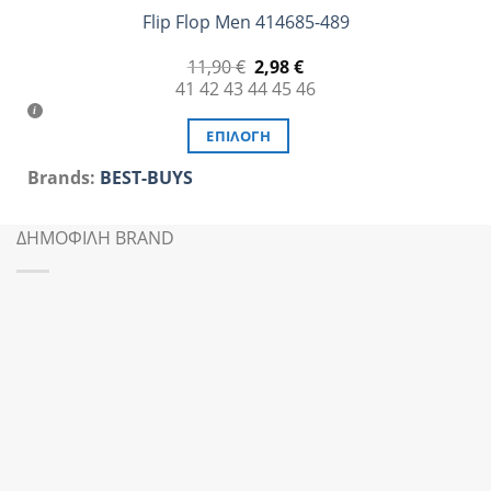
Flip Flop Men 414685-489
Original
Η
11,90
€
2,98
€
price
τρέχουσα
41
42
43
44
45
46
was:
τιμή
11,90 €.
είναι:
2,98 €.
ΕΠΙΛΟΓΉ
Αυτό
Brands:
BEST-BUYS
το
προϊόν
ΔΗΜΟΦΙΛΗ BRAND
έχει
πολλαπλές
παραλλαγές.
Οι
επιλογές
μπορούν
να
επιλεγούν
στη