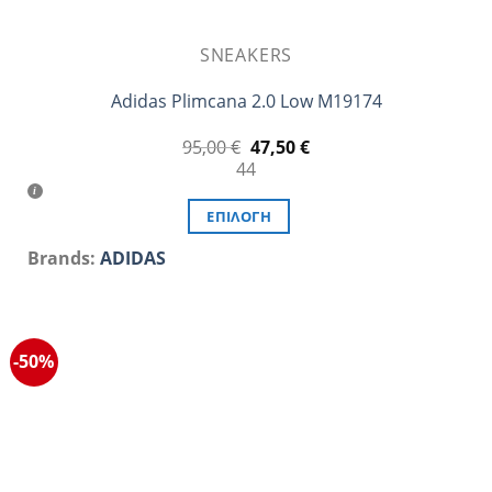
SNEAKERS
Adidas Plimcana 2.0 Low M19174
Original
Η
95,00
€
47,50
€
price
τρέχουσα
44
was:
τιμή
95,00 €.
είναι:
47,50 €.
ΕΠΙΛΟΓΉ
Αυτό
Brands:
ADIDAS
το
προϊόν
έχει
πολλαπλές
-50%
παραλλαγές.
Οι
επιλογές
μπορούν