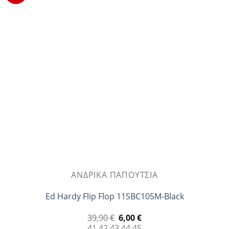
παραλλαγές.
Οι
επιλογές
μπορούν
να
επιλεγούν
στη
σελίδα
του
προϊόντος
ΑΝΔΡΙΚΆ ΠΑΠΟΎΤΣΙΑ
Ed Hardy Flip Flop 11SBC105M-Black
Original
Η
39,90
€
6,00
€
price
τρέχουσα
41
42
43
44
45