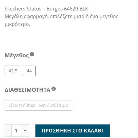
89,95 €.
είναι:
Skechers Status – Borges 64629-BLK
45,00 €.
Μεγάλη εφαρμογή, επιλέξετε μισό ή ένα μέγεθος
μικρότερο.
Μέγεθος
42.5
44
ΔΙΑΘΕΣΙΜΟΤΗΤΑ
Εξαντλήθηκε - Μη διαθέσιμο
Skechers Status - Borges 64629-BLK ποσότητα
ΠΡΟΣΘΉΚΗ ΣΤΟ ΚΑΛΆΘΙ