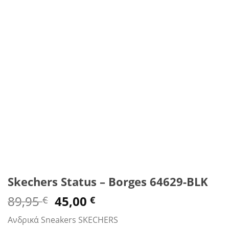
Skechers Status – Borges 64629-BLK
Original
Η
89,95
45,00
€
€
price
τρέχουσα
Ανδρικά Sneakers SKECHERS
was:
τιμή