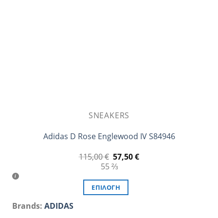
να
επιλεγούν
στη
σελίδα
του
προϊόντος
SNEAKERS
Adidas D Rose Englewood IV S84946
Original
Η
115,00
€
57,50
€
price
τρέχουσα
55 ⅔
was:
τιμή
115,00 €.
είναι:
57,50 €.
ΕΠΙΛΟΓΉ
Αυτό
Brands:
ADIDAS
το