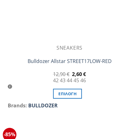
του
προϊόντος
SNEAKERS
Bulldozer Allstar STREET17LOW-RED
Original
Η
12,90
€
2,60
€
price
τρέχουσα
42
43
44
45
46
was:
τιμή
12,90 €.
είναι:
2,60 €.
ΕΠΙΛΟΓΉ
Αυτό
Brands:
BULLDOZER
το
προϊόν
έχει
πολλαπλές
-85%