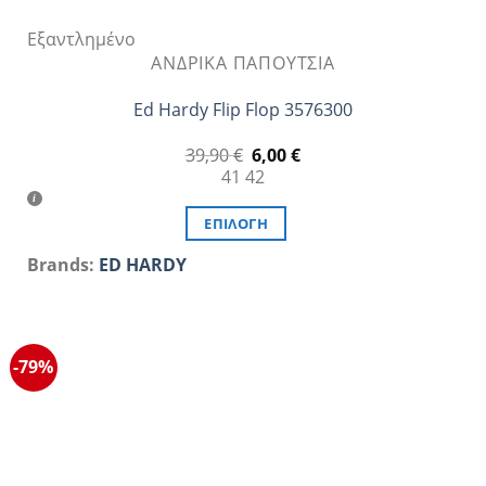
Εξαντλημένο
ΑΝΔΡΙΚΆ ΠΑΠΟΎΤΣΙΑ
Ed Hardy Flip Flop 3576300
Original
Η
39,90
€
6,00
€
price
τρέχουσα
41
42
was:
τιμή
39,90 €.
είναι:
6,00 €.
ΕΠΙΛΟΓΉ
Αυτό
Brands:
ED HARDY
το
προϊόν
έχει
πολλαπλές
-79%
παραλλαγές.
Οι
επιλογές
μπορούν