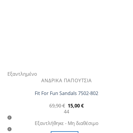
να
επιλεγούν
στη
σελίδα
του
προϊόντος
Εξαντλημένο
ΑΝΔΡΙΚΆ ΠΑΠΟΎΤΣΙΑ
Fit For Fun Sandals 7502-802
Original
Η
69,90
€
15,00
€
price
τρέχουσα
44
was:
τιμή
69,90 €.
είναι:
Εξαντλήθηκε - Μη διαθέσιμο
15,00 €.