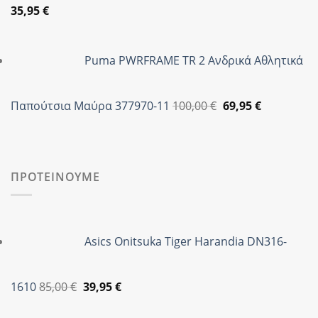
Original
Η
35,95
€
price
τρέχουσα
was:
τιμή
Puma PWRFRAME TR 2 Ανδρικά Αθλητικά
89,90 €.
είναι:
35,95 €.
Original
Η
Παπούτσια Μαύρα 377970-11
100,00
€
69,95
€
price
τρέχουσα
was:
τιμή
100,00 €.
είναι:
69,95 €.
ΠΡΟΤΕΙΝΟΥΜΕ
Asics Onitsuka Tiger Harandia DN316-
Original
Η
1610
85,00
€
39,95
€
price
τρέχουσα