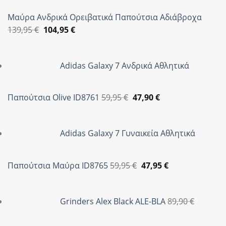
Μαύρα Ανδρικά Ορειβατικά Παπούτσια Αδιάβροχα
Original
Η
139,95
€
104,95
€
price
τρέχουσα
was:
τιμή
Adidas Galaxy 7 Ανδρικά Αθλητικά
139,95 €.
είναι:
104,95 €.
Original
Η
Παπούτσια Olive ID8761
59,95
€
47,90
€
price
τρέχουσα
was:
τιμή
Adidas Galaxy 7 Γυναικεία Αθλητικά
59,95 €.
είναι:
47,90 €.
Original
Η
Παπούτσια Μαύρα ID8765
59,95
€
47,95
€
price
τρέχουσα
was:
τιμή
Grinders Alex Black ALE-BLA
89,90
€
59,95 €.
είναι:
47,95 €.