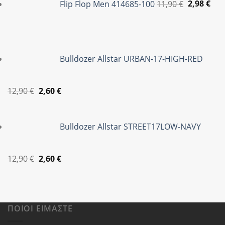
Flip Flop Men 414685-100
11,90
€
2,98
€
12,90 €.
είναι:
was:
τιμ
2,60 €.
11,90 €.
είνα
2,98
Bulldozer Allstar URBAN-17-HIGH-RED
Original
Η
12,90
€
2,60
€
price
τρέχουσα
was:
τιμή
Bulldozer Allstar STREET17LOW-NAVY
12,90 €.
είναι:
2,60 €.
Original
Η
12,90
€
2,60
€
price
τρέχουσα
was:
τιμή
12,90 €.
είναι:
2,60 €.
ΠΟΙΟΙ ΕΊΜΑΣΤΕ