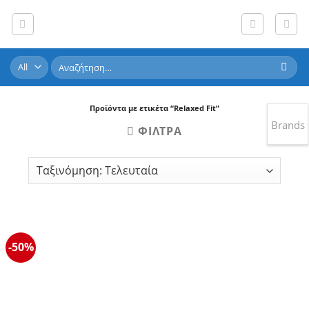
Skip
to
content
Αναζήτηση
για:
Προϊόντα με ετικέτα “Relaxed Fit”
Brands
ΦΊΛΤΡΑ
-50%