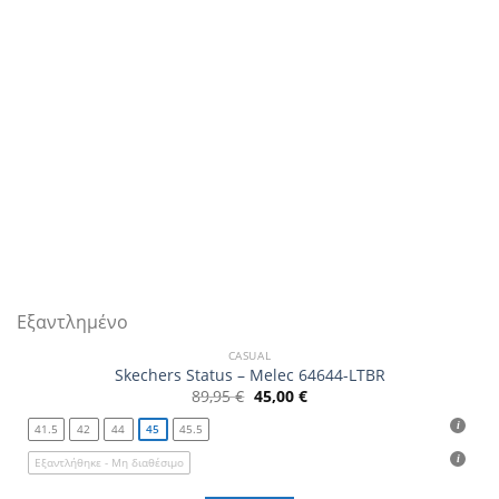
Εξαντλημένο
CASUAL
Skechers Status – Melec 64644-LTBR
Original
Η
89,95
€
45,00
€
price
τρέχουσα
was:
τιμή
41.5
42
44
45
45.5
89,95 €.
είναι:
45,00 €.
Εξαντλήθηκε - Μη διαθέσιμο