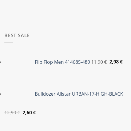
35,00 €.
120,00 €.
είναι
29,99
BEST SALE
Original
Η
price
τρέ
Flip Flop Men 414685-489
11,90
€
2,98
€
was:
τιμ
11,90 €.
είνα
2,98
Bulldozer Allstar URBAN-17-HIGH-BLACK
Original
Η
12,90
€
2,60
€
price
τρέχουσα
Original
Η
was:
τιμή
price
τρέ