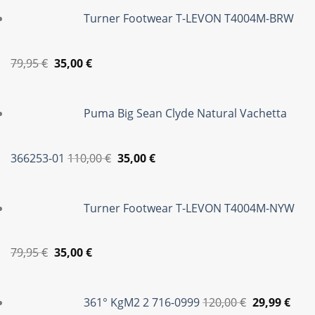
was:
τιμή
Turner Footwear T-LEVON T4004M-BRW
85,00 €.
είναι:
39,95 €.
Original
Η
79,95
€
35,00
€
price
τρέχουσα
was:
τιμή
Puma Big Sean Clyde Natural Vachetta
79,95 €.
είναι:
35,00 €.
Original
Η
366253-01
110,00
€
35,00
€
price
τρέχουσα
was:
τιμή
Turner Footwear T-LEVON T4004M-NYW
110,00 €.
είναι:
35,00 €.
Original
Η
79,95
€
35,00
€
price
τρέχουσα
Original
Η
was:
τιμή
price
τρέ
361° KgM2 2 716-0999
120,00
€
29,99
€
79,95 €.
είναι:
was:
τιμή