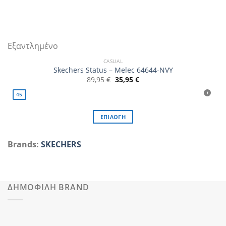
Εξαντλημένο
CASUAL
Skechers Status – Melec 64644-NVY
Original
Η
89,95
€
35,95
€
price
τρέχουσα
was:
τιμή
45
89,95 €.
είναι:
35,95 €.
ΕΠΙΛΟΓΉ
Αυτό
το
Brands:
SKECHERS
προϊόν
έχει
πολλαπλές
παραλλαγές.
ΔΗΜΟΦΙΛΗ BRAND
Οι
επιλογές
μπορούν
να