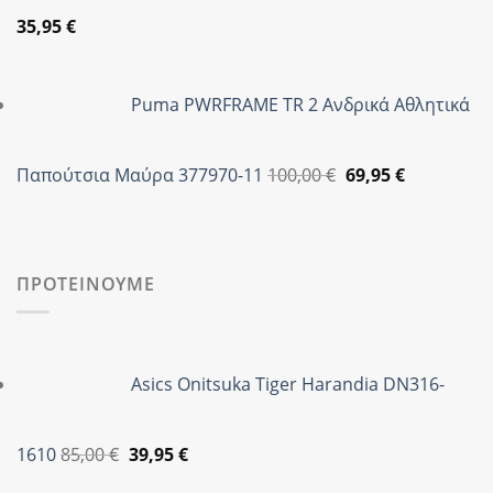
Original
Η
35,95
€
price
τρέχουσα
was:
τιμή
Puma PWRFRAME TR 2 Ανδρικά Αθλητικά
89,90 €.
είναι:
35,95 €.
Original
Η
Παπούτσια Μαύρα 377970-11
100,00
€
69,95
€
price
τρέχουσα
was:
τιμή
100,00 €.
είναι:
69,95 €.
ΠΡΟΤΕΙΝΟΥΜΕ
Asics Onitsuka Tiger Harandia DN316-
Original
Η
1610
85,00
€
39,95
€
price
τρέχουσα