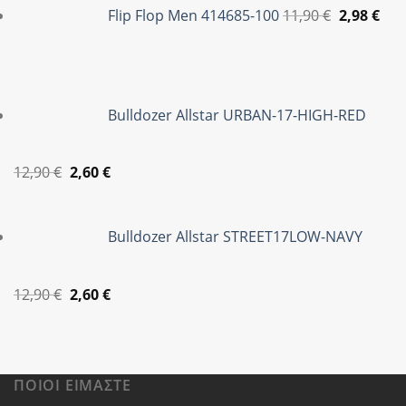
price
τρέ
Flip Flop Men 414685-100
11,90
€
2,98
€
12,90 €.
είναι:
was:
τιμ
2,60 €.
11,90 €.
είνα
2,98
Bulldozer Allstar URBAN-17-HIGH-RED
Original
Η
12,90
€
2,60
€
price
τρέχουσα
was:
τιμή
Bulldozer Allstar STREET17LOW-NAVY
12,90 €.
είναι:
2,60 €.
Original
Η
12,90
€
2,60
€
price
τρέχουσα
was:
τιμή
12,90 €.
είναι:
2,60 €.
ΠΟΙΟΙ ΕΊΜΑΣΤΕ