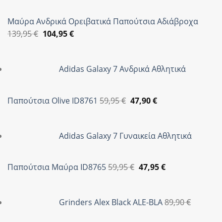
Μαύρα Ανδρικά Ορειβατικά Παπούτσια Αδιάβροχα
Original
Η
139,95
€
104,95
€
price
τρέχουσα
was:
τιμή
Adidas Galaxy 7 Ανδρικά Αθλητικά
139,95 €.
είναι:
104,95 €.
Original
Η
Παπούτσια Olive ID8761
59,95
€
47,90
€
price
τρέχουσα
was:
τιμή
Adidas Galaxy 7 Γυναικεία Αθλητικά
59,95 €.
είναι:
47,90 €.
Original
Η
Παπούτσια Μαύρα ID8765
59,95
€
47,95
€
price
τρέχουσα
was:
τιμή
Grinders Alex Black ALE-BLA
89,90
€
59,95 €.
είναι:
47,95 €.