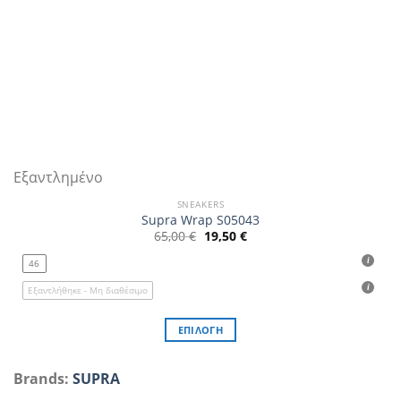
Εξαντλημένο
SNEAKERS
Supra Wrap S05043
Original
Η
65,00
€
19,50
€
price
τρέχουσα
was:
τιμή
46
65,00 €.
είναι:
19,50 €.
Εξαντλήθηκε - Μη διαθέσιμο
ΕΠΙΛΟΓΉ
Αυτό
το
Brands:
SUPRA
προϊόν