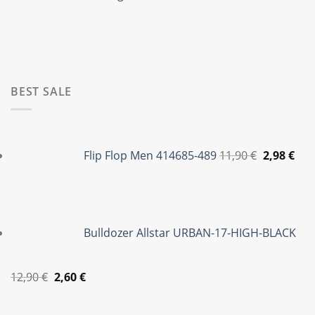
was:
τιμή
35,00 €.
120,00 €.
είναι
29,99
BEST SALE
Original
Η
price
τρέ
Flip Flop Men 414685-489
11,90
€
2,98
€
was:
τιμ
11,90 €.
είνα
2,98
Bulldozer Allstar URBAN-17-HIGH-BLACK
Original
Η
12,90
€
2,60
€
price
τρέχουσα
Original
Η
was:
τιμή