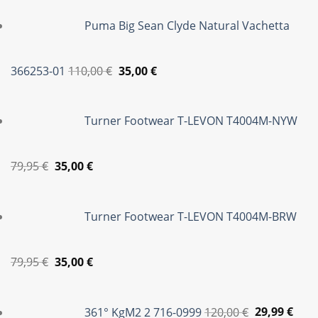
was:
τιμή
Puma Big Sean Clyde Natural Vachetta
85,00 €.
είναι:
39,95 €.
Original
Η
366253-01
110,00
€
35,00
€
price
τρέχουσα
was:
τιμή
Turner Footwear T-LEVON T4004M-NYW
110,00 €.
είναι:
35,00 €.
Original
Η
79,95
€
35,00
€
price
τρέχουσα
was:
τιμή
Turner Footwear T-LEVON T4004M-BRW
79,95 €.
είναι:
35,00 €.
Original
Η
79,95
€
35,00
€
price
τρέχουσα
Original
Η
was:
τιμή
price
τρέ
361° KgM2 2 716-0999
120,00
€
29,99
€
79,95 €.
είναι: