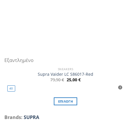
Εξαντλημένο
SNEAKERS
Supra Vaider LC S86017-Red
Original
Η
79,90
€
25,00
€
price
τρέχουσα
was:
τιμή
40
79,90 €.
είναι:
25,00 €.
ΕΠΙΛΟΓΉ
Αυτό
το
Brands:
SUPRA
προϊόν
έχει