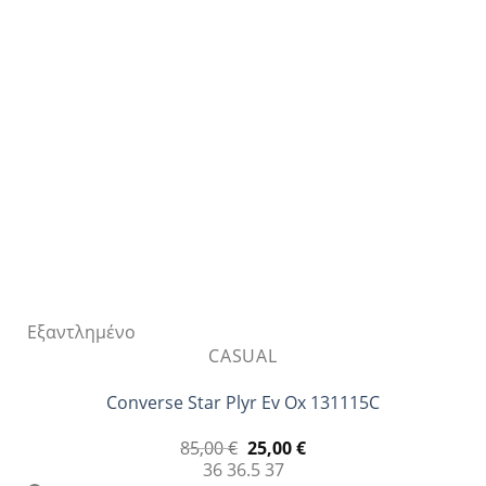
επιλογές
μπορούν
να
επιλεγούν
στη
σελίδα
του
προϊόντος
Εξαντλημένο
CASUAL
Converse Star Plyr Ev Ox 131115C
Original
Η
85,00
€
25,00
€
price
τρέχουσα
36
36.5
37
was:
τιμή