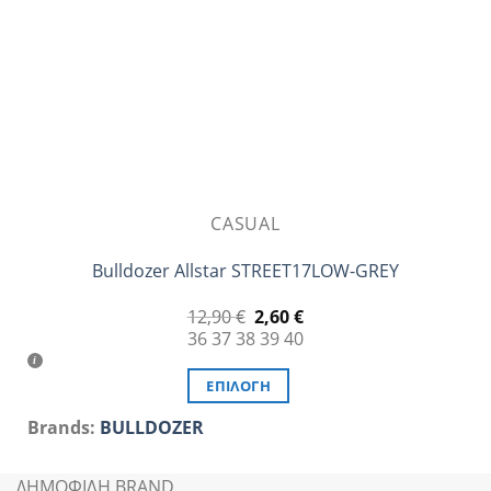
στη
σελίδα
του
προϊόντος
CASUAL
Bulldozer Allstar STREET17LOW-GREY
Original
Η
12,90
€
2,60
€
price
τρέχουσα
36
37
38
39
40
was:
τιμή
12,90 €.
είναι:
2,60 €.
ΕΠΙΛΟΓΉ
Αυτό
Brands:
BULLDOZER
το
προϊόν
ΔΗΜΟΦΙΛΗ BRAND