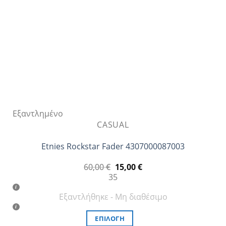
επιλεγούν
στη
σελίδα
του
προϊόντος
Εξαντλημένο
CASUAL
Etnies Rockstar Fader 4307000087003
Original
Η
60,00
€
15,00
€
price
τρέχουσα
35
was:
τιμή
60,00 €.
είναι:
Εξαντλήθηκε - Μη διαθέσιμο
15,00 €.
ΕΠΙΛΟΓΉ