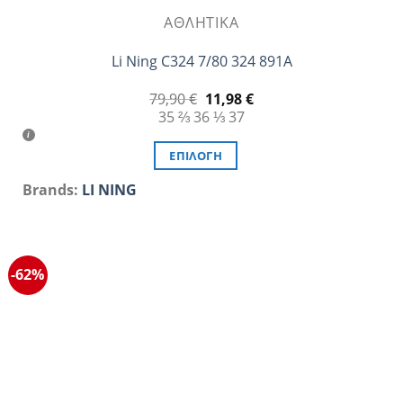
ΑΘΛΗΤΙΚΆ
Li Ning C324 7/80 324 891A
Original
Η
79,90
€
11,98
€
price
τρέχουσα
35 ⅔
36 ⅓
37
was:
τιμή
79,90 €.
είναι:
11,98 €.
ΕΠΙΛΟΓΉ
Αυτό
Brands:
LI NING
το
προϊόν
έχει
πολλαπλές
-62%
παραλλαγές.
Οι
επιλογές
μπορούν
να