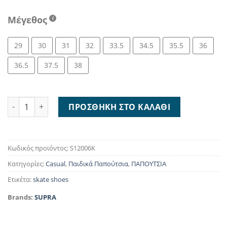
Μέγεθος
29
30
31
32
33.5
34.5
35.5
36
36.5
37.5
38
Supra Westway Kids S12006K ποσότητα
ΠΡΟΣΘΉΚΗ ΣΤΟ ΚΑΛΆΘΙ
Κωδικός προϊόντος:
S12006K
Κατηγορίες:
Casual
,
Παιδικά Παπούτσια
,
ΠΑΠΟΥΤΣΙΑ
Ετικέτα:
skate shoes
Brands:
SUPRA