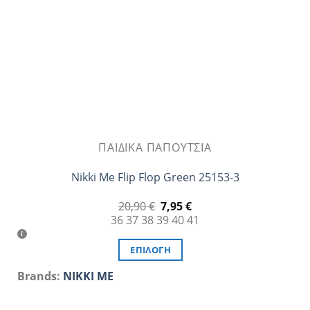
επιλεγούν
στη
σελίδα
του
προϊόντος
ΠΑΙΔΙΚΆ ΠΑΠΟΎΤΣΙΑ
Nikki Me Flip Flop Green 25153-3
Original
Η
20,90
€
7,95
€
price
τρέχουσα
36
37
38
39
40
41
was:
τιμή
20,90 €.
είναι:
7,95 €.
ΕΠΙΛΟΓΉ
Αυτό
Brands:
NIKKI ME
το
προϊόν