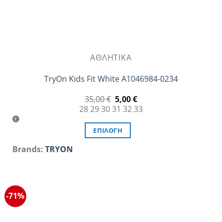
ΑΘΛΗΤΙΚΆ
TryOn Kids Fit White A1046984-0234
Original
Η
35,00
€
5,00
€
price
τρέχουσα
28
29
30
31
32
33
was:
τιμή
35,00 €.
είναι:
5,00 €.
ΕΠΙΛΟΓΉ
Αυτό
Brands:
TRYON
το
προϊόν
έχει
πολλαπλές
-71%
παραλλαγές.
Οι