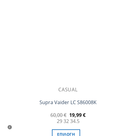
επιλογές
μπορούν
να
επιλεγούν
στη
σελίδα
του
προϊόντος
CASUAL
Supra Vaider LC S86008K
Original
Η
60,00
€
19,99
€
price
τρέχουσα
29
32
34.5
was:
τιμή
60,00 €.
είναι:
19,99 €.
ΕΠΙΛΟΓΉ