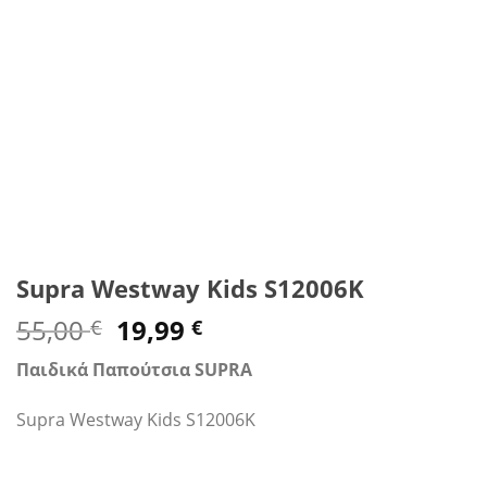
Supra Westway Kids S12006K
Original
Η
55,00
19,99
€
€
price
τρέχουσα
Παιδικά Παπούτσια SUPRA
was:
τιμή
55,00 €.
είναι:
Supra Westway Kids S12006K
19,99 €.