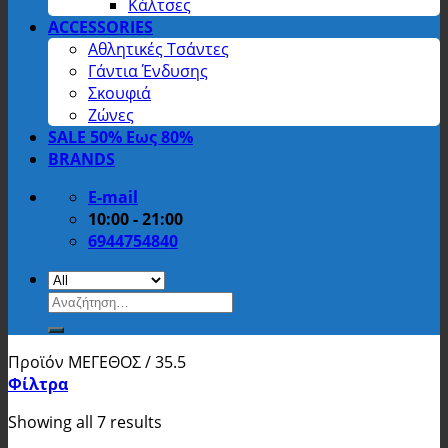
Κάλτσες
ACCESSORIES
Αθλητικές Τσάντες
Γάντια Ένδυσης
Σκουφιά
Ζώνες
SALE 50% Εως 80%
BRANDS
E-mail
10:00 - 21:00
6944754840
Αναζήτηση
για:
Προϊόν ΜΕΓΕΘΟΣ
/
35.5
Φίλτρα
Showing all 7 results