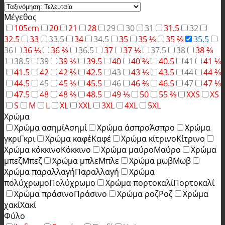
Μέγεθος
105cm
20
21
28
29
30
31
31.5
32
32.5
33
33.5
34
34.5
35
35 ⅓
35 ⅔
35.5
36
36 ⅓
36 ⅔
36.5
37
37 ⅓
37.5
38
38 ⅔
38.5
39
39 ⅓
39.5
40
40 ⅔
40.5
41
41 ⅓
41.5
42
42 ⅔
42.5
43
43 ⅓
43.5
44
44 ⅔
44.5
45
45 ⅓
45.5
46
46 ⅔
46.5
47
47 ⅓
47.5
48
48 ⅔
48.5
49 ⅓
50
55 ⅔
XXS
XS
S
M
L
XL
XXL
3XL
4XL
5XL
Χρώμα
Χρώμα ασημί
Ασημί
Χρώμα άσπρο
Άσπρο
Χρώμα
γκρι
Γκρι
Χρώμα καφέ
Καφέ
Χρώμα κίτρινο
Κίτρινο
Χρώμα κόκκινο
Κόκκινο
Χρώμα μαύρο
Μαύρο
Χρώμα
μπεζ
Μπεζ
Χρώμα μπλε
Μπλε
Χρώμα μωβ
Μωβ
Χρώμα παραλλαγή
Παραλλαγή
Χρώμα
πολύχρωμο
Πολύχρωμο
Χρώμα πορτοκαλί
Πορτοκαλί
Χρώμα πράσινο
Πράσινο
Χρώμα ροζ
Ροζ
Χρώμα
χακί
Χακί
Φύλο