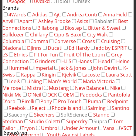
Άνδρας
Γυναίκα
Παιδί
Unisex
Brands
4Wards
Adidas
AjC
Andrea Conti
Anna Field
Anvil
Apart
Ashley Brooke
Asics
Babolat
Best
Connections
Billabong
Biostep
Bitter & Sweet
Bulldozer
Chillany
Cipo & Baxx
City Walk
Columbia
Comma
Converse
Cross
Cruising
Diadora
Djinns
Ducati
Ed Hardy
edc by ESPRIT
eS
Etnies
Fit For Fun
Fruit Of The Loom
Grey
Connection
Grinders
H.I.S
Hanes
Head
Heine
Hummel
Imperial
Jack & Jones
John Devin
K-
Swiss
Kappa
Kingin
Kjelvik
Lacoste
Laura Scott
Lee®
Li Ning
Man's World
Maria Victoria
Melrose
Mistral
Mustang
New Balance
Nike
Nikki Me
O'Neil
OCK
OEM
Paddocks
Pantofola
D'oro
Pirelli
Pony
Pro Touch
Puma
Redpoint
Reebok
Reject
Rhode Island
Salming
Santino
Saucony
Skechers
SoftScience
Stanno
Stedman
Studio Coletti
Superdry
Supra
Tom
Tailor
Tryon
Umbro
Under Armour
Vans
VSCT
Ιδανικό για
Weatherproof
Youth Against Labels