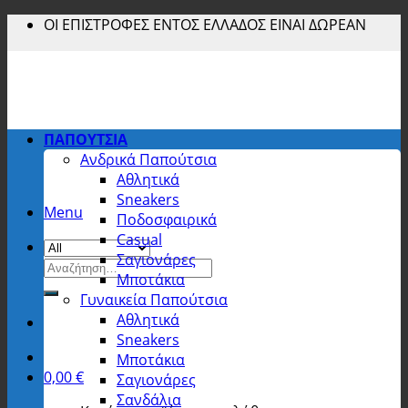
Skip
ΟΙ ΕΠΙΣΤΡΟΦΕΣ ΕΝΤΟΣ ΕΛΛΑΔΟΣ ΕΙΝΑΙ ΔΩΡΕΑΝ
to
content
ΠΑΠΟΥΤΣΙΑ
Ανδρικά Παπούτσια
Αθλητικά
Sneakers
Menu
Ποδοσφαιρικά
Casual
Σαγιονάρες
Αναζήτηση
Μποτάκια
για:
Γυναικεία Παπούτσια
Αθλητικά
Sneakers
Μποτάκια
0,00
€
Σαγιονάρες
Σανδάλια