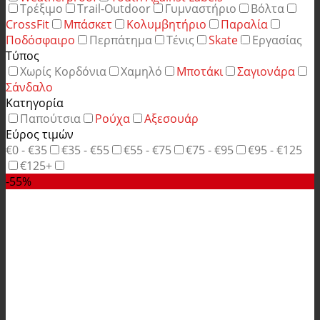
Τρέξιμο
Trail-Outdoor
Γυμναστήριο
Βόλτα
CrossFit
Μπάσκετ
Κολυμβητήριο
Παραλία
Ποδόσφαιρο
Περπάτημα
Τένις
Skate
Εργασίας
Τύπος
Χωρίς Κορδόνια
Χαμηλό
Μποτάκι
Σαγιονάρα
Σάνδαλο
Κατηγορία
Παπούτσια
Ρούχα
Αξεσουάρ
Εύρος τιμών
€0 - €35
€35 - €55
€55 - €75
€75 - €95
€95 - €125
€125+
-55%