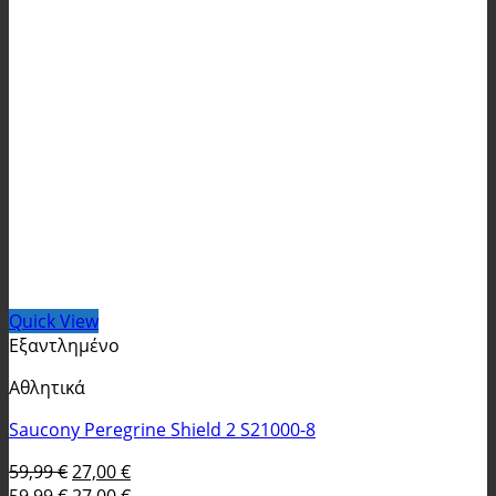
Quick View
Εξαντλημένο
Αθλητικά
Saucony Peregrine Shield 2 S21000-8
Original
Η
59,99
€
27,00
€
price
Original
τρέχουσα
Η