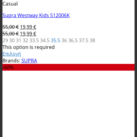
Casual
Supra Westway Kids S12006K
Original
Η
55,00
€
19,99
€
price
Original
τρέχουσα
Η
55,00
€
19,99
€
was:
price
τιμή
τρέχουσα
29
30
31
32
33.5
34.5
35.5
36
36.5
37.5
38
55,00 €.
was:
είναι:
τιμή
This option is required
55,00 €.
19,99 €.
είναι:
Επιλογή
Αυτό
19,99 €.
Brands:
SUPRA
το
-60%
προϊόν
έχει
πολλαπλές
παραλλαγές.
Οι
επιλογές
μπορούν
να
επιλεγούν
στη