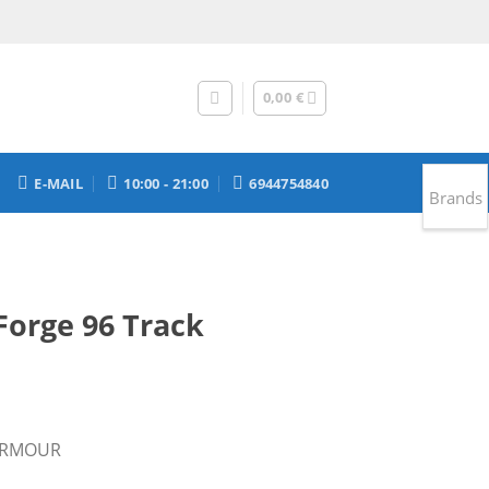
0,00
€
E-MAIL
10:00 - 21:00
6944754840
Brands
orge 96 Track
ρέχουσα
 ARMOUR
ιμή
.
ναι: