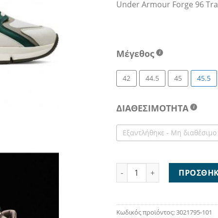
Under Armour Forge 96 Tra
59
Μέγεθος
42
44.5
45
45.5
ΔΙΑΘΕΣΙΜΟΤΗΤΑ
Εξαντλήθηκε - Μη διαθέσιμο
Under Armour Forge 96 Track
ΠΡΟΣΘΉΚ
Κωδικός προϊόντος:
3021795-101