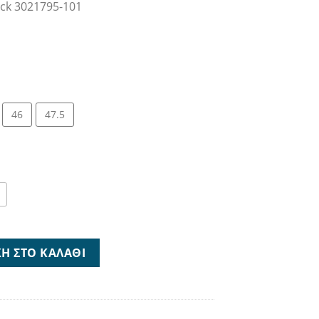
ck 3021795-101
,95 €.
46
47.5
 3021795-101 ποσότητα
Η ΣΤΟ ΚΑΛΆΘΙ