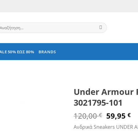
ναζήτηση
α:
ALE 50% ΕΩΣ 80%
BRANDS
Under Armour F
3021795-101
Original
Η
120,00
59,95
€
€
price
τ
Ανδρικά Sneakers UNDER
was:
τ
120,00 €
εί