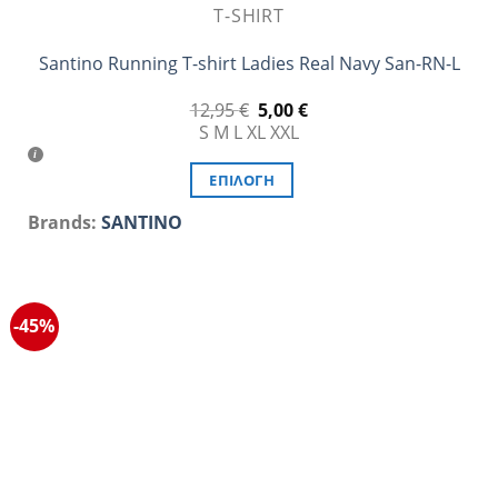
T-SHIRT
Santino Running T-shirt Ladies Real Navy San-RN-L
Original
Η
12,95
€
5,00
€
price
τρέχουσα
S
M
L
XL
XXL
was:
τιμή
12,95 €.
είναι:
5,00 €.
ΕΠΙΛΟΓΉ
Αυτό
Brands:
SANTINO
το
προϊόν
έχει
πολλαπλές
-45%
παραλλαγές.
Οι
επιλογές
μπορούν
να
επιλεγούν