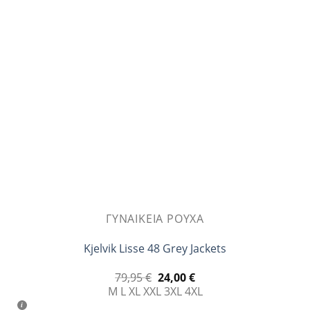
Οι
επιλογές
μπορούν
να
επιλεγούν
στη
σελίδα
του
προϊόντος
ΓΥΝΑΙΚΕΊΑ ΡΟΎΧΑ
Kjelvik Lisse 48 Grey Jackets
Original
Η
79,95
€
24,00
€
price
τρέχουσα
M
L
XL
XXL
3XL
4XL
was:
τιμή