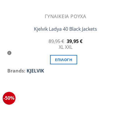
ΓΥΝΑΙΚΕΊΑ ΡΟΎΧΑ
Kjelvik Ladya 40 Black Jackets
Original
Η
89,95
€
39,95
€
price
τρέχουσα
XL
XXL
was:
τιμή
89,95 €.
είναι:
39,95 €.
ΕΠΙΛΟΓΉ
Αυτό
Brands:
KJELVIK
το
προϊόν
έχει
πολλαπλές
-50%
παραλλαγές.
Οι
επιλογές
μπορούν