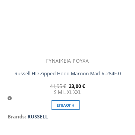
στη
σελίδα
του
προϊόντος
ΓΥΝΑΙΚΕΊΑ ΡΟΎΧΑ
Russell HD Zipped Hood Maroon Marl R-284F-0
Original
Η
41,95
€
23,00
€
price
τρέχουσα
S
M
L
XL
XXL
was:
τιμή
41,95 €.
είναι:
23,00 €.
ΕΠΙΛΟΓΉ
Αυτό
Brands:
RUSSELL
το
προϊόν