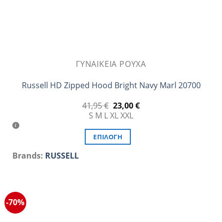
προϊόντος
ΓΥΝΑΙΚΕΊΑ ΡΟΎΧΑ
Russell HD Zipped Hood Bright Navy Marl 20700
Original
Η
41,95
€
23,00
€
price
τρέχουσα
S
M
L
XL
XXL
was:
τιμή
41,95 €.
είναι:
23,00 €.
ΕΠΙΛΟΓΉ
Αυτό
Brands:
RUSSELL
το
προϊόν
έχει
πολλαπλές
-70%
παραλλαγές.