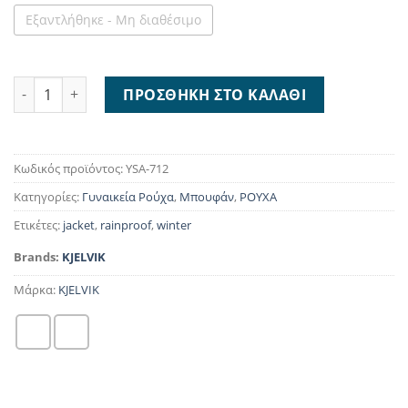
Εξαντλήθηκε - Μη διαθέσιμο
Kjelvik Ysa Burgundy Jackets ποσότητα
ΠΡΟΣΘΉΚΗ ΣΤΟ ΚΑΛΆΘΙ
Κωδικός προϊόντος:
YSA-712
Κατηγορίες:
Γυναικεία Ρούχα
,
Μπουφάν
,
ΡΟΥΧΑ
Ετικέτες:
jacket
,
rainproof
,
winter
Brands:
KJELVIK
Μάρκα:
KJELVIK