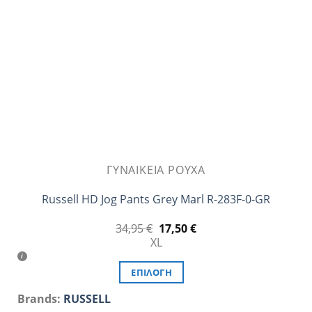
να
επιλεγούν
στη
σελίδα
του
προϊόντος
ΓΥΝΑΙΚΕΊΑ ΡΟΎΧΑ
Russell HD Jog Pants Grey Marl R-283F-0-GR
Original
Η
34,95
€
17,50
€
price
τρέχουσα
XL
was:
τιμή
34,95 €.
είναι:
17,50 €.
ΕΠΙΛΟΓΉ
Αυτό
Brands:
RUSSELL
το