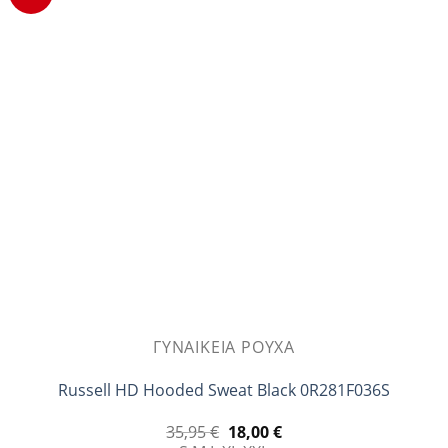
ΓΥΝΑΙΚΕΊΑ ΡΟΎΧΑ
Russell HD Hooded Sweat Black 0R281F036S
Original
Η
35,95
€
18,00
€
price
τρέχουσα