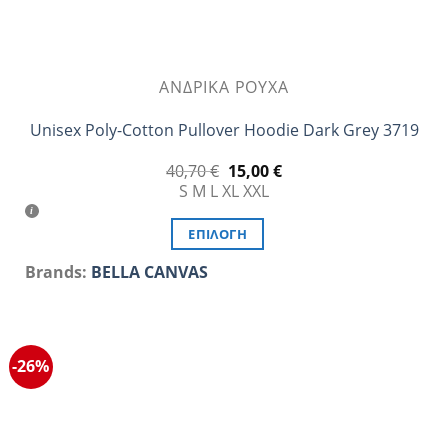
ΑΝΔΡΙΚΆ ΡΟΎΧΑ
Unisex Poly-Cotton Pullover Hoodie Dark Grey 3719
Original
Η
40,70
€
15,00
€
price
τρέχουσα
S
M
L
XL
XXL
was:
τιμή
40,70 €.
είναι:
15,00 €.
ΕΠΙΛΟΓΉ
Αυτό
Brands:
BELLA CANVAS
το
προϊόν
έχει
πολλαπλές
-26%
παραλλαγές.
Οι
επιλογές