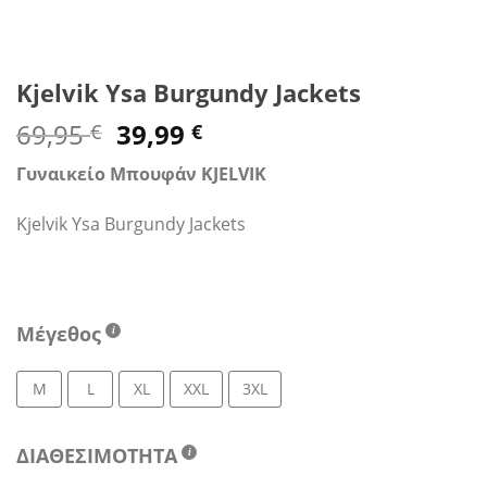
Kjelvik Ysa Burgundy Jackets
Original
Η
69,95
39,99
€
€
price
τρέχουσα
Γυναικείο Μπουφάν KJELVIK
was:
τιμή
69,95 €.
είναι:
Kjelvik Ysa Burgundy Jackets
39,99 €.
Μέγεθος
M
L
XL
XXL
3XL
ΔΙΑΘΕΣΙΜΟΤΗΤΑ