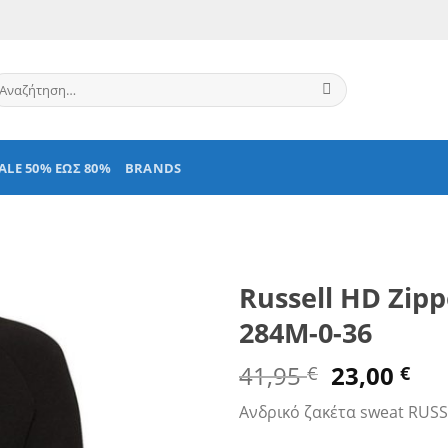
ναζήτηση
α:
ALE 50% ΕΩΣ 80%
BRANDS
Russell HD Zip
284M-0-36
Original
Η
41,95
23,00
€
€
price
τρ
Ανδρικό ζακέτα sweat RUS
was:
τι
41,95 €.
είν