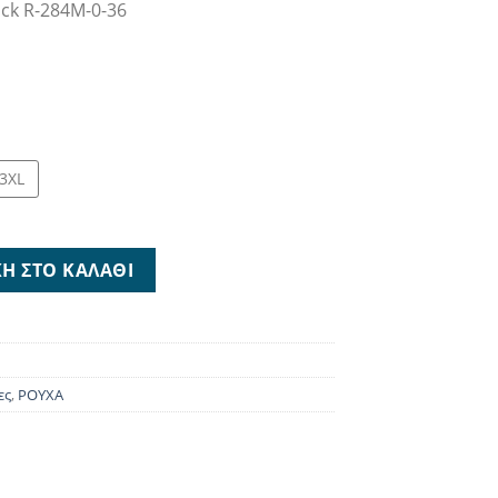
ack R-284M-0-36
00 €.
3XL
k R-284M-0-36 ποσότητα
Η ΣΤΟ ΚΑΛΆΘΙ
ες
,
ΡΟΥΧΑ