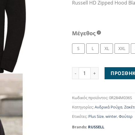
Russell HD Zipped Hood Bl
23,
Μέγεθος
S
L
XL
XXL
Russell HD Zipped Hood Blac
ΠΡΟΣΘΉΚ
Κωδικός προϊόντος:
0R284M036S
Κατηγορίες:
Ανδρικά Ρούχα
,
Ζακέτ
Ετικέτες:
Plus Size
,
winter
,
Φούτερ
Brands:
RUSSELL