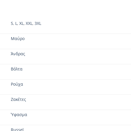
S
,
L
,
XL
,
XXL
,
3XL
Μαύρο
Άνδρας
Βόλτα
Ρούχα
Ζακέτες
Ύφασμα
Russel