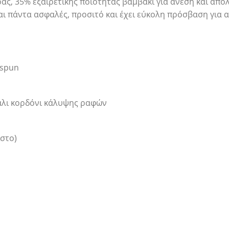
, 35% εξαιρετικής ποιότητας βαμβάκι για άνεση και απόλ
ι πάντα ασφαλές, προσιτό και έχει εύκολη πρόσβαση για α
-spun
άλι κορδόνι κάλυψης ραφών
ιστο)