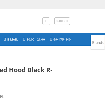
0,00
€
E-MAIL
10:00 - 21:00
6944754840
Brands
ped Hood Black R-
έχουσα
SEL
μή
αι: