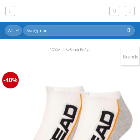
Skip
to
content
Αναζήτηση
για:
ΡΟΥΧΑ
/
Ανδρικά Ρούχα
Brands
-40%