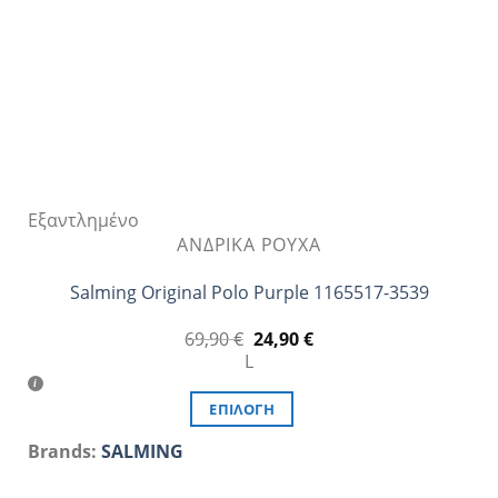
στη
σελίδα
του
προϊόντος
Εξαντλημένο
ΑΝΔΡΙΚΆ ΡΟΎΧΑ
Salming Original Polo Purple 1165517-3539
Original
Η
69,90
€
24,90
€
price
τρέχουσα
L
was:
τιμή
69,90 €.
είναι:
24,90 €.
ΕΠΙΛΟΓΉ
Αυτό
Brands:
SALMING
το
προϊόν