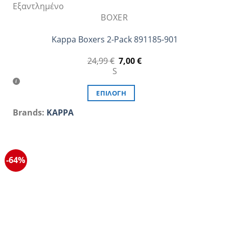
Εξαντλημένο
BOXER
Kappa Boxers 2-Pack 891185-901
Original
Η
24,99
€
7,00
€
price
τρέχουσα
S
was:
τιμή
24,99 €.
είναι:
7,00 €.
ΕΠΙΛΟΓΉ
Αυτό
Brands:
KAPPA
το
προϊόν
έχει
πολλαπλές
-64%
παραλλαγές.
Οι
επιλογές
μπορούν
να