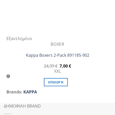
του
προϊόντος
Εξαντλημένο
BOXER
Kappa Boxers 2-Pack 891185-902
Original
Η
24,99
€
7,00
€
price
τρέχουσα
XXL
was:
τιμή
24,99 €.
είναι:
7,00 €.
ΕΠΙΛΟΓΉ
Αυτό
Brands:
KAPPA
το
προϊόν
ΔΗΜΟΦΙΛΗ BRAND
έχει
πολλαπλές