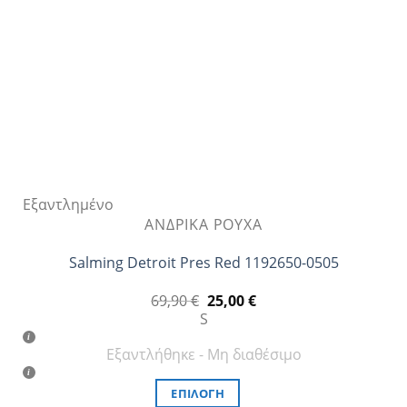
επιλεγούν
στη
σελίδα
του
προϊόντος
Εξαντλημένο
ΑΝΔΡΙΚΆ ΡΟΎΧΑ
Salming Detroit Pres Red 1192650-0505
Original
Η
69,90
€
25,00
€
price
τρέχουσα
S
was:
τιμή
69,90 €.
είναι:
Εξαντλήθηκε - Μη διαθέσιμο
25,00 €.
ΕΠΙΛΟΓΉ