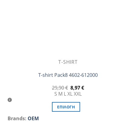
στη
σελίδα
του
προϊόντος
T-SHIRT
T-shirt Pack8 4602-612000
Original
Η
29,90
€
8,97
€
price
τρέχουσα
S
M
L
XL
XXL
was:
τιμή
29,90 €.
είναι:
8,97 €.
ΕΠΙΛΟΓΉ
Αυτό
Brands:
OEM
το
προϊόν