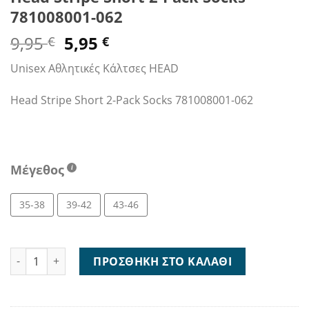
781008001-062
Original
Η
9,95
5,95
€
€
price
τρέχουσα
Unisex Αθλητικές Κάλτσες HEAD
was:
τιμή
9,95 €.
είναι:
Head Stripe Short 2-Pack Socks 781008001-062
5,95 €.
Μέγεθος
35-38
39-42
43-46
Head Stripe Short 2-Pack Socks 781008001-062 ποσότητα
ΠΡΟΣΘΉΚΗ ΣΤΟ ΚΑΛΆΘΙ