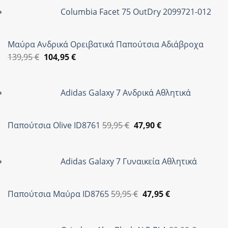
Columbia Facet 75 OutDry 2099721-012
Μαύρα Ανδρικά Ορειβατικά Παπούτσια Αδιάβροχα
Original
Η
139,95
€
104,95
€
price
τρέχουσα
was:
τιμή
Adidas Galaxy 7 Ανδρικά Αθλητικά
139,95 €.
είναι:
104,95 €.
Original
Η
Παπούτσια Olive ID8761
59,95
€
47,90
€
price
τρέχουσα
was:
τιμή
Adidas Galaxy 7 Γυναικεία Αθλητικά
59,95 €.
είναι:
47,90 €.
Original
Η
Παπούτσια Μαύρα ID8765
59,95
€
47,95
€
price
τρέχουσα
was:
τιμή