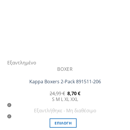
επιλεγούν
στη
σελίδα
του
προϊόντος
Εξαντλημένο
BOXER
Kappa Boxers 2-Pack 891511-206
Original
Η
24,99
€
8,70
€
price
τρέχουσα
S
M
L
XL
XXL
was:
τιμή
24,99 €.
είναι:
Εξαντλήθηκε - Μη διαθέσιμο
8,70 €.
ΕΠΙΛΟΓΉ