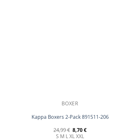
BOXER
Kappa Boxers 2-Pack 891511-206
Original
Η
24,99
€
8,70
€
price
τρέχουσα
S
M
L
XL
XXL
was:
τιμή