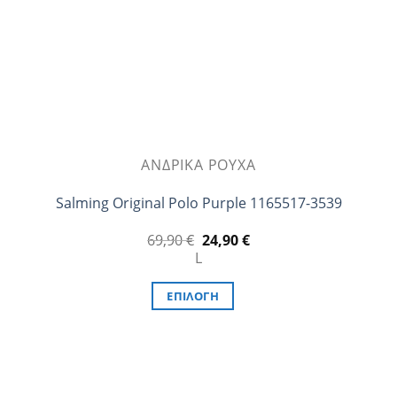
ΑΝΔΡΙΚΆ ΡΟΎΧΑ
Salming Original Polo Purple 1165517-3539
Original
Η
69,90
€
24,90
€
price
τρέχουσα
L
was:
τιμή
69,90 €.
είναι:
24,90 €.
ΕΠΙΛΟΓΉ
Αυτό
το
προϊόν
έχει