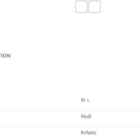
TION
M
,
L
Μωβ
Άνδρας