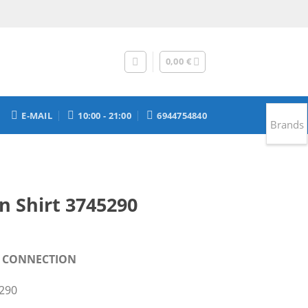
0,00
€
E-MAIL
10:00 - 21:00
6944754840
Brands
n Shirt 3745290
έχουσα
Y CONNECTION
μή
αι:
5290
00 €.