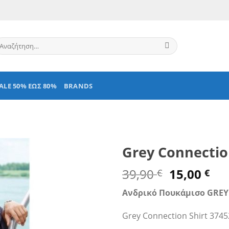
ναζήτηση
α:
ALE 50% ΕΩΣ 80%
BRANDS
Grey Connectio
Original
Η
39,90
15,00
€
€
price
τρ
Ανδρικό Πουκάμισο GRE
was:
τι
39,90 €.
είν
Grey Connection Shirt 374
15,