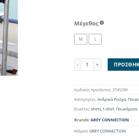
Μέγεθος
M
L
Grey Connection Shirt 37452
ΠΡΟΣΘΉΚ
Κωδικός προϊόντος:
3745290
Κατηγορίες:
Ανδρικά Ρούχα
,
Πουκ
Ετικέτες:
shirts
,
t-shirt
,
Πουκάμισα
Brands:
GREY CONNECTION
Μάρκα:
GREY CONNECTION