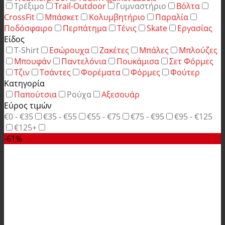
Τρέξιμο
Trail-Outdoor
Γυμναστήριο
Βόλτα
CrossFit
Μπάσκετ
Κολυμβητήριο
Παραλία
Ποδόσφαιρο
Περπάτημα
Τένις
Skate
Εργασίας
Είδος
T-Shirt
Εσώρουχα
Ζακέτες
Μπάλες
Μπλούζες
Μπουφάν
Παντελόνια
Πουκάμισα
Σετ Φόρμες
Τζιν
Τσάντες
Φορέματα
Φόρμες
Φούτερ
Κατηγορία
Παπούτσια
Ρούχα
Αξεσουάρ
Εύρος τιμών
€0 - €35
€35 - €55
€55 - €75
€75 - €95
€95 - €125
€125+
-61%