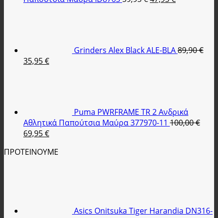
price
τρέχουσα
was:
τιμή
59,95 €.
είναι:
47,95 €.
Grinders Alex Black ALE-BLA
89,90
€
Original
Η
35,95
€
price
τρέχουσα
was:
τιμή
89,90 €.
είναι:
35,95 €.
Puma PWRFRAME TR 2 Ανδρικά
Αθλητικά Παπούτσια Μαύρα 377970-11
100,00
€
Original
Η
69,95
€
price
τρέχουσα
ΠΡΟΤΕΙΝΟΥΜΕ
was:
τιμή
100,00 €.
είναι:
69,95 €.
Asics Onitsuka Tiger Harandia DN316-