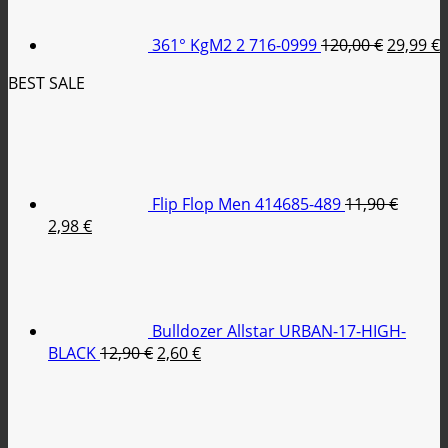
79,95 €.
είναι:
was:
τ
35,00 €.
120,00 €
ε
361° KgM2 2 716-0999
120,00
€
29,99
€
2
BEST SALE
Flip Flop Men 414685-489
11,90
€
Original
Η
2,98
€
price
τρέχουσα
was:
τιμή
11,90 €.
είναι:
2,98 €.
Bulldozer Allstar URBAN-17-HIGH-
Original
Η
BLACK
12,90
€
2,60
€
price
τρέχουσα
was:
τιμή
12,90 €.
είναι:
2,60 €.