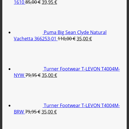
Original
Η
1610
85,00
€
39,95
€
price
τρέχουσα
was:
τιμή
85,00 €.
είναι:
39,95 €.
Puma Big Sean Clyde Natural
Original
Η
Vachetta 366253-01
110,00
€
35,00
€
price
τρέχουσα
was:
τιμή
110,00 €.
είναι:
35,00 €.
Turner Footwear T-LEVON T4004M-
Original
Η
NYW
79,95
€
35,00
€
price
τρέχουσα
was:
τιμή
79,95 €.
είναι:
35,00 €.
Turner Footwear T-LEVON T4004M-
Original
Η
BRW
79,95
€
35,00
€
price
τρέχουσα
Original
was:
τιμή
price