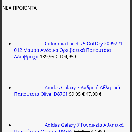
ΝΕΑ ΠΡΟΪΟΝΤΑ
Columbia Facet 75 OutDry 2099721-
012 Μαύρα Ανδρικά Ορειβατικά Παπούτσια
Original
Η
Αδιάβροχα
139,95
€
104,95
€
price
τρέχουσα
was:
τιμή
139,95 €.
είναι:
104,95 €.
Adidas Galaxy 7 Ανδρικά Αθλητικά
Original
Η
Παπούτσια Olive ID8761
59,95
€
47,90
€
price
τρέχουσα
was:
τιμή
59,95 €.
είναι:
47,90 €.
Adidas Galaxy 7 Γυναικεία Αθλητικά
Original
Η
Παπούτσια Μαύρα ID8765
59,95
€
47,95
€