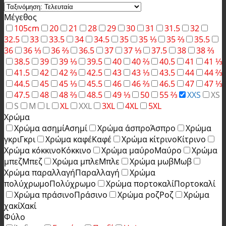
Μέγεθος
105cm
20
21
28
29
30
31
31.5
32
32.5
33
33.5
34
34.5
35
35 ⅓
35 ⅔
35.5
36
36 ⅓
36 ⅔
36.5
37
37 ⅓
37.5
38
38 ⅔
38.5
39
39 ⅓
39.5
40
40 ⅔
40.5
41
41 ⅓
41.5
42
42 ⅔
42.5
43
43 ⅓
43.5
44
44 ⅔
44.5
45
45 ⅓
45.5
46
46 ⅔
46.5
47
47 ⅓
47.5
48
48 ⅔
48.5
49 ⅓
50
55 ⅔
XXS
XS
S
M
L
XL
XXL
3XL
4XL
5XL
Χρώμα
Χρώμα ασημί
Ασημί
Χρώμα άσπρο
Άσπρο
Χρώμα
γκρι
Γκρι
Χρώμα καφέ
Καφέ
Χρώμα κίτρινο
Κίτρινο
Χρώμα κόκκινο
Κόκκινο
Χρώμα μαύρο
Μαύρο
Χρώμα
μπεζ
Μπεζ
Χρώμα μπλε
Μπλε
Χρώμα μωβ
Μωβ
Χρώμα παραλλαγή
Παραλλαγή
Χρώμα
πολύχρωμο
Πολύχρωμο
Χρώμα πορτοκαλί
Πορτοκαλί
Χρώμα πράσινο
Πράσινο
Χρώμα ροζ
Ροζ
Χρώμα
χακί
Χακί
Φύλο