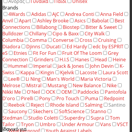
Άνδρας
Γυναίκα
Παιδί
Unisex
Brands
4Wards
Adidas
AjC
Andrea Conti
Anna Field
Anvil
Apart
Ashley Brooke
Asics
Babolat
Best
Connections
Billabong
Biostep
Bitter & Sweet
Bulldozer
Chillany
Cipo & Baxx
City Walk
Columbia
Comma
Converse
Cross
Cruising
Diadora
Djinns
Ducati
Ed Hardy
edc by ESPRIT
eS
Etnies
Fit For Fun
Fruit Of The Loom
Grey
Connection
Grinders
H.I.S
Hanes
Head
Heine
Hummel
Imperial
Jack & Jones
John Devin
K-
Swiss
Kappa
Kingin
Kjelvik
Lacoste
Laura Scott
Lee®
Li Ning
Man's World
Maria Victoria
Melrose
Mistral
Mustang
New Balance
Nike
Nikki Me
O'Neil
OCK
OEM
Paddocks
Pantofola
D'oro
Pirelli
Pony
Pro Touch
Puma
Redpoint
Reebok
Reject
Rhode Island
Salming
Santino
Saucony
Skechers
SoftScience
Stanno
Stedman
Studio Coletti
Superdry
Supra
Tom
Tailor
Tryon
Umbro
Under Armour
Vans
VSCT
Ιδανικό για
Weatherproof
Youth Against Labels