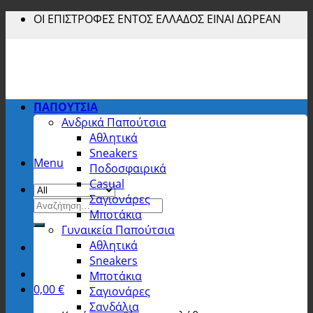
Skip
ΟΙ ΕΠΙΣΤΡΟΦΕΣ ΕΝΤΟΣ ΕΛΛΑΔΟΣ ΕΙΝΑΙ ΔΩΡΕΑΝ
to
content
ΠΑΠΟΥΤΣΙΑ
Ανδρικά Παπούτσια
Αθλητικά
Sneakers
Menu
Ποδοσφαιρικά
Casual
Σαγιονάρες
Αναζήτηση
Μποτάκια
για:
Γυναικεία Παπούτσια
Αθλητικά
Sneakers
Μποτάκια
0,00
€
Σαγιονάρες
Σανδάλια