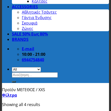
Κάλτσες
ACCESSORIES
Αθλητικές Τσάντες
Γάντια Ένδυσης
Σκουφιά
Ζώνες
SALE 50% Εως 80%
BRANDS
E-mail
10:00 - 21:00
6944754840
Αναζήτηση
για:
Προϊόν ΜΕΓΕΘΟΣ
/
XXS
Φίλτρα
Showing all 4 results