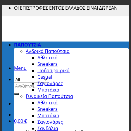
Skip
ΟΙ ΕΠΙΣΤΡΟΦΕΣ ΕΝΤΟΣ ΕΛΛΑΔΟΣ ΕΙΝΑΙ ΔΩΡΕΑΝ
to
content
ΠΑΠΟΥΤΣΙΑ
Ανδρικά Παπούτσια
Αθλητικά
Sneakers
Menu
Ποδοσφαιρικά
Casual
Σαγιονάρες
Αναζήτηση
Μποτάκια
για:
Γυναικεία Παπούτσια
Αθλητικά
Sneakers
Μποτάκια
0,00
€
Σαγιονάρες
Σανδάλια