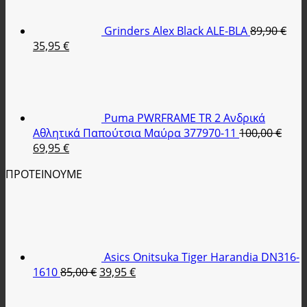
59,95 €.
είναι:
47,95 €.
Grinders Alex Black ALE-BLA
89,90
€
Original
Η
35,95
€
price
τρέχουσα
was:
τιμή
89,90 €.
είναι:
35,95 €.
Puma PWRFRAME TR 2 Ανδρικά
Αθλητικά Παπούτσια Μαύρα 377970-11
100,00
€
Original
Η
69,95
€
price
τρέχουσα
ΠΡΟΤΕΙΝΟΥΜΕ
was:
τιμή
100,00 €.
είναι:
69,95 €.
Asics Onitsuka Tiger Harandia DN316-
Original
Η
1610
85,00
€
39,95
€
price
τρέχουσα
was:
τιμή