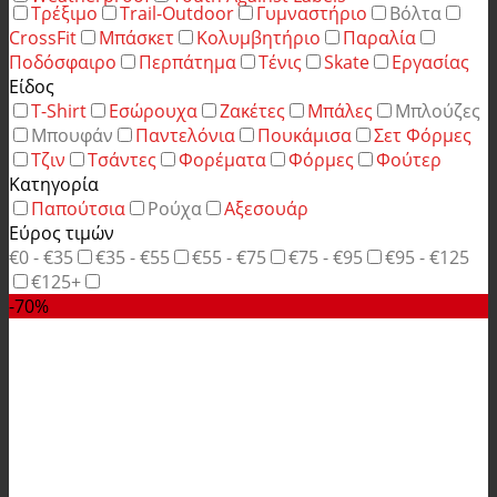
Τρέξιμο
Trail-Outdoor
Γυμναστήριο
Βόλτα
CrossFit
Μπάσκετ
Κολυμβητήριο
Παραλία
Ποδόσφαιρο
Περπάτημα
Τένις
Skate
Εργασίας
Είδος
T-Shirt
Εσώρουχα
Ζακέτες
Μπάλες
Μπλούζες
Μπουφάν
Παντελόνια
Πουκάμισα
Σετ Φόρμες
Τζιν
Τσάντες
Φορέματα
Φόρμες
Φούτερ
Κατηγορία
Παπούτσια
Ρούχα
Αξεσουάρ
Εύρος τιμών
€0 - €35
€35 - €55
€55 - €75
€75 - €95
€95 - €125
€125+
-70%