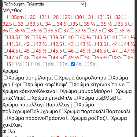
Μέγεθος
105cm
20
21
28
29
30
31
31.5
32
32.5
33
33.5
34
34.5
35
35 ⅓
35 ⅔
35.5
36
36 ⅓
36 ⅔
36.5
37
37 ⅓
37.5
38
38 ⅔
38.5
39
39 ⅓
39.5
40
40 ⅔
40.5
41
41 ⅓
41.5
42
42 ⅔
42.5
43
43 ⅓
43.5
44
44 ⅔
44.5
45
45 ⅓
45.5
46
46 ⅔
46.5
47
47 ⅓
47.5
48
48 ⅔
48.5
49 ⅓
50
55 ⅔
XXS
XS
S
M
L
XL
XXL
3XL
4XL
5XL
Χρώμα
Χρώμα ασημί
Ασημί
Χρώμα άσπρο
Άσπρο
Χρώμα
γκρι
Γκρι
Χρώμα καφέ
Καφέ
Χρώμα κίτρινο
Κίτρινο
Χρώμα κόκκινο
Κόκκινο
Χρώμα μαύρο
Μαύρο
Χρώμα
μπεζ
Μπεζ
Χρώμα μπλε
Μπλε
Χρώμα μωβ
Μωβ
Χρώμα παραλλαγή
Παραλλαγή
Χρώμα
πολύχρωμο
Πολύχρωμο
Χρώμα πορτοκαλί
Πορτοκαλί
Χρώμα πράσινο
Πράσινο
Χρώμα ροζ
Ροζ
Χρώμα
χακί
Χακί
Φύλο