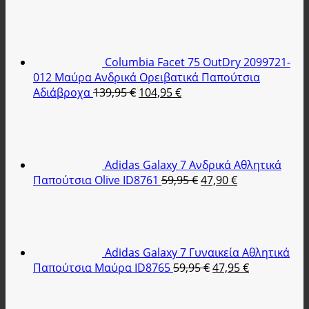
Columbia Facet 75 OutDry 2099721-
012 Μαύρα Ανδρικά Ορειβατικά Παπούτσια
Original
Η
Αδιάβροχα
139,95
€
104,95
€
price
τρέχουσα
was:
τιμή
139,95 €.
είναι:
104,95 €.
Adidas Galaxy 7 Ανδρικά Αθλητικά
Original
Η
Παπούτσια Olive ID8761
59,95
€
47,90
€
price
τρέχουσα
was:
τιμή
59,95 €.
είναι:
47,90 €.
Adidas Galaxy 7 Γυναικεία Αθλητικά
Original
Η
Παπούτσια Μαύρα ID8765
59,95
€
47,95
€
price
τρέχουσα
was:
τιμή