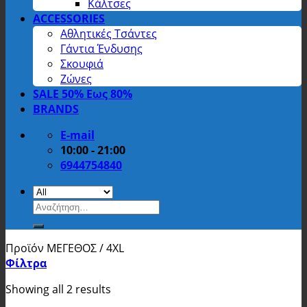
Κάλτσες
ACCESSORIES
Αθλητικές Τσάντες
Γάντια Ένδυσης
Σκουφιά
Ζώνες
SALE 50% Εως 80%
BRANDS
E-mail
10:00 - 21:00
6944754840
Αναζήτηση
για:
Προϊόν ΜΕΓΕΘΟΣ
/
4XL
Φίλτρα
Showing all 2 results