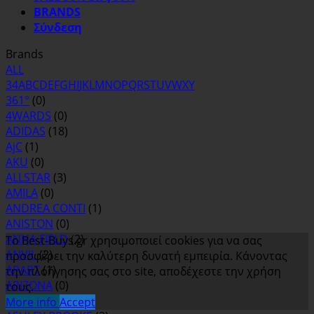
BRANDS
Σύνδεση
Brands
ALL
3
4
A
B
C
D
E
F
G
H
I
J
K
L
M
N
O
P
Q
R
S
T
U
V
W
X
Y
361°
(0)
4WARDS
(0)
ADIDAS
(18)
AjC
(1)
AKU
(0)
ALLSTAR
(3)
AMILA
(0)
ANDREA CONTI
(1)
ANISTON
(0)
ANNA FIELD
(2)
Το Best-Buys.gr χρησιμοποιεί cookies για να σας
ANVIL
(2)
προσφέρει την καλύτερη δυνατή εμπειρία. Κάνοντας
APART
(1)
την πλοήγησης σας στο site, αποδέχεστε την χρήση
ARIZONA
(0)
τους.
ASH
(0)
More info
Accept