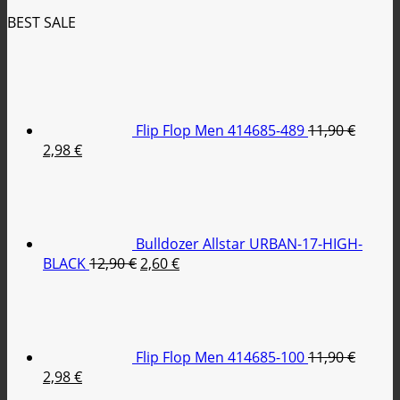
BEST SALE
Flip Flop Men 414685-489
11,90
€
Original
Η
2,98
€
price
τρέχουσα
was:
τιμή
11,90 €.
είναι:
2,98 €.
Bulldozer Allstar URBAN-17-HIGH-
Original
Η
BLACK
12,90
€
2,60
€
price
τρέχουσα
was:
τιμή
12,90 €.
είναι:
2,60 €.
Flip Flop Men 414685-100
11,90
€
Original
Η
2,98
€
price
τρέχουσα