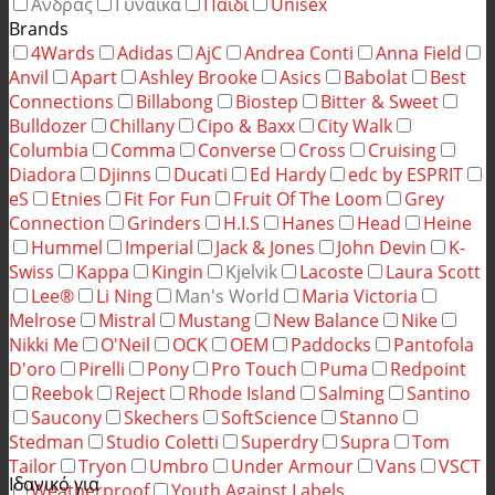
Άνδρας
Γυναίκα
Παιδί
Unisex
Brands
4Wards
Adidas
AjC
Andrea Conti
Anna Field
Anvil
Apart
Ashley Brooke
Asics
Babolat
Best
Connections
Billabong
Biostep
Bitter & Sweet
Bulldozer
Chillany
Cipo & Baxx
City Walk
Columbia
Comma
Converse
Cross
Cruising
Diadora
Djinns
Ducati
Ed Hardy
edc by ESPRIT
eS
Etnies
Fit For Fun
Fruit Of The Loom
Grey
Connection
Grinders
H.I.S
Hanes
Head
Heine
Hummel
Imperial
Jack & Jones
John Devin
K-
Swiss
Kappa
Kingin
Kjelvik
Lacoste
Laura Scott
Lee®
Li Ning
Man's World
Maria Victoria
Melrose
Mistral
Mustang
New Balance
Nike
Nikki Me
O'Neil
OCK
OEM
Paddocks
Pantofola
D'oro
Pirelli
Pony
Pro Touch
Puma
Redpoint
Reebok
Reject
Rhode Island
Salming
Santino
Saucony
Skechers
SoftScience
Stanno
Stedman
Studio Coletti
Superdry
Supra
Tom
Tailor
Tryon
Umbro
Under Armour
Vans
VSCT
Ιδανικό για
Weatherproof
Youth Against Labels