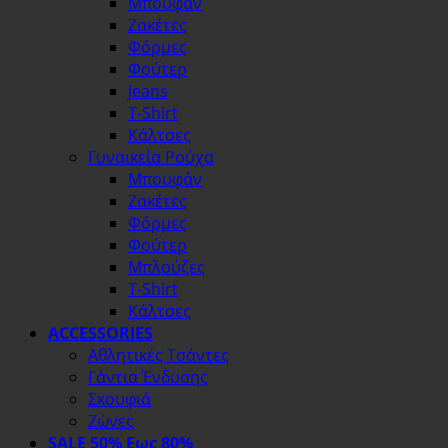
Μπουφάν
Ζακέτες
Φόρμες
Φούτερ
Jeans
T-Shirt
Κάλτσες
Γυναικεία Ρούχα
Μπουφάν
Ζακέτες
Φόρμες
Φούτερ
Μπλούζες
T-Shirt
Κάλτσες
ACCESSORIES
Αθλητικές Τσάντες
Γάντια Ένδυσης
Σκουφιά
Ζώνες
SALE 50% Εως 80%