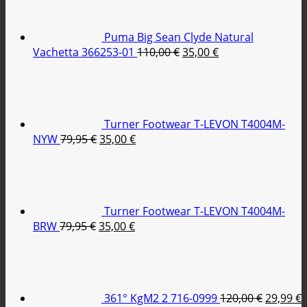
85,00 €.
είναι:
39,95 €.
Puma Big Sean Clyde Natural
Original
Η
Vachetta 366253-01
110,00
€
35,00
€
price
τρέχουσα
was:
τιμή
110,00 €.
είναι:
35,00 €.
Turner Footwear T-LEVON T4004M-
Original
Η
NYW
79,95
€
35,00
€
price
τρέχουσα
was:
τιμή
79,95 €.
είναι:
35,00 €.
Turner Footwear T-LEVON T4004M-
Original
Η
BRW
79,95
€
35,00
€
price
τρέχουσα
Original
was:
τιμή
price
79,95 €.
είναι:
was:
τ
35,00 €.
120,00 €
ε
361° KgM2 2 716-0999
120,00
€
29,99
€
2