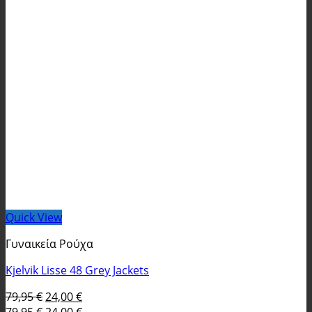
Quick View
Γυναικεία Ρούχα
Kjelvik Lisse 48 Grey Jackets
Original
Η
79,95
€
24,00
€
price
Original
τρέχουσα
Η