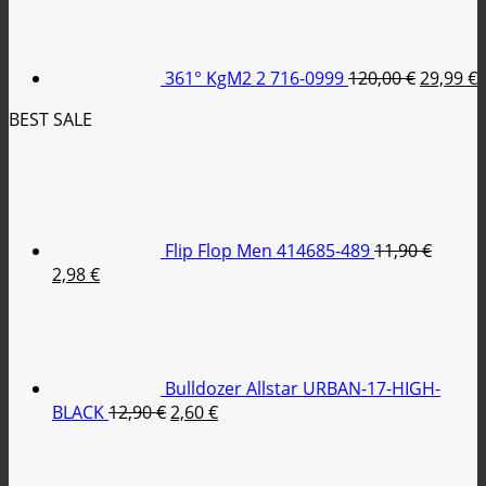
was:
τιμή
price
79,95 €.
είναι:
was:
τ
35,00 €.
120,00 €
ε
361° KgM2 2 716-0999
120,00
€
29,99
€
2
BEST SALE
Flip Flop Men 414685-489
11,90
€
Original
Η
2,98
€
price
τρέχουσα
was:
τιμή
11,90 €.
είναι:
2,98 €.
Bulldozer Allstar URBAN-17-HIGH-
Original
Η
BLACK
12,90
€
2,60
€
price
τρέχουσα
was:
τιμή
12,90 €.
είναι: