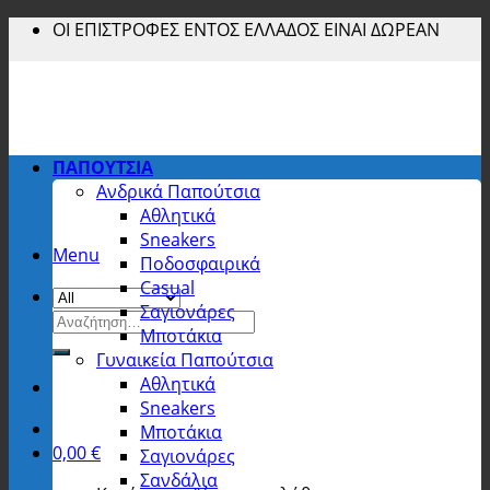
Skip
ΟΙ ΕΠΙΣΤΡΟΦΕΣ ΕΝΤΟΣ ΕΛΛΑΔΟΣ ΕΙΝΑΙ ΔΩΡΕΑΝ
to
content
ΠΑΠΟΥΤΣΙΑ
Ανδρικά Παπούτσια
Αθλητικά
Sneakers
Menu
Ποδοσφαιρικά
Casual
Σαγιονάρες
Αναζήτηση
Μποτάκια
για:
Γυναικεία Παπούτσια
Αθλητικά
Sneakers
Μποτάκια
0,00
€
Σαγιονάρες
Σανδάλια