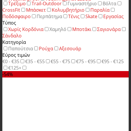
Τρέξιμο
Trail-Outdoor
Γυμναστήριο
Βόλτα
CrossFit
Μπάσκετ
Κολυμβητήριο
Παραλία
Ποδόσφαιρο
Περπάτημα
Τένις
Skate
Εργασίας
Τύπος
Χωρίς Κορδόνια
Χαμηλό
Μποτάκι
Σαγιονάρα
Σάνδαλο
Κατηγορία
Παπούτσια
Ρούχα
Αξεσουάρ
Εύρος τιμών
€0 - €35
€35 - €55
€55 - €75
€75 - €95
€95 - €125
€125+
-54%