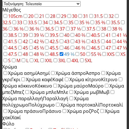
Μέγεθος
105cm
20
21
28
29
30
31
31.5
32
32.5
33
33.5
34
34.5
35
35 ⅓
35 ⅔
35.5
36
36 ⅓
36 ⅔
36.5
37
37 ⅓
37.5
38
38 ⅔
38.5
39
39 ⅓
39.5
40
40 ⅔
40.5
41
41 ⅓
41.5
42
42 ⅔
42.5
43
43 ⅓
43.5
44
44 ⅔
44.5
45
45 ⅓
45.5
46
46 ⅔
46.5
47
47 ⅓
47.5
48
48 ⅔
48.5
49 ⅓
50
55 ⅔
XXS
XS
S
M
L
XL
XXL
3XL
4XL
5XL
Χρώμα
Χρώμα ασημί
Ασημί
Χρώμα άσπρο
Άσπρο
Χρώμα
γκρι
Γκρι
Χρώμα καφέ
Καφέ
Χρώμα κίτρινο
Κίτρινο
Χρώμα κόκκινο
Κόκκινο
Χρώμα μαύρο
Μαύρο
Χρώμα
μπεζ
Μπεζ
Χρώμα μπλε
Μπλε
Χρώμα μωβ
Μωβ
Χρώμα παραλλαγή
Παραλλαγή
Χρώμα
πολύχρωμο
Πολύχρωμο
Χρώμα πορτοκαλί
Πορτοκαλί
Χρώμα πράσινο
Πράσινο
Χρώμα ροζ
Ροζ
Χρώμα
χακί
Χακί
Φύλο