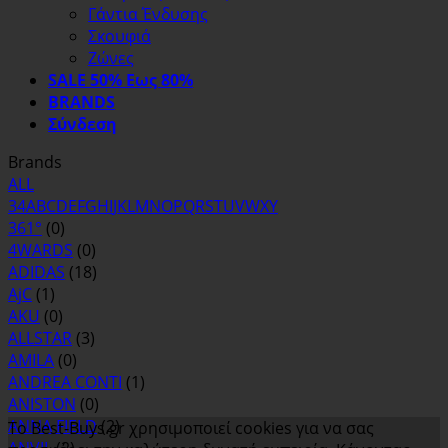
Γάντια Ένδυσης
Σκουφιά
Ζώνες
SALE 50% Εως 80%
BRANDS
Σύνδεση
Brands
ALL
3
4
A
B
C
D
E
F
G
H
I
J
K
L
M
N
O
P
Q
R
S
T
U
V
W
X
Y
361°
(0)
4WARDS
(0)
ADIDAS
(18)
AjC
(1)
AKU
(0)
ALLSTAR
(3)
AMILA
(0)
ANDREA CONTI
(1)
ANISTON
(0)
ANNA FIELD
(2)
Το Best-Buys.gr χρησιμοποιεί cookies για να σας