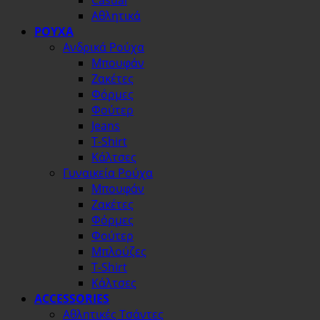
Casual
Αθλητικά
ΡΟΥΧΑ
Ανδρικά Ρούχα
Μπουφάν
Ζακέτες
Φόρμες
Φούτερ
Jeans
T-Shirt
Κάλτσες
Γυναικεία Ρούχα
Μπουφάν
Ζακέτες
Φόρμες
Φούτερ
Μπλούζες
T-Shirt
Κάλτσες
ACCESSORIES
Αθλητικές Τσάντες