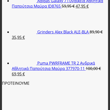
Adidas Galaxy 7 Γυναικεία Αθλητικά
Original
Η
Παπούτσια Μαύρα ID8765
59,95
€
47,95
€
price
τρέχουσα
was:
τιμή
59,95 €.
είναι:
47,95 €.
Grinders Alex Black ALE-BLA
89,90
€
Original
Η
35,95
€
price
τρέχουσα
was:
τιμή
89,90 €.
είναι:
35,95 €.
Puma PWRFRAME TR 2 Ανδρικά
Αθλητικά Παπούτσια Μαύρα 377970-11
100,00
€
Original
Η
69,95
€
price
τρέχουσα
ΠΡΟΤΕΙΝΟΥΜΕ
was:
τιμή
100,00 €.
είναι:
69,95 €.