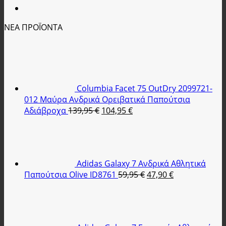
ΝΕΑ ΠΡΟΪΟΝΤΑ
Columbia Facet 75 OutDry 2099721-
012 Μαύρα Ανδρικά Ορειβατικά Παπούτσια
Original
Η
Αδιάβροχα
139,95
€
104,95
€
price
τρέχουσα
was:
τιμή
139,95 €.
είναι:
104,95 €.
Adidas Galaxy 7 Ανδρικά Αθλητικά
Original
Η
Παπούτσια Olive ID8761
59,95
€
47,90
€
price
τρέχουσα
was:
τιμή
59,95 €.
είναι:
47,90 €.