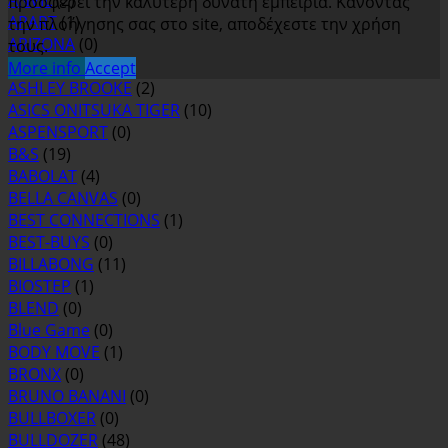
ANVIL
(2)
προσφέρει την καλύτερη δυνατή εμπειρία. Κάνοντας
APART
(1)
την πλοήγησης σας στο site, αποδέχεστε την χρήση
ARIZONA
(0)
τους.
ASH
(0)
More info
Accept
ASHLEY BROOKE
(2)
ASICS ONITSUKA TIGER
(10)
ASPENSPORT
(0)
B&S
(19)
BABOLAT
(4)
BELLA CANVAS
(0)
BEST CONNECTIONS
(1)
BEST-BUYS
(0)
BILLABONG
(11)
BIOSTEP
(1)
BLEND
(0)
Blue Game
(0)
BODY MOVE
(1)
BRONX
(0)
BRUNO BANANI
(0)
BULLBOXER
(0)
BULLDOZER
(48)