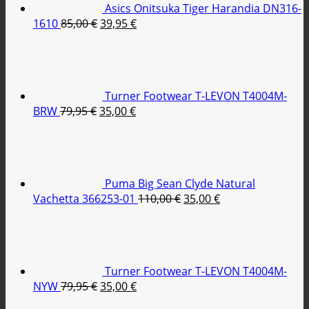
Asics Onitsuka Tiger Harandia DN316-
Original
Η
1610
85,00
€
39,95
€
price
τρέχουσα
was:
τιμή
85,00 €.
είναι:
39,95 €.
Turner Footwear T-LEVON T4004M-
Original
Η
BRW
79,95
€
35,00
€
price
τρέχουσα
was:
τιμή
79,95 €.
είναι:
35,00 €.
Puma Big Sean Clyde Natural
Original
Η
Vachetta 366253-01
110,00
€
35,00
€
price
τρέχουσα
was:
τιμή
110,00 €.
είναι:
35,00 €.
Turner Footwear T-LEVON T4004M-
Original
Η
NYW
79,95
€
35,00
€
price
τρέχουσα
Original