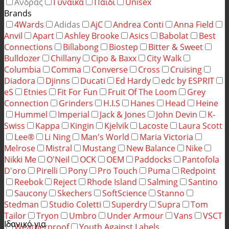
Άνδρας
Γυναίκα
Παιδί
Unisex
Brands
4Wards
Adidas
AjC
Andrea Conti
Anna Field
Anvil
Apart
Ashley Brooke
Asics
Babolat
Best
Connections
Billabong
Biostep
Bitter & Sweet
Bulldozer
Chillany
Cipo & Baxx
City Walk
Columbia
Comma
Converse
Cross
Cruising
Diadora
Djinns
Ducati
Ed Hardy
edc by ESPRIT
eS
Etnies
Fit For Fun
Fruit Of The Loom
Grey
Connection
Grinders
H.I.S
Hanes
Head
Heine
Hummel
Imperial
Jack & Jones
John Devin
K-
Swiss
Kappa
Kingin
Kjelvik
Lacoste
Laura Scott
Lee®
Li Ning
Man's World
Maria Victoria
Melrose
Mistral
Mustang
New Balance
Nike
Nikki Me
O'Neil
OCK
OEM
Paddocks
Pantofola
D'oro
Pirelli
Pony
Pro Touch
Puma
Redpoint
Reebok
Reject
Rhode Island
Salming
Santino
Saucony
Skechers
SoftScience
Stanno
Stedman
Studio Coletti
Superdry
Supra
Tom
Tailor
Tryon
Umbro
Under Armour
Vans
VSCT
Ιδανικό για
Weatherproof
Youth Against Labels