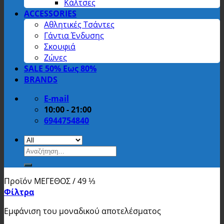
Κάλτσες
ACCESSORIES
Αθλητικές Τσάντες
Γάντια Ένδυσης
Σκουφιά
Ζώνες
SALE 50% Εως 80%
BRANDS
E-mail
10:00 - 21:00
6944754840
Αναζήτηση
για:
Προϊόν ΜΕΓΕΘΟΣ
/
49 ⅓
Φίλτρα
Εμφάνιση του μοναδικού αποτελέσματος