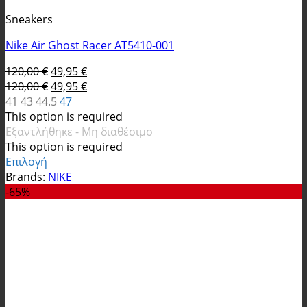
Sneakers
Nike Air Ghost Racer AT5410-001
Original
Η
120,00
€
49,95
€
price
Original
τρέχουσα
Η
120,00
€
49,95
€
was:
price
τιμή
τρέχουσα
41
43
44.5
47
120,00 €.
was:
είναι:
τιμή
This option is required
120,00 €.
49,95 €.
είναι:
Εξαντλήθηκε - Μη διαθέσιμο
49,95 €.
This option is required
Επιλογή
Αυτό
Brands:
NIKE
το
-65%
προϊόν
έχει
πολλαπλές
παραλλαγές.
Οι
επιλογές
μπορούν