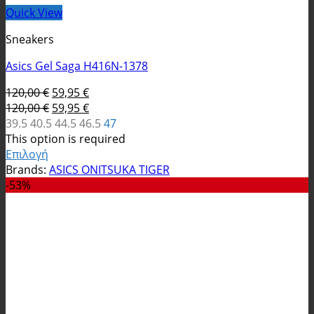
Quick View
Sneakers
Asics Gel Saga H416N-1378
Original
Η
120,00
€
59,95
€
price
Original
τρέχουσα
Η
120,00
€
59,95
€
was:
price
τιμή
τρέχουσα
39.5
40.5
44.5
46.5
47
120,00 €.
was:
είναι:
τιμή
This option is required
120,00 €.
59,95 €.
είναι:
Επιλογή
Αυτό
59,95 €.
Brands:
ASICS ONITSUKA TIGER
το
-53%
προϊόν
έχει
πολλαπλές
παραλλαγές.
Οι
επιλογές
μπορούν
να