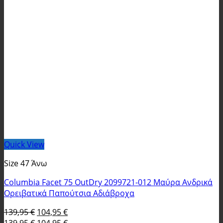
Quick View
Size 47 Άνω
Columbia Facet 75 OutDry 2099721-012 Μαύρα Ανδρικά
Ορειβατικά Παπούτσια Αδιάβροχα
Original
Η
139,95
€
104,95
€
price
Original
τρέχουσα
Η