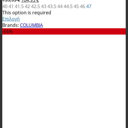
139,95
€
104,95
€
was:
price
τιμή
τρέχουσα
40
41
41.5
42
42.5
43
43.5
44
44.5
45
46
47
139,95 €.
was:
είναι:
τιμή
This option is required
139,95 €.
104,95 €.
είναι:
Επιλογή
Αυτό
104,95 €.
Brands:
COLUMBIA
το
-56%
προϊόν
έχει
πολλαπλές
παραλλαγές.
Οι
επιλογές
μπορούν
να
επιλεγούν
στη
σελίδα
του
προϊόντος