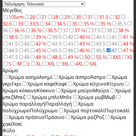
Μέγεθος
105cm
20
21
28
29
30
31
31.5
32
32.5
33
33.5
34
34.5
35
35 ⅓
35 ⅔
35.5
36
36 ⅓
36 ⅔
36.5
37
37 ⅓
37.5
38
38 ⅔
38.5
39
39 ⅓
39.5
40
40 ⅔
40.5
41
41 ⅓
41.5
42
42 ⅔
42.5
43
43 ⅓
43.5
44
44 ⅔
44.5
45
45 ⅓
45.5
46
46 ⅔
46.5
47
47 ⅓
47.5
48
48 ⅔
48.5
49 ⅓
50
55 ⅔
XXS
XS
S
M
L
XL
XXL
3XL
4XL
5XL
Χρώμα
Χρώμα ασημί
Ασημί
Χρώμα άσπρο
Άσπρο
Χρώμα
γκρι
Γκρι
Χρώμα καφέ
Καφέ
Χρώμα κίτρινο
Κίτρινο
Χρώμα κόκκινο
Κόκκινο
Χρώμα μαύρο
Μαύρο
Χρώμα
μπεζ
Μπεζ
Χρώμα μπλε
Μπλε
Χρώμα μωβ
Μωβ
Χρώμα παραλλαγή
Παραλλαγή
Χρώμα
πολύχρωμο
Πολύχρωμο
Χρώμα πορτοκαλί
Πορτοκαλί
Χρώμα πράσινο
Πράσινο
Χρώμα ροζ
Ροζ
Χρώμα
χακί
Χακί
Φύλο