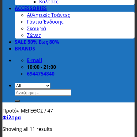
Κάλτσες
ACCESSORIES
Αθλητικές Τσάντες
Γάντια Ένδυσης
Σκουφιά
Ζώνες
SALE 50% Εως 80%
BRANDS
E-mail
10:00 - 21:00
6944754840
Αναζήτηση
για:
Προϊόν ΜΕΓΕΘΟΣ
/
47
Φίλτρα
Showing all 11 results