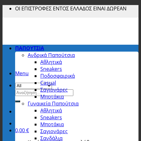
Skip
ΟΙ ΕΠΙΣΤΡΟΦΕΣ ΕΝΤΟΣ ΕΛΛΑΔΟΣ ΕΙΝΑΙ ΔΩΡΕΑΝ
to
content
ΠΑΠΟΥΤΣΙΑ
Ανδρικά Παπούτσια
Αθλητικά
Sneakers
Menu
Ποδοσφαιρικά
Casual
Σαγιονάρες
Αναζήτηση
Μποτάκια
για:
Γυναικεία Παπούτσια
Αθλητικά
Sneakers
Μποτάκια
0,00
€
Σαγιονάρες
Σανδάλια