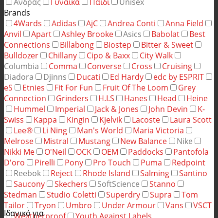
Άνδρας
Γυναίκα
Παιδί
Unisex
Brands
4Wards
Adidas
AjC
Andrea Conti
Anna Field
Anvil
Apart
Ashley Brooke
Asics
Babolat
Best
Connections
Billabong
Biostep
Bitter & Sweet
Bulldozer
Chillany
Cipo & Baxx
City Walk
Columbia
Comma
Converse
Cross
Cruising
Diadora
Djinns
Ducati
Ed Hardy
edc by ESPRIT
eS
Etnies
Fit For Fun
Fruit Of The Loom
Grey
Connection
Grinders
H.I.S
Hanes
Head
Heine
Hummel
Imperial
Jack & Jones
John Devin
K-
Swiss
Kappa
Kingin
Kjelvik
Lacoste
Laura Scott
Lee®
Li Ning
Man's World
Maria Victoria
Melrose
Mistral
Mustang
New Balance
Nike
Nikki Me
O'Neil
OCK
OEM
Paddocks
Pantofola
D'oro
Pirelli
Pony
Pro Touch
Puma
Redpoint
Reebok
Reject
Rhode Island
Salming
Santino
Saucony
Skechers
SoftScience
Stanno
Stedman
Studio Coletti
Superdry
Supra
Tom
Tailor
Tryon
Umbro
Under Armour
Vans
VSCT
Ιδανικό για
Weatherproof
Youth Against Labels