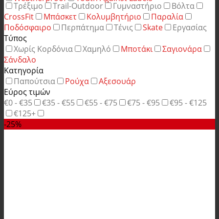
Τρέξιμο
Trail-Outdoor
Γυμναστήριο
Βόλτα
CrossFit
Μπάσκετ
Κολυμβητήριο
Παραλία
Ποδόσφαιρο
Περπάτημα
Τένις
Skate
Εργασίας
Τύπος
Χωρίς Κορδόνια
Χαμηλό
Μποτάκι
Σαγιονάρα
Σάνδαλο
Κατηγορία
Παπούτσια
Ρούχα
Αξεσουάρ
Εύρος τιμών
€0 - €35
€35 - €55
€55 - €75
€75 - €95
€95 - €125
€125+
-25%