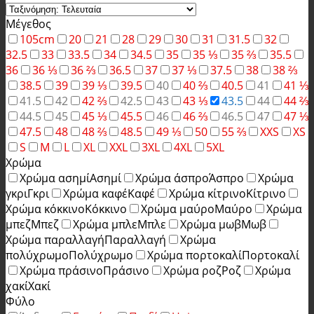
Μέγεθος
105cm
20
21
28
29
30
31
31.5
32
32.5
33
33.5
34
34.5
35
35 ⅓
35 ⅔
35.5
36
36 ⅓
36 ⅔
36.5
37
37 ⅓
37.5
38
38 ⅔
38.5
39
39 ⅓
39.5
40
40 ⅔
40.5
41
41 ⅓
41.5
42
42 ⅔
42.5
43
43 ⅓
43.5
44
44 ⅔
44.5
45
45 ⅓
45.5
46
46 ⅔
46.5
47
47 ⅓
47.5
48
48 ⅔
48.5
49 ⅓
50
55 ⅔
XXS
XS
S
M
L
XL
XXL
3XL
4XL
5XL
Χρώμα
Χρώμα ασημί
Ασημί
Χρώμα άσπρο
Άσπρο
Χρώμα
γκρι
Γκρι
Χρώμα καφέ
Καφέ
Χρώμα κίτρινο
Κίτρινο
Χρώμα κόκκινο
Κόκκινο
Χρώμα μαύρο
Μαύρο
Χρώμα
μπεζ
Μπεζ
Χρώμα μπλε
Μπλε
Χρώμα μωβ
Μωβ
Χρώμα παραλλαγή
Παραλλαγή
Χρώμα
πολύχρωμο
Πολύχρωμο
Χρώμα πορτοκαλί
Πορτοκαλί
Χρώμα πράσινο
Πράσινο
Χρώμα ροζ
Ροζ
Χρώμα
χακί
Χακί
Φύλο