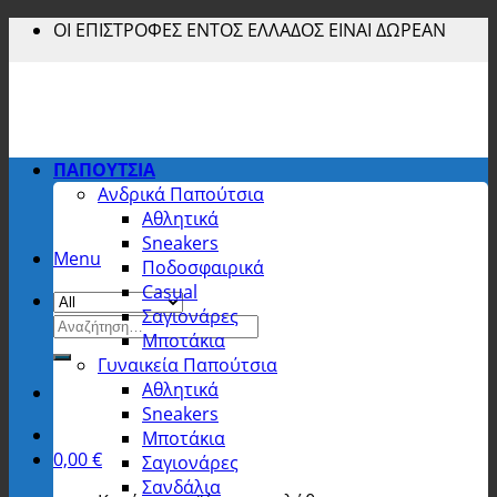
Skip
ΟΙ ΕΠΙΣΤΡΟΦΕΣ ΕΝΤΟΣ ΕΛΛΑΔΟΣ ΕΙΝΑΙ ΔΩΡΕΑΝ
to
content
ΠΑΠΟΥΤΣΙΑ
Ανδρικά Παπούτσια
Αθλητικά
Sneakers
Menu
Ποδοσφαιρικά
Casual
Σαγιονάρες
Αναζήτηση
Μποτάκια
για:
Γυναικεία Παπούτσια
Αθλητικά
Sneakers
Μποτάκια
0,00
€
Σαγιονάρες
Σανδάλια