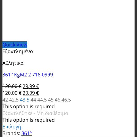
Quick View
Εξαντλημένο
Αθλητικά
361° KgM2 2 716-0999
Original
Η
120,00
€
29,99
€
price
Original
τρέχουσα
Η
120,00
€
29,99
€
was:
price
τιμή
τρέχουσα
42
42.5
43.5
44
44.5
45
46
46.5
120,00 €.
was:
είναι:
τιμή
This option is required
120,00 €.
29,99 €.
είναι:
Εξαντλήθηκε - Μη διαθέσιμο
29,99 €.
This option is required
Επιλογή
Αυτό
Brands:
361°