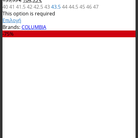
139,95
€
104,95
€
was:
price
τιμή
τρέχουσα
40
41
41.5
42
42.5
43
43.5
44
44.5
45
46
47
139,95 €.
was:
είναι:
τιμή
This option is required
139,95 €.
104,95 €.
είναι:
Επιλογή
Αυτό
104,95 €.
Brands:
COLUMBIA
το
-75%
προϊόν
έχει
πολλαπλές
παραλλαγές.
Οι
επιλογές
μπορούν
να
επιλεγούν
στη
σελίδα
του
προϊόντος