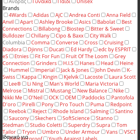
Άνδρας
Γυναίκα
Παιδί
Unisex
Brands
4Wards
Adidas
AjC
Andrea Conti
Anna Field
Anvil
Apart
Ashley Brooke
Asics
Babolat
Best
Connections
Billabong
Biostep
Bitter & Sweet
Bulldozer
Chillany
Cipo & Baxx
City Walk
Columbia
Comma
Converse
Cross
Cruising
Diadora
Djinns
Ducati
Ed Hardy
edc by ESPRIT
eS
Etnies
Fit For Fun
Fruit Of The Loom
Grey
Connection
Grinders
H.I.S
Hanes
Head
Heine
Hummel
Imperial
Jack & Jones
John Devin
K-
Swiss
Kappa
Kingin
Kjelvik
Lacoste
Laura Scott
Lee®
Li Ning
Man's World
Maria Victoria
Melrose
Mistral
Mustang
New Balance
Nike
Nikki Me
O'Neil
OCK
OEM
Paddocks
Pantofola
D'oro
Pirelli
Pony
Pro Touch
Puma
Redpoint
Reebok
Reject
Rhode Island
Salming
Santino
Saucony
Skechers
SoftScience
Stanno
Stedman
Studio Coletti
Superdry
Supra
Tom
Tailor
Tryon
Umbro
Under Armour
Vans
VSCT
Ιδανικό για
Weatherproof
Youth Against Labels