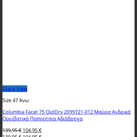
Quick View
Size 47 Άνω
Columbia Facet 75 OutDry 2099721-012 Μαύρα Ανδρικά
Ορειβατικά Παπούτσια Αδιάβροχα
Original
Η
139,95
€
104,95
€
price
Original
τρέχουσα
Η