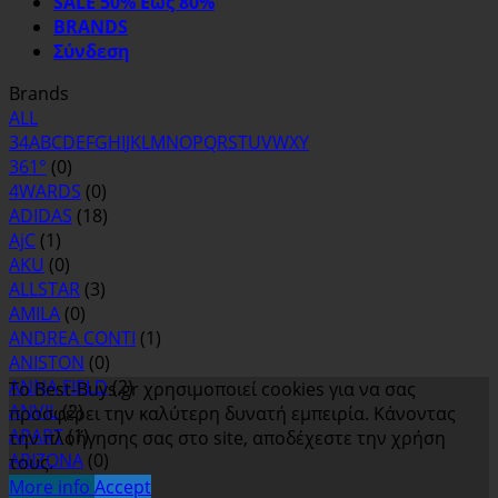
SALE 50% Εως 80%
BRANDS
Σύνδεση
Brands
ALL
3
4
A
B
C
D
E
F
G
H
I
J
K
L
M
N
O
P
Q
R
S
T
U
V
W
X
Y
361°
(0)
4WARDS
(0)
ADIDAS
(18)
AjC
(1)
AKU
(0)
ALLSTAR
(3)
AMILA
(0)
ANDREA CONTI
(1)
ANISTON
(0)
ANNA FIELD
(2)
Το Best-Buys.gr χρησιμοποιεί cookies για να σας
ANVIL
(2)
προσφέρει την καλύτερη δυνατή εμπειρία. Κάνοντας
APART
(1)
την πλοήγησης σας στο site, αποδέχεστε την χρήση
ARIZONA
(0)
τους.
ASH
(0)
More info
Accept