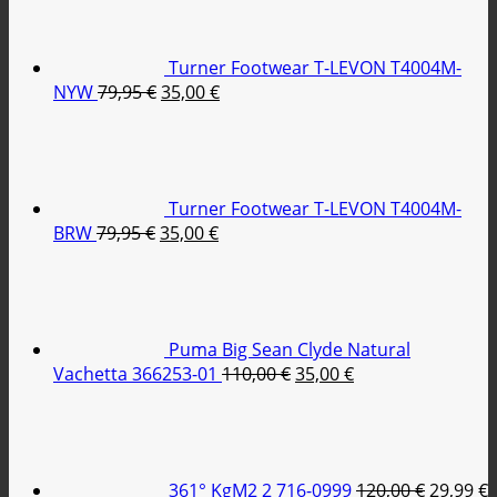
85,00 €.
είναι:
39,95 €.
Turner Footwear T-LEVON T4004M-
Original
Η
NYW
79,95
€
35,00
€
price
τρέχουσα
was:
τιμή
79,95 €.
είναι:
35,00 €.
Turner Footwear T-LEVON T4004M-
Original
Η
BRW
79,95
€
35,00
€
price
τρέχουσα
was:
τιμή
79,95 €.
είναι:
35,00 €.
Puma Big Sean Clyde Natural
Original
Η
Vachetta 366253-01
110,00
€
35,00
€
price
τρέχουσα
Original
was:
τιμή
price
110,00 €.
είναι:
was:
τ
35,00 €.
120,00 €
ε
361° KgM2 2 716-0999
120,00
€
29,99
€
2