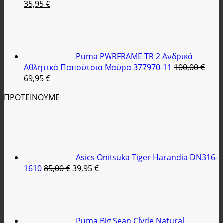
Original
Η
35,95
€
price
τρέχουσα
was:
τιμή
89,90 €.
είναι:
35,95 €.
Puma PWRFRAME TR 2 Ανδρικά
Αθλητικά Παπούτσια Μαύρα 377970-11
100,00
€
Original
Η
69,95
€
price
τρέχουσα
ΠΡΟΤΕΙΝΟΥΜΕ
was:
τιμή
100,00 €.
είναι:
69,95 €.
Asics Onitsuka Tiger Harandia DN316-
Original
Η
1610
85,00
€
39,95
€
price
τρέχουσα
was:
τιμή
85,00 €.
είναι:
39,95 €.
Puma Big Sean Clyde Natural