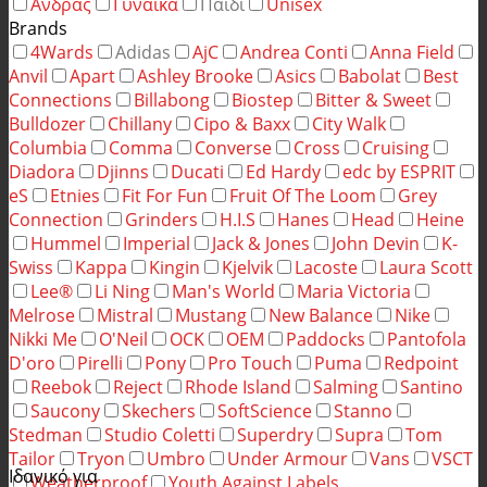
Άνδρας
Γυναίκα
Παιδί
Unisex
Brands
4Wards
Adidas
AjC
Andrea Conti
Anna Field
Anvil
Apart
Ashley Brooke
Asics
Babolat
Best
Connections
Billabong
Biostep
Bitter & Sweet
Bulldozer
Chillany
Cipo & Baxx
City Walk
Columbia
Comma
Converse
Cross
Cruising
Diadora
Djinns
Ducati
Ed Hardy
edc by ESPRIT
eS
Etnies
Fit For Fun
Fruit Of The Loom
Grey
Connection
Grinders
H.I.S
Hanes
Head
Heine
Hummel
Imperial
Jack & Jones
John Devin
K-
Swiss
Kappa
Kingin
Kjelvik
Lacoste
Laura Scott
Lee®
Li Ning
Man's World
Maria Victoria
Melrose
Mistral
Mustang
New Balance
Nike
Nikki Me
O'Neil
OCK
OEM
Paddocks
Pantofola
D'oro
Pirelli
Pony
Pro Touch
Puma
Redpoint
Reebok
Reject
Rhode Island
Salming
Santino
Saucony
Skechers
SoftScience
Stanno
Stedman
Studio Coletti
Superdry
Supra
Tom
Tailor
Tryon
Umbro
Under Armour
Vans
VSCT
Ιδανικό για
Weatherproof
Youth Against Labels