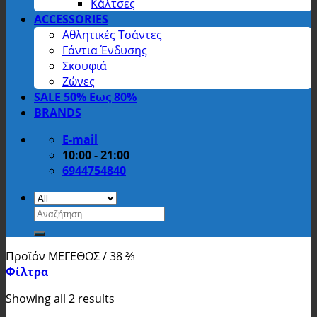
Κάλτσες
ACCESSORIES
Αθλητικές Τσάντες
Γάντια Ένδυσης
Σκουφιά
Ζώνες
SALE 50% Εως 80%
BRANDS
E-mail
10:00 - 21:00
6944754840
Αναζήτηση
για:
Προϊόν ΜΕΓΕΘΟΣ
/
38 ⅔
Φίλτρα
Showing all 2 results