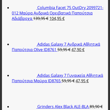
Columbia Facet 75 OutDry 2099721-
012 Μαύρα Ανδρικά Ορειβατικά Παπούτσια
Original
Η
Αδιάβροχα
139,95
€
104,95
€
price
τρέχουσα
was:
τιμή
139,95 €.
είναι:
104,95 €.
Adidas Galaxy 7 Ανδρικά Αθλητικά
Original
Η
Παπούτσια Olive ID8761
59,95
€
47,90
€
price
τρέχουσα
was:
τιμή
59,95 €.
είναι:
47,90 €.
Adidas Galaxy 7 Γυναικεία Αθλητικά
Original
Η
Παπούτσια Μαύρα ID8765
59,95
€
47,95
€
price
τρέχουσα
was:
τιμή
59,95 €.
είναι:
47,95 €.
Grinders Alex Black ALE-BLA
89,90
€