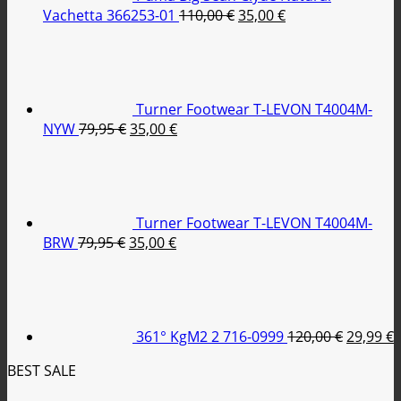
Original
Η
Vachetta 366253-01
110,00
€
35,00
€
price
τρέχουσα
was:
τιμή
110,00 €.
είναι:
35,00 €.
Turner Footwear T-LEVON T4004M-
Original
Η
NYW
79,95
€
35,00
€
price
τρέχουσα
was:
τιμή
79,95 €.
είναι:
35,00 €.
Turner Footwear T-LEVON T4004M-
Original
Η
BRW
79,95
€
35,00
€
price
τρέχουσα
Original
was:
τιμή
price
79,95 €.
είναι:
was:
τ
35,00 €.
120,00 €
ε
361° KgM2 2 716-0999
120,00
€
29,99
€
2
BEST SALE