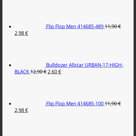
Flip Flop Men 414685-489
11,90
€
Original
Η
2,98
€
price
τρέχουσα
was:
τιμή
11,90 €.
είναι:
2,98 €.
Bulldozer Allstar URBAN-17-HIGH-
Original
Η
BLACK
12,90
€
2,60
€
price
τρέχουσα
was:
τιμή
12,90 €.
είναι:
2,60 €.
Flip Flop Men 414685-100
11,90
€
Original
Η
2,98
€
price
τρέχουσα
was:
τιμή
11,90 €.
είναι: