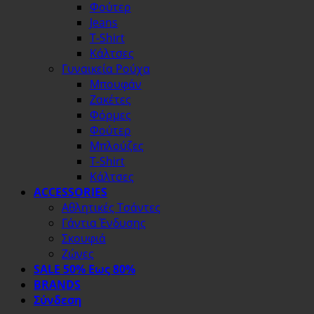
Φούτερ
Jeans
T-Shirt
Κάλτσες
Γυναικεία Ρούχα
Μπουφάν
Ζακέτες
Φόρμες
Φούτερ
Μπλούζες
T-Shirt
Κάλτσες
ACCESSORIES
Αθλητικές Τσάντες
Γάντια Ένδυσης
Σκουφιά
Ζώνες
SALE 50% Εως 80%
BRANDS
Σύνδεση