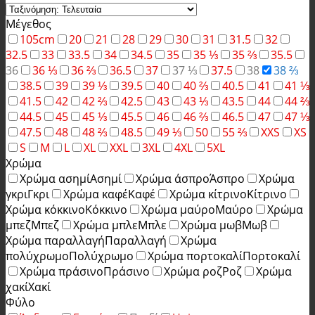
Μέγεθος
105cm
20
21
28
29
30
31
31.5
32
32.5
33
33.5
34
34.5
35
35 ⅓
35 ⅔
35.5
36
36 ⅓
36 ⅔
36.5
37
37 ⅓
37.5
38
38 ⅔
38.5
39
39 ⅓
39.5
40
40 ⅔
40.5
41
41 ⅓
41.5
42
42 ⅔
42.5
43
43 ⅓
43.5
44
44 ⅔
44.5
45
45 ⅓
45.5
46
46 ⅔
46.5
47
47 ⅓
47.5
48
48 ⅔
48.5
49 ⅓
50
55 ⅔
XXS
XS
S
M
L
XL
XXL
3XL
4XL
5XL
Χρώμα
Χρώμα ασημί
Ασημί
Χρώμα άσπρο
Άσπρο
Χρώμα
γκρι
Γκρι
Χρώμα καφέ
Καφέ
Χρώμα κίτρινο
Κίτρινο
Χρώμα κόκκινο
Κόκκινο
Χρώμα μαύρο
Μαύρο
Χρώμα
μπεζ
Μπεζ
Χρώμα μπλε
Μπλε
Χρώμα μωβ
Μωβ
Χρώμα παραλλαγή
Παραλλαγή
Χρώμα
πολύχρωμο
Πολύχρωμο
Χρώμα πορτοκαλί
Πορτοκαλί
Χρώμα πράσινο
Πράσινο
Χρώμα ροζ
Ροζ
Χρώμα
χακί
Χακί
Φύλο