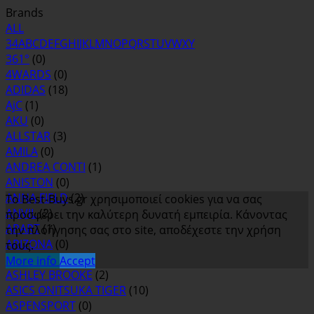
Brands
ALL
3
4
A
B
C
D
E
F
G
H
I
J
K
L
M
N
O
P
Q
R
S
T
U
V
W
X
Y
361°
(0)
4WARDS
(0)
ADIDAS
(18)
AjC
(1)
AKU
(0)
ALLSTAR
(3)
AMILA
(0)
ANDREA CONTI
(1)
ANISTON
(0)
ANNA FIELD
(2)
Το Best-Buys.gr χρησιμοποιεί cookies για να σας
ANVIL
(2)
προσφέρει την καλύτερη δυνατή εμπειρία. Κάνοντας
APART
(1)
την πλοήγησης σας στο site, αποδέχεστε την χρήση
ARIZONA
(0)
τους.
ASH
(0)
More info
Accept
ASHLEY BROOKE
(2)
ASICS ONITSUKA TIGER
(10)
ASPENSPORT
(0)