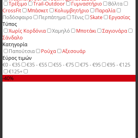
Τρέξιμο
Trail-Outdoor
Γυμναστήριο
Βόλτα
CrossFit
Μπάσκετ
Κολυμβητήριο
Παραλία
Ποδόσφαιρο
Περπάτημα
Τένις
Skate
Εργασίας
Τύπος
Χωρίς Κορδόνια
Χαμηλό
Μποτάκι
Σαγιονάρα
Σάνδαλο
Κατηγορία
Παπούτσια
Ρούχα
Αξεσουάρ
Εύρος τιμών
€0 - €35
€35 - €55
€55 - €75
€75 - €95
€95 - €125
€125+
-40%