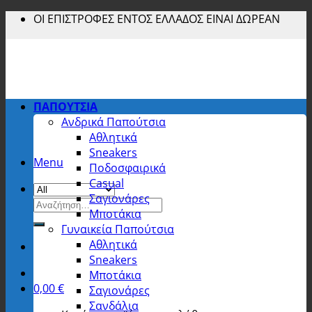
Skip
ΟΙ ΕΠΙΣΤΡΟΦΕΣ ΕΝΤΟΣ ΕΛΛΑΔΟΣ ΕΙΝΑΙ ΔΩΡΕΑΝ
to
content
ΠΑΠΟΥΤΣΙΑ
Ανδρικά Παπούτσια
Αθλητικά
Sneakers
Menu
Ποδοσφαιρικά
Casual
Σαγιονάρες
Αναζήτηση
Μποτάκια
για:
Γυναικεία Παπούτσια
Αθλητικά
Sneakers
Μποτάκια
0,00
€
Σαγιονάρες
Σανδάλια