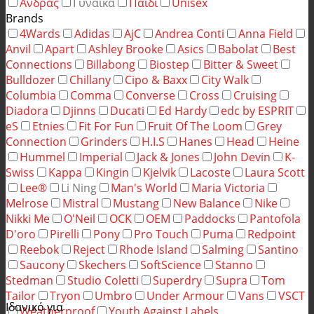
Άνδρας
Γυναίκα
Παιδί
Unisex
Brands
4Wards
Adidas
AjC
Andrea Conti
Anna Field
Anvil
Apart
Ashley Brooke
Asics
Babolat
Best
Connections
Billabong
Biostep
Bitter & Sweet
Bulldozer
Chillany
Cipo & Baxx
City Walk
Columbia
Comma
Converse
Cross
Cruising
Diadora
Djinns
Ducati
Ed Hardy
edc by ESPRIT
eS
Etnies
Fit For Fun
Fruit Of The Loom
Grey
Connection
Grinders
H.I.S
Hanes
Head
Heine
Hummel
Imperial
Jack & Jones
John Devin
K-
Swiss
Kappa
Kingin
Kjelvik
Lacoste
Laura Scott
Lee®
Li Ning
Man's World
Maria Victoria
Melrose
Mistral
Mustang
New Balance
Nike
Nikki Me
O'Neil
OCK
OEM
Paddocks
Pantofola
D'oro
Pirelli
Pony
Pro Touch
Puma
Redpoint
Reebok
Reject
Rhode Island
Salming
Santino
Saucony
Skechers
SoftScience
Stanno
Stedman
Studio Coletti
Superdry
Supra
Tom
Tailor
Tryon
Umbro
Under Armour
Vans
VSCT
Ιδανικό για
Weatherproof
Youth Against Labels