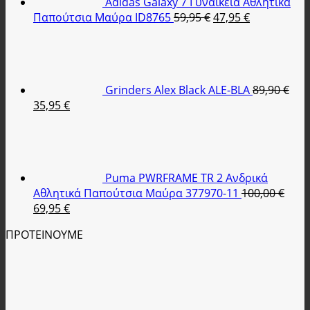
Adidas Galaxy 7 Γυναικεία Αθλητικά
Original
Η
Παπούτσια Μαύρα ID8765
59,95
€
47,95
€
price
τρέχουσα
was:
τιμή
59,95 €.
είναι:
47,95 €.
Grinders Alex Black ALE-BLA
89,90
€
Original
Η
35,95
€
price
τρέχουσα
was:
τιμή
89,90 €.
είναι:
35,95 €.
Puma PWRFRAME TR 2 Ανδρικά
Αθλητικά Παπούτσια Μαύρα 377970-11
100,00
€
Original
Η
69,95
€
price
τρέχουσα
ΠΡΟΤΕΙΝΟΥΜΕ
was:
τιμή
100,00 €.
είναι:
69,95 €.