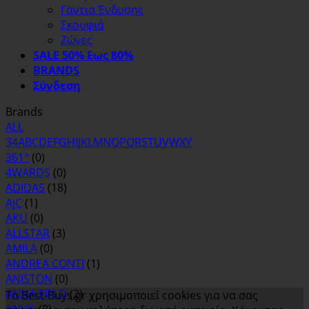
Γάντια Ένδυσης
Σκουφιά
Ζώνες
SALE 50% Εως 80%
BRANDS
Σύνδεση
Brands
ALL
3
4
A
B
C
D
E
F
G
H
I
J
K
L
M
N
O
P
Q
R
S
T
U
V
W
X
Y
361°
(0)
4WARDS
(0)
ADIDAS
(18)
AjC
(1)
AKU
(0)
ALLSTAR
(3)
AMILA
(0)
ANDREA CONTI
(1)
ANISTON
(0)
ANNA FIELD
(2)
Το Best-Buys.gr χρησιμοποιεί cookies για να σας