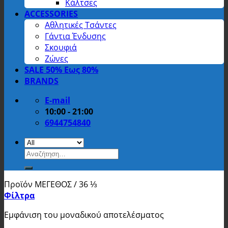
Κάλτσες
ACCESSORIES
Αθλητικές Τσάντες
Γάντια Ένδυσης
Σκουφιά
Ζώνες
SALE 50% Εως 80%
BRANDS
E-mail
10:00 - 21:00
6944754840
Αναζήτηση
για:
Προϊόν ΜΕΓΕΘΟΣ
/
36 ⅓
Φίλτρα
Εμφάνιση του μοναδικού αποτελέσματος