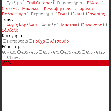
Τρέξιμο
Trail-Outdoor
Γυμναστήριο
Βόλτα
CrossFit
Μπάσκετ
Κολυμβητήριο
Παραλία
Ποδόσφαιρο
Περπάτημα
Τένις
Skate
Εργασίας
Τύπος
Χωρίς Κορδόνια
Χαμηλό
Μποτάκι
Σαγιονάρα
Σάνδαλο
Κατηγορία
Παπούτσια
Ρούχα
Αξεσουάρ
Εύρος τιμών
€0 - €35
€35 - €55
€55 - €75
€75 - €95
€95 - €125
€125+
-85%