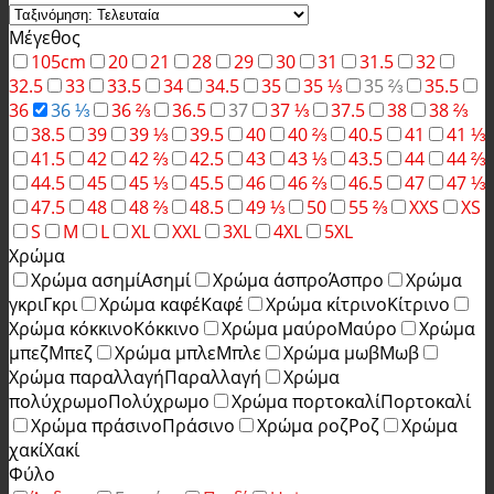
Μέγεθος
105cm
20
21
28
29
30
31
31.5
32
32.5
33
33.5
34
34.5
35
35 ⅓
35 ⅔
35.5
36
36 ⅓
36 ⅔
36.5
37
37 ⅓
37.5
38
38 ⅔
38.5
39
39 ⅓
39.5
40
40 ⅔
40.5
41
41 ⅓
41.5
42
42 ⅔
42.5
43
43 ⅓
43.5
44
44 ⅔
44.5
45
45 ⅓
45.5
46
46 ⅔
46.5
47
47 ⅓
47.5
48
48 ⅔
48.5
49 ⅓
50
55 ⅔
XXS
XS
S
M
L
XL
XXL
3XL
4XL
5XL
Χρώμα
Χρώμα ασημί
Ασημί
Χρώμα άσπρο
Άσπρο
Χρώμα
γκρι
Γκρι
Χρώμα καφέ
Καφέ
Χρώμα κίτρινο
Κίτρινο
Χρώμα κόκκινο
Κόκκινο
Χρώμα μαύρο
Μαύρο
Χρώμα
μπεζ
Μπεζ
Χρώμα μπλε
Μπλε
Χρώμα μωβ
Μωβ
Χρώμα παραλλαγή
Παραλλαγή
Χρώμα
πολύχρωμο
Πολύχρωμο
Χρώμα πορτοκαλί
Πορτοκαλί
Χρώμα πράσινο
Πράσινο
Χρώμα ροζ
Ροζ
Χρώμα
χακί
Χακί
Φύλο