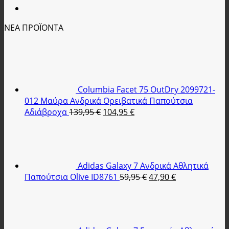
ΝΕΑ ΠΡΟΪΟΝΤΑ
Columbia Facet 75 OutDry 2099721-
012 Μαύρα Ανδρικά Ορειβατικά Παπούτσια
Original
Η
Αδιάβροχα
139,95
€
104,95
€
price
τρέχουσα
was:
τιμή
139,95 €.
είναι:
104,95 €.
Adidas Galaxy 7 Ανδρικά Αθλητικά
Original
Η
Παπούτσια Olive ID8761
59,95
€
47,90
€
price
τρέχουσα
was:
τιμή
59,95 €.
είναι:
47,90 €.