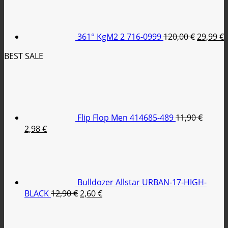
was:
τιμή
price
79,95 €.
είναι:
was:
τ
35,00 €.
120,00 €
ε
361° KgM2 2 716-0999
120,00
€
29,99
€
2
BEST SALE
Flip Flop Men 414685-489
11,90
€
Original
Η
2,98
€
price
τρέχουσα
was:
τιμή
11,90 €.
είναι:
2,98 €.
Bulldozer Allstar URBAN-17-HIGH-
Original
Η
BLACK
12,90
€
2,60
€
price
τρέχουσα
was:
τιμή
12,90 €.
είναι: