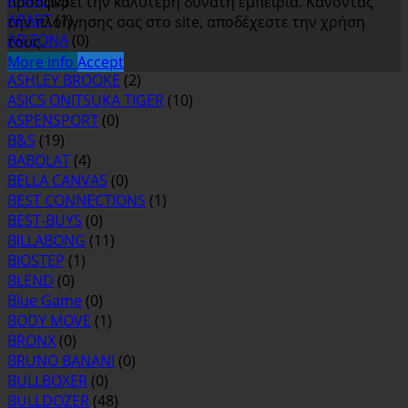
ANVIL
(2)
προσφέρει την καλύτερη δυνατή εμπειρία. Κάνοντας
APART
(1)
την πλοήγησης σας στο site, αποδέχεστε την χρήση
ARIZONA
(0)
τους.
ASH
(0)
More info
Accept
ASHLEY BROOKE
(2)
ASICS ONITSUKA TIGER
(10)
ASPENSPORT
(0)
B&S
(19)
BABOLAT
(4)
BELLA CANVAS
(0)
BEST CONNECTIONS
(1)
BEST-BUYS
(0)
BILLABONG
(11)
BIOSTEP
(1)
BLEND
(0)
Blue Game
(0)
BODY MOVE
(1)
BRONX
(0)
BRUNO BANANI
(0)
BULLBOXER
(0)
BULLDOZER
(48)