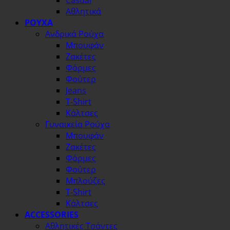
Casual
Αθλητικά
ΡΟΥΧΑ
Ανδρικά Ρούχα
Μπουφάν
Ζακέτες
Φόρμες
Φούτερ
Jeans
T-Shirt
Κάλτσες
Γυναικεία Ρούχα
Μπουφάν
Ζακέτες
Φόρμες
Φούτερ
Μπλούζες
T-Shirt
Κάλτσες
ACCESSORIES
Αθλητικές Τσάντες