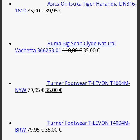
Asics Onitsuka Tiger Harandia DN316-
Original
Η
1610
85,00
€
39,95
€
price
τρέχουσα
was:
τιμή
85,00 €.
είναι:
39,95 €.
Puma Big Sean Clyde Natural
Original
Η
Vachetta 366253-01
110,00
€
35,00
€
price
τρέχουσα
was:
τιμή
110,00 €.
είναι:
35,00 €.
Turner Footwear T-LEVON T4004M-
Original
Η
NYW
79,95
€
35,00
€
price
τρέχουσα
was:
τιμή
79,95 €.
είναι:
35,00 €.
Turner Footwear T-LEVON T4004M-
Original
Η
BRW
79,95
€
35,00
€
price
τρέχουσα
Original