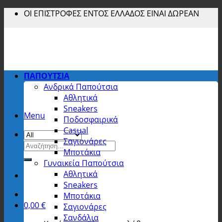
Skip
ΟΙ ΕΠΙΣΤΡΟΦΕΣ ΕΝΤΟΣ ΕΛΛΑΔΟΣ ΕΙΝΑΙ ΔΩΡΕΑΝ
to
content
ΠΑΠΟΥΤΣΙΑ
Ανδρικά Παπούτσια
Αθλητικά
Sneakers
Menu
Ποδοσφαιρικά
Casual
Σαγιονάρες
Αναζήτηση
Μποτάκια
για:
Γυναικεία Παπούτσια
Αθλητικά
Sneakers
Μποτάκια
0,00
€
Σαγιονάρες
Σανδάλια