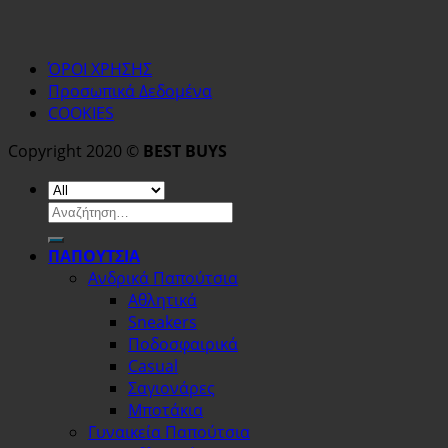
ΌΡΟΙ ΧΡΗΣΗΣ
Προσωπικά Δεδομένα
COOKIES
Copyright 2020 ©
BEST BUYS
Αναζήτηση
για:
ΠΑΠΟΥΤΣΙΑ
Ανδρικά Παπούτσια
Αθλητικά
Sneakers
Ποδοσφαιρικά
Casual
Σαγιονάρες
Μποτάκια
Γυναικεία Παπούτσια