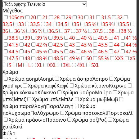
Μέγεθος
105cm
20
21
28
29
30
31
31.5
32
32.5
33
33.5
34
34.5
35
35 ⅓
35 ⅔
35.5
36
36 ⅓
36 ⅔
36.5
37
37 ⅓
37.5
38
38 ⅔
38.5
39
39 ⅓
39.5
40
40 ⅔
40.5
41
41 ⅓
41.5
42
42 ⅔
42.5
43
43 ⅓
43.5
44
44 ⅔
44.5
45
45 ⅓
45.5
46
46 ⅔
46.5
47
47 ⅓
47.5
48
48 ⅔
48.5
49 ⅓
50
55 ⅔
XXS
XS
S
M
L
XL
XXL
3XL
4XL
5XL
Χρώμα
Χρώμα ασημί
Ασημί
Χρώμα άσπρο
Άσπρο
Χρώμα
γκρι
Γκρι
Χρώμα καφέ
Καφέ
Χρώμα κίτρινο
Κίτρινο
Χρώμα κόκκινο
Κόκκινο
Χρώμα μαύρο
Μαύρο
Χρώμα
μπεζ
Μπεζ
Χρώμα μπλε
Μπλε
Χρώμα μωβ
Μωβ
Χρώμα παραλλαγή
Παραλλαγή
Χρώμα
πολύχρωμο
Πολύχρωμο
Χρώμα πορτοκαλί
Πορτοκαλί
Χρώμα πράσινο
Πράσινο
Χρώμα ροζ
Ροζ
Χρώμα
χακί
Χακί
Φύλο