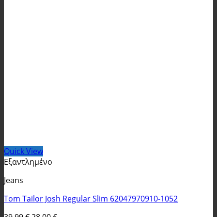
Quick View
Εξαντλημένο
Jeans
Tom Tailor Josh Regular Slim 62047970910-1052
Original
Η