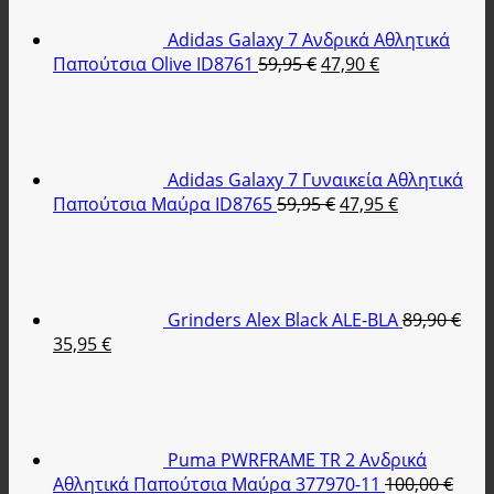
104,95 €.
Adidas Galaxy 7 Ανδρικά Αθλητικά
Original
Η
Παπούτσια Olive ID8761
59,95
€
47,90
€
price
τρέχουσα
was:
τιμή
59,95 €.
είναι:
47,90 €.
Adidas Galaxy 7 Γυναικεία Αθλητικά
Original
Η
Παπούτσια Μαύρα ID8765
59,95
€
47,95
€
price
τρέχουσα
was:
τιμή
59,95 €.
είναι:
47,95 €.
Grinders Alex Black ALE-BLA
89,90
€
Original
Η
35,95
€
price
τρέχουσα
was:
τιμή
89,90 €.
είναι:
35,95 €.
Puma PWRFRAME TR 2 Ανδρικά
Αθλητικά Παπούτσια Μαύρα 377970-11
100,00
€