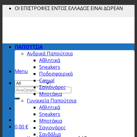
Skip
ΟΙ ΕΠΙΣΤΡΟΦΕΣ ΕΝΤΟΣ ΕΛΛΑΔΟΣ ΕΙΝΑΙ ΔΩΡΕΑΝ
to
content
ΠΑΠΟΥΤΣΙΑ
Ανδρικά Παπούτσια
Αθλητικά
Sneakers
Menu
Ποδοσφαιρικά
Casual
Σαγιονάρες
Αναζήτηση
Μποτάκια
για:
Γυναικεία Παπούτσια
Αθλητικά
Sneakers
Μποτάκια
0,00
€
Σαγιονάρες
Σανδάλια