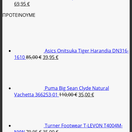
Original
Η
69,95
€
price
τρέχουσα
ΠΡΟΤΕΙΝΟΥΜΕ
was:
τιμή
100,00 €.
είναι:
69,95 €.
Asics Onitsuka Tiger Harandia DN316-
Original
Η
1610
85,00
€
39,95
€
price
τρέχουσα
was:
τιμή
85,00 €.
είναι:
39,95 €.
Puma Big Sean Clyde Natural
Original
Η
Vachetta 366253-01
110,00
€
35,00
€
price
τρέχουσα
was:
τιμή
110,00 €.
είναι:
35,00 €.
Turner Footwear T-LEVON T4004M-
Original
Η