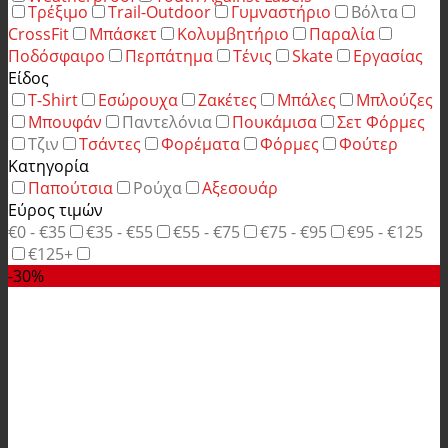
Τρέξιμο
Trail-Outdoor
Γυμναστήριο
Βόλτα
CrossFit
Μπάσκετ
Κολυμβητήριο
Παραλία
Ποδόσφαιρο
Περπάτημα
Τένις
Skate
Εργασίας
Είδος
T-Shirt
Εσώρουχα
Ζακέτες
Μπάλες
Μπλούζες
Μπουφάν
Παντελόνια
Πουκάμισα
Σετ Φόρμες
Τζιν
Τσάντες
Φορέματα
Φόρμες
Φούτερ
Κατηγορία
Παπούτσια
Ρούχα
Αξεσουάρ
Εύρος τιμών
€0 - €35
€35 - €55
€55 - €75
€75 - €95
€95 - €125
€125+
-30%