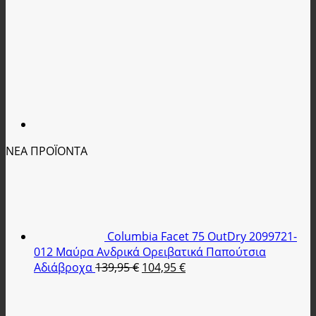
ΝΕΑ ΠΡΟΪΟΝΤΑ
Columbia Facet 75 OutDry 2099721-
012 Μαύρα Ανδρικά Ορειβατικά Παπούτσια
Original
Η
Αδιάβροχα
139,95
€
104,95
€
price
τρέχουσα
was:
τιμή
139,95 €.
είναι: