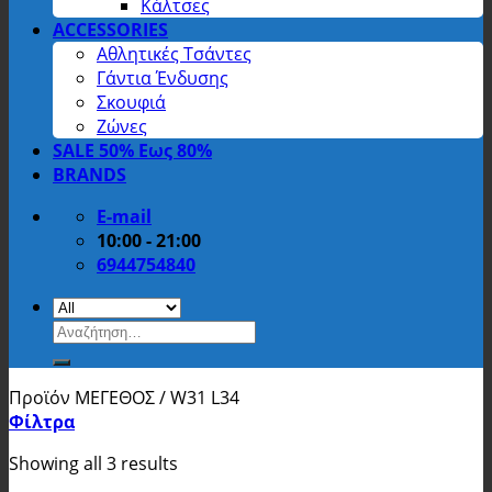
Κάλτσες
ACCESSORIES
Αθλητικές Τσάντες
Γάντια Ένδυσης
Σκουφιά
Ζώνες
SALE 50% Εως 80%
BRANDS
E-mail
10:00 - 21:00
6944754840
Αναζήτηση
για:
Προϊόν ΜΕΓΕΘΟΣ
/
W31 L34
Φίλτρα
Showing all 3 results