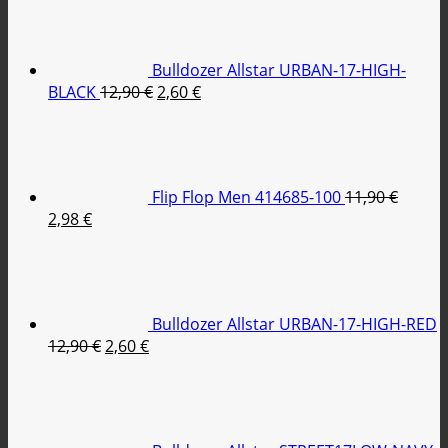
was:
τιμή
11,90 €.
είναι:
2,98 €.
Bulldozer Allstar URBAN-17-HIGH-
Original
Η
BLACK
12,90
€
2,60
€
price
τρέχουσα
was:
τιμή
12,90 €.
είναι:
2,60 €.
Flip Flop Men 414685-100
11,90
€
Original
Η
2,98
€
price
τρέχουσα
was:
τιμή
11,90 €.
είναι:
2,98 €.
Bulldozer Allstar URBAN-17-HIGH-RED
Original
Η
12,90
€
2,60
€
price
τρέχουσα
was:
τιμή
12,90 €.
είναι:
2,60 €.