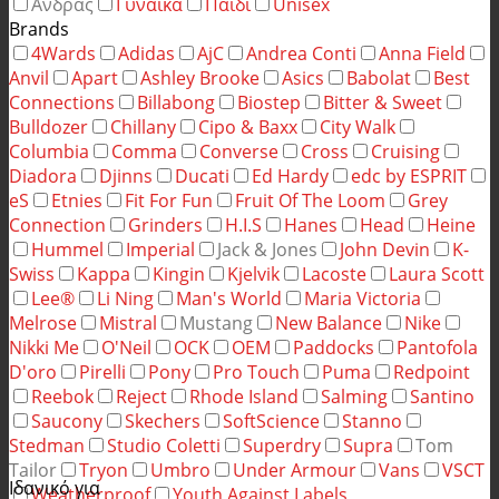
Άνδρας
Γυναίκα
Παιδί
Unisex
Brands
4Wards
Adidas
AjC
Andrea Conti
Anna Field
Anvil
Apart
Ashley Brooke
Asics
Babolat
Best
Connections
Billabong
Biostep
Bitter & Sweet
Bulldozer
Chillany
Cipo & Baxx
City Walk
Columbia
Comma
Converse
Cross
Cruising
Diadora
Djinns
Ducati
Ed Hardy
edc by ESPRIT
eS
Etnies
Fit For Fun
Fruit Of The Loom
Grey
Connection
Grinders
H.I.S
Hanes
Head
Heine
Hummel
Imperial
Jack & Jones
John Devin
K-
Swiss
Kappa
Kingin
Kjelvik
Lacoste
Laura Scott
Lee®
Li Ning
Man's World
Maria Victoria
Melrose
Mistral
Mustang
New Balance
Nike
Nikki Me
O'Neil
OCK
OEM
Paddocks
Pantofola
D'oro
Pirelli
Pony
Pro Touch
Puma
Redpoint
Reebok
Reject
Rhode Island
Salming
Santino
Saucony
Skechers
SoftScience
Stanno
Stedman
Studio Coletti
Superdry
Supra
Tom
Tailor
Tryon
Umbro
Under Armour
Vans
VSCT
Ιδανικό για
Weatherproof
Youth Against Labels