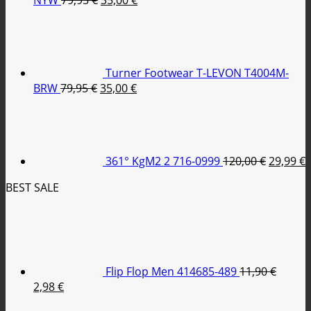
NYW
79,95
€
35,00
€
price
τρέχουσα
was:
τιμή
79,95 €.
είναι:
35,00 €.
Turner Footwear T-LEVON T4004M-
Original
Η
BRW
79,95
€
35,00
€
price
τρέχουσα
Original
was:
τιμή
price
79,95 €.
είναι:
was:
τ
35,00 €.
120,00 €
ε
361° KgM2 2 716-0999
120,00
€
29,99
€
2
BEST SALE
Flip Flop Men 414685-489
11,90
€
Original
Η
2,98
€
price
τρέχουσα