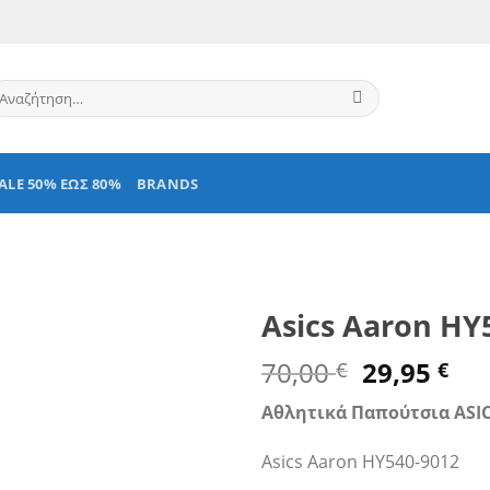
ναζήτηση
α:
ALE 50% ΕΩΣ 80%
BRANDS
Asics Aaron HY
Original
Η
70,00
29,95
€
€
price
τρ
Αθλητικά Παπούτσια ASI
was:
τι
70,00 €.
είν
Asics Aaron HY540-9012
29,