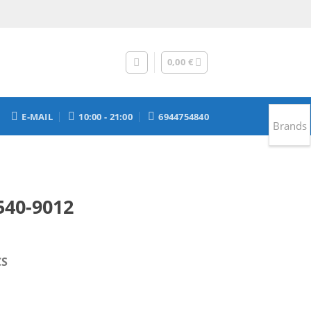
0,00
€
E-MAIL
10:00 - 21:00
6944754840
Brands
540-9012
έχουσα
CS
μή
αι:
95 €.