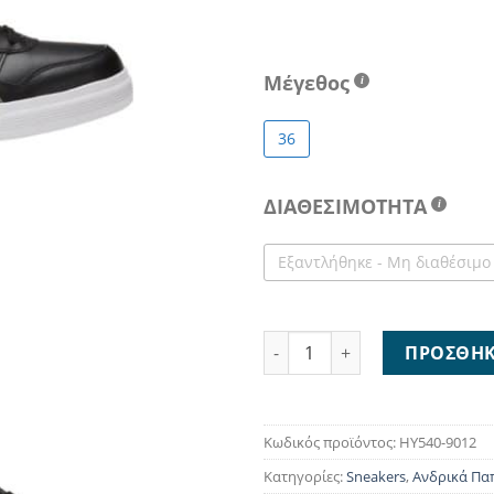
Μέγεθος
36
ΔΙΑΘΕΣΙΜΟΤΗΤΑ
Εξαντλήθηκε - Μη διαθέσιμο
Asics Aaron HY540-9012 ποσό
ΠΡΟΣΘΉΚ
Κωδικός προϊόντος:
HY540-9012
Κατηγορίες:
Sneakers
,
Ανδρικά Πα