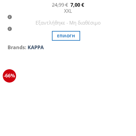
Original
Η
24,99
€
7,00
€
price
τρέχουσα
XXL
was:
τιμή
24,99 €.
είναι:
Εξαντλήθηκε - Μη διαθέσιμο
7,00 €.
ΕΠΙΛΟΓΉ
Αυτό
Brands:
KAPPA
το
προϊόν
έχει
πολλαπλές
-66%
παραλλαγές.
Οι
επιλογές
μπορούν
να
επιλεγούν
στη
σελίδα