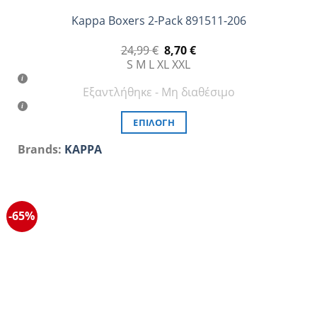
Kappa Boxers 2-Pack 891511-206
Original
Η
24,99
€
8,70
€
price
τρέχουσα
S
M
L
XL
XXL
was:
τιμή
24,99 €.
είναι:
Εξαντλήθηκε - Μη διαθέσιμο
8,70 €.
ΕΠΙΛΟΓΉ
Αυτό
Brands:
KAPPA
το
προϊόν
έχει
πολλαπλές
-65%
παραλλαγές.
Οι
επιλογές
μπορούν
να