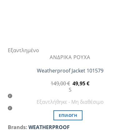
του
προϊόντος
Εξαντλημένο
ΑΝΔΡΙΚΆ ΡΟΎΧΑ
Weatherproof Jacket 101579
Original
Η
149,00
€
49,95
€
price
τρέχουσα
S
was:
τιμή
149,00 €.
είναι:
Εξαντλήθηκε - Μη διαθέσιμο
49,95 €.
ΕΠΙΛΟΓΉ
Αυτό
Brands:
WEATHERPROOF
το
προϊόν