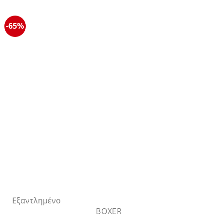
έχει
πολλαπλές
-65%
παραλλαγές.
Οι
επιλογές
μπορούν
να
επιλεγούν
στη
σελίδα
του
προϊόντος
Εξαντλημένο
BOXER