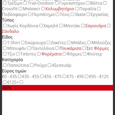
Τρέξιμο
Trail-Outdoor
Γυμναστήριο
Βόλτα
CrossFit
Μπάσκετ
Κολυμβητήριο
Παραλία
Ποδόσφαιρο
Περπάτημα
Τένις
Skate
Εργασίας
Τύπος
Χωρίς Κορδόνια
Χαμηλό
Μποτάκι
Σαγιονάρα
Σάνδαλο
Είδος
T-Shirt
Εσώρουχα
Ζακέτες
Μπάλες
Μπλούζες
Μπουφάν
Παντελόνια
Πουκάμισα
Σετ Φόρμες
Τζιν
Τσάντες
Φορέματα
Φόρμες
Φούτερ
Κατηγορία
Παπούτσια
Ρούχα
Αξεσουάρ
Εύρος τιμών
€0 - €35
€35 - €55
€55 - €75
€75 - €95
€95 - €125
€125+
-80%