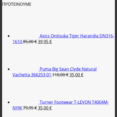
ΠΡΟΤΕΙΝΟΥΜΕ
was:
τιμή
100,00 €.
είναι:
69,95 €.
Asics Onitsuka Tiger Harandia DN316-
Original
Η
1610
85,00
€
39,95
€
price
τρέχουσα
was:
τιμή
85,00 €.
είναι:
39,95 €.
Puma Big Sean Clyde Natural
Original
Η
Vachetta 366253-01
110,00
€
35,00
€
price
τρέχουσα
was:
τιμή
110,00 €.
είναι:
35,00 €.
Turner Footwear T-LEVON T4004M-
Original
Η
NYW
79,95
€
35,00
€
price
τρέχουσα