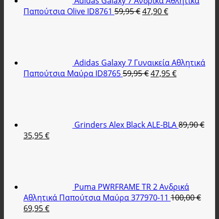
Adidas Galaxy 7 Ανδρικά Αθλητικά
Original
Η
Παπούτσια Olive ID8761
59,95
€
47,90
€
price
τρέχουσα
was:
τιμή
59,95 €.
είναι:
47,90 €.
Adidas Galaxy 7 Γυναικεία Αθλητικά
Original
Η
Παπούτσια Μαύρα ID8765
59,95
€
47,95
€
price
τρέχουσα
was:
τιμή
59,95 €.
είναι:
47,95 €.
Grinders Alex Black ALE-BLA
89,90
€
Original
Η
35,95
€
price
τρέχουσα
was:
τιμή
89,90 €.
είναι:
35,95 €.
Puma PWRFRAME TR 2 Ανδρικά
Αθλητικά Παπούτσια Μαύρα 377970-11
100,00
€
Original
Η
69,95
€
price
τρέχουσα