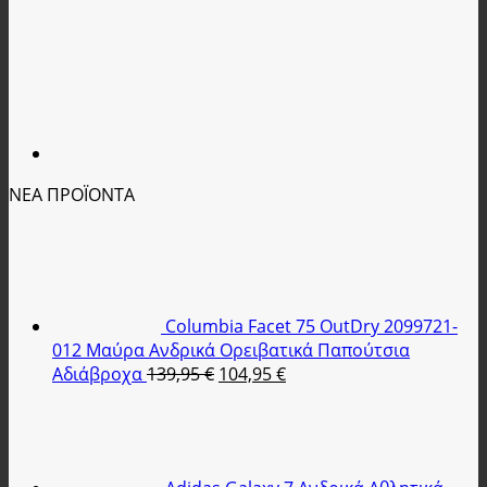
ΝΕΑ ΠΡΟΪΟΝΤΑ
Columbia Facet 75 OutDry 2099721-
012 Μαύρα Ανδρικά Ορειβατικά Παπούτσια
Original
Η
Αδιάβροχα
139,95
€
104,95
€
price
τρέχουσα
was:
τιμή
139,95 €.
είναι:
104,95 €.