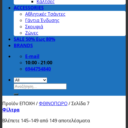
Κάλτσες
ACCESSORIES
Αθλητικές Τσάντες
Γάντια Ένδυσης
Σκουφιά
Ζώνες
SALE 50% Εως 80%
BRANDS
E-mail
10:00 - 21:00
6944754840
Αναζήτηση
για:
Προϊόν ΕΠΟΧΗ
/
ΦΘΙΝΟΠΩΡΟ
/
Σελίδα 7
Φίλτρα
Βλέπετε 145–149 από 149 αποτελέσματα