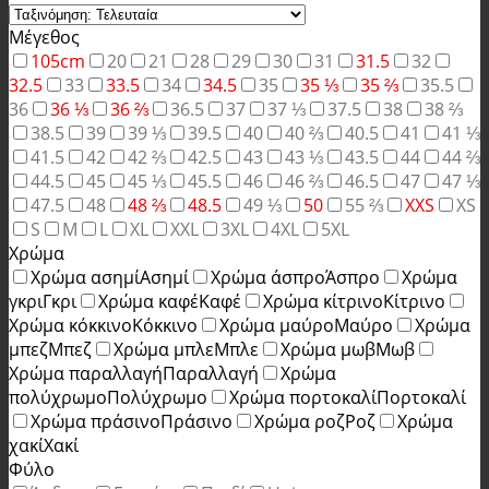
Μέγεθος
105cm
20
21
28
29
30
31
31.5
32
32.5
33
33.5
34
34.5
35
35 ⅓
35 ⅔
35.5
36
36 ⅓
36 ⅔
36.5
37
37 ⅓
37.5
38
38 ⅔
38.5
39
39 ⅓
39.5
40
40 ⅔
40.5
41
41 ⅓
41.5
42
42 ⅔
42.5
43
43 ⅓
43.5
44
44 ⅔
44.5
45
45 ⅓
45.5
46
46 ⅔
46.5
47
47 ⅓
47.5
48
48 ⅔
48.5
49 ⅓
50
55 ⅔
XXS
XS
S
M
L
XL
XXL
3XL
4XL
5XL
Χρώμα
Χρώμα ασημί
Ασημί
Χρώμα άσπρο
Άσπρο
Χρώμα
γκρι
Γκρι
Χρώμα καφέ
Καφέ
Χρώμα κίτρινο
Κίτρινο
Χρώμα κόκκινο
Κόκκινο
Χρώμα μαύρο
Μαύρο
Χρώμα
μπεζ
Μπεζ
Χρώμα μπλε
Μπλε
Χρώμα μωβ
Μωβ
Χρώμα παραλλαγή
Παραλλαγή
Χρώμα
πολύχρωμο
Πολύχρωμο
Χρώμα πορτοκαλί
Πορτοκαλί
Χρώμα πράσινο
Πράσινο
Χρώμα ροζ
Ροζ
Χρώμα
χακί
Χακί
Φύλο