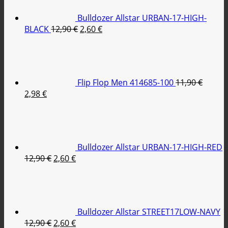
2,98 €.
Bulldozer Allstar URBAN-17-HIGH-
Original
Η
BLACK
12,90
€
2,60
€
price
τρέχουσα
was:
τιμή
12,90 €.
είναι:
2,60 €.
Flip Flop Men 414685-100
11,90
€
Original
Η
2,98
€
price
τρέχουσα
was:
τιμή
11,90 €.
είναι:
2,98 €.
Bulldozer Allstar URBAN-17-HIGH-RED
Original
Η
12,90
€
2,60
€
price
τρέχουσα
was:
τιμή
12,90 €.
είναι:
2,60 €.
Bulldozer Allstar STREET17LOW-NAVY
Original
Η
12,90
€
2,60
€