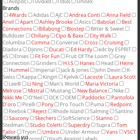
Άνδρας
Γυναίκα
Παιδί
Unisex
Brands
4Wards
Adidas
AjC
Andrea Conti
Anna Field
Anvil
Apart
Ashley Brooke
Asics
Babolat
Best
Connections
Billabong
Biostep
Bitter & Sweet
Bulldozer
Chillany
Cipo & Baxx
City Walk
Columbia
Comma
Converse
Cross
Cruising
Diadora
Djinns
Ducati
Ed Hardy
edc by ESPRIT
eS
Etnies
Fit For Fun
Fruit Of The Loom
Grey
Connection
Grinders
H.I.S
Hanes
Head
Heine
Hummel
Imperial
Jack & Jones
John Devin
K-
Swiss
Kappa
Kingin
Kjelvik
Lacoste
Laura Scott
Lee®
Li Ning
Man's World
Maria Victoria
Melrose
Mistral
Mustang
New Balance
Nike
Nikki Me
O'Neil
OCK
OEM
Paddocks
Pantofola
D'oro
Pirelli
Pony
Pro Touch
Puma
Redpoint
Reebok
Reject
Rhode Island
Salming
Santino
Saucony
Skechers
SoftScience
Stanno
Stedman
Studio Coletti
Superdry
Supra
Tom
Tailor
Tryon
Umbro
Under Armour
Vans
VSCT
Ιδανικό για
Weatherproof
Youth Against Labels