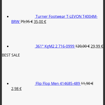
was:
τιμή
79,95 €.
είναι:
35,00 €.
Turner Footwear T-LEVON T4004M-
Original
Η
BRW
79,95
€
35,00
€
price
τρέχουσα
Original
was:
τιμή
price
79,95 €.
είναι:
was:
τ
35,00 €.
120,00 €
ε
361° KgM2 2 716-0999
120,00
€
29,99
€
2
BEST SALE
Flip Flop Men 414685-489
11,90
€
Original
Η
2,98
€
price
τρέχουσα
was:
τιμή
11,90 €.
είναι: