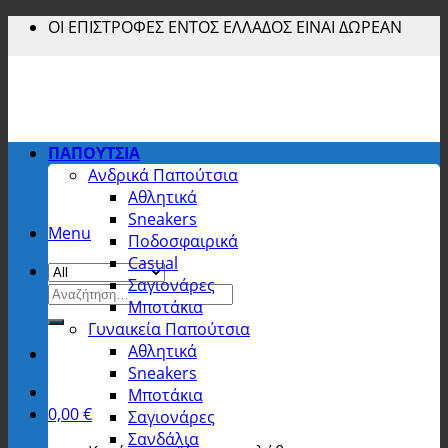
Skip
ΟΙ ΕΠΙΣΤΡΟΦΕΣ ΕΝΤΟΣ ΕΛΛΑΔΟΣ ΕΙΝΑΙ ΔΩΡΕΑΝ
to
content
ΠΑΠΟΥΤΣΙΑ
Ανδρικά Παπούτσια
Αθλητικά
Sneakers
Menu
Ποδοσφαιρικά
Casual
Σαγιονάρες
Αναζήτηση
Μποτάκια
για:
Γυναικεία Παπούτσια
Αθλητικά
Sneakers
Μποτάκια
0,00
€
Σαγιονάρες
Σανδάλια