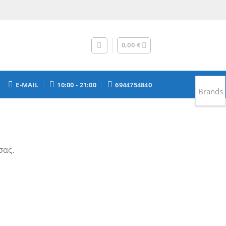
0,00
€
E-MAIL
10:00 - 21:00
6944754840
Brands
σας.