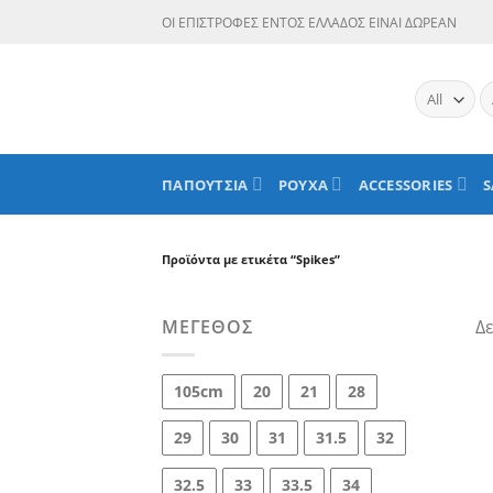
Skip
ΟΙ ΕΠΙΣΤΡΟΦΕΣ ΕΝΤΟΣ ΕΛΛΑΔΟΣ ΕΙΝΑΙ ΔΩΡΕΑΝ
to
content
Α
γι
ΠΑΠΟΥΤΣΙΑ
ΡΟΥΧΑ
ACCESSORIES
S
Προϊόντα με ετικέτα “Spikes”
ΜΈΓΕΘΟΣ
Δε
105cm
20
21
28
29
30
31
31.5
32
32.5
33
33.5
34