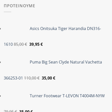
69,95 €.
ΠΡΟΤΕΙΝΟΥΜΕ
Asics Onitsuka Tiger Harandia DN316-
Original
Η
1610
85,00
€
39,95
€
price
τρέχουσα
was:
τιμή
Puma Big Sean Clyde Natural Vachetta
85,00 €.
είναι:
39,95 €.
Original
Η
366253-01
110,00
€
35,00
€
price
τρέχουσα
was:
τιμή
Turner Footwear T-LEVON T4004M-NYW
110,00 €.
είναι:
35,00 €.
Original
Η
79,95
€
35,00
€