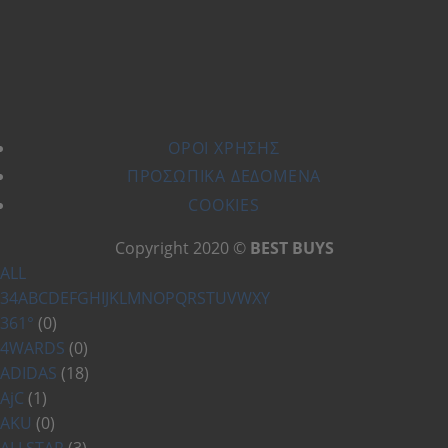
ΌΡΟΙ ΧΡΗΣΗΣ
ΠΡΟΣΩΠΙΚΆ ΔΕΔΟΜΈΝΑ
COOKIES
Copyright 2020 ©
BEST BUYS
ALL
3
4
A
B
C
D
E
F
G
H
I
J
K
L
M
N
O
P
Q
R
S
T
U
V
W
X
Y
361°
(0)
4WARDS
(0)
ADIDAS
(18)
AjC
(1)
AKU
(0)
ALLSTAR
(3)