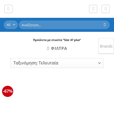
Skip
to
content
Αναζήτηση
για:
Προϊόντα με ετικέτα “Size 47 plus”
Brands
ΦΊΛΤΡΑ
-67%