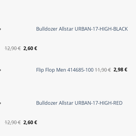
11,90 €.
είνα
2,98
Bulldozer Allstar URBAN-17-HIGH-BLACK
Original
Η
12,90
€
2,60
€
price
τρέχουσα
Original
Η
was:
τιμή
price
τρέ
Flip Flop Men 414685-100
11,90
€
2,98
€
12,90 €.
είναι:
was:
τιμ
2,60 €.
11,90 €.
είνα
2,98
Bulldozer Allstar URBAN-17-HIGH-RED
Original
Η
12,90
€
2,60
€
price
τρέχουσα