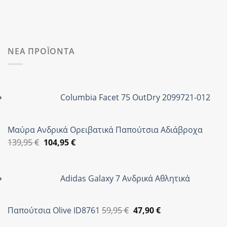
ΝΕΑ ΠΡΟΪΟΝΤΑ
Columbia Facet 75 OutDry 2099721-012
Μαύρα Ανδρικά Ορειβατικά Παπούτσια Αδιάβροχα
Original
Η
139,95
€
104,95
€
price
τρέχουσα
was:
τιμή
Adidas Galaxy 7 Ανδρικά Αθλητικά
139,95 €.
είναι:
104,95 €.
Original
Η
Παπούτσια Olive ID8761
59,95
€
47,90
€
price
τρέχουσα