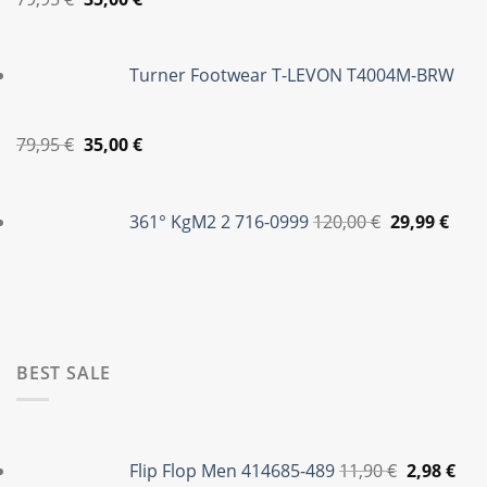
price
τρέχουσα
was:
τιμή
Turner Footwear T-LEVON T4004M-BRW
79,95 €.
είναι:
35,00 €.
Original
Η
79,95
€
35,00
€
price
τρέχουσα
Original
Η
was:
τιμή
price
τρέ
361° KgM2 2 716-0999
120,00
€
29,99
€
79,95 €.
είναι:
was:
τιμή
35,00 €.
120,00 €.
είναι
29,99
BEST SALE
Original
Η
price
τρέ
Flip Flop Men 414685-489
11,90
€
2,98
€
was:
τιμ