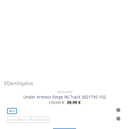
Εξαντλημένο
SNEAKERS
Under Armour Forge 96 Track 3021795-102
Original
Η
120,00
€
39,99
€
price
τρέχουσα
was:
τιμή
40.5
120,00 €.
είναι:
39,99 €.
Εξαντλήθηκε - Μη διαθέσιμο