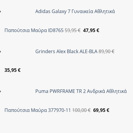
was:
τιμή
Adidas Galaxy 7 Γυναικεία Αθλητικά
59,95 €.
είναι:
47,90 €.
Original
Η
Παπούτσια Μαύρα ID8765
59,95
€
47,95
€
price
τρέχουσα
was:
τιμή
Grinders Alex Black ALE-BLA
89,90
€
59,95 €.
είναι:
47,95 €.
Original
Η
35,95
€
price
τρέχουσα
was:
τιμή
Puma PWRFRAME TR 2 Ανδρικά Αθλητικά
89,90 €.
είναι:
35,95 €.
Original
Η
Παπούτσια Μαύρα 377970-11
100,00
€
69,95
€
price
τρέχουσα
was:
τιμή
100,00 €.
είναι: