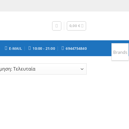
0,00
€
E-MAIL
10:00 - 21:00
6944754840
Brands