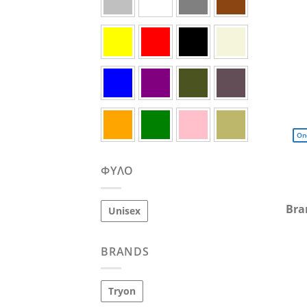
On
ΦΎΛΟ
Bra
Unisex
BRANDS
Tryon