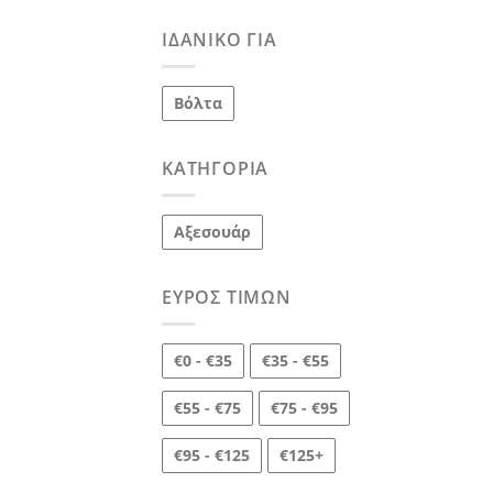
ΙΔΑΝΙΚΌ ΓΙΑ
Βόλτα
ΚΑΤΗΓΟΡΊΑ
Αξεσουάρ
ΕΎΡΟΣ ΤΙΜΏΝ
€0 - €35
€35 - €55
€55 - €75
€75 - €95
€95 - €125
€125+