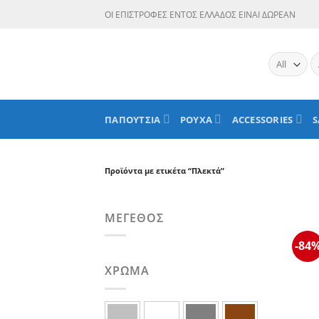
Skip
ΟΙ ΕΠΙΣΤΡΟΦΕΣ ΕΝΤΟΣ ΕΛΛΑΔΟΣ ΕΙΝΑΙ ΔΩΡΕΑΝ
to
content
Α
γι
ΠΑΠΟΥΤΣΙΑ
ΡΟΥΧΑ
ACCESSORIES
S
Προϊόντα με ετικέτα “Πλεκτά”
ΜΈΓΕΘΟΣ
-84
ΧΡΏΜΑ