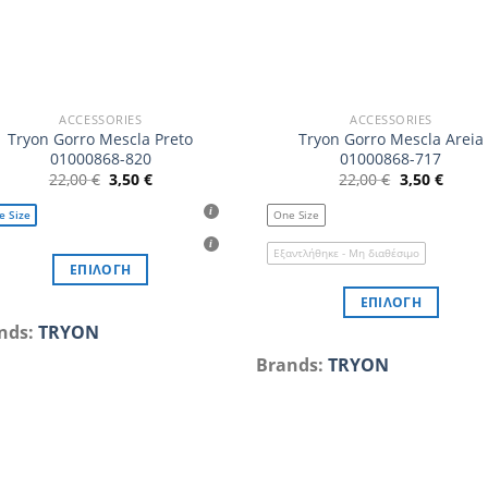
ACCESSORIES
ACCESSORIES
Tryon Gorro Mescla Preto
Tryon Gorro Mescla Areia
01000868-820
01000868-717
Original
Η
Original
Η
22,00
€
3,50
€
22,00
€
3,50
€
price
τρέχουσα
price
τρέχο
was:
τιμή
was:
τιμή
e Size
One Size
22,00 €.
είναι:
22,00 €.
είναι:
3,50 €.
3,50 €
Εξαντλήθηκε - Μη διαθέσιμο
ΕΠΙΛΟΓΉ
Αυτό
ΕΠΙΛΟΓΉ
το
Αυτό
nds:
TRYON
προϊόν
το
Brands:
TRYON
έχει
προϊόν
πολλαπλές
έχει
παραλλαγές.
πολλαπλές
Οι
παραλλαγές.
επιλογές
Οι