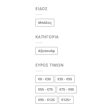
ΕΊΔΟΣ
Μπάλες
ΚΑΤΗΓΟΡΊΑ
Αξεσουάρ
ΕΎΡΟΣ ΤΙΜΏΝ
€0 - €35
€35 - €55
€55 - €75
€75 - €95
€95 - €125
€125+