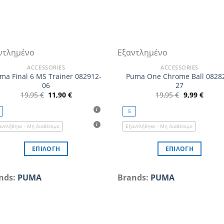
ντλημένο
Εξαντλημένο
ACCESSORIES
ACCESSORIES
ma Final 6 MS Trainer 082912-
Puma One Chrome Ball 0828
06
27
Original
Η
Original
Η
19,95
€
11,90
€
19,95
€
9,99
€
price
τρέχουσα
price
τρέχο
was:
τιμή
was:
τιμή
5
19,95 €.
είναι:
19,95 €.
είναι:
11,90 €.
9,99 €
αντλήθηκε - Μη διαθέσιμο
Εξαντλήθηκε - Μη διαθέσιμο
ΕΠΙΛΟΓΉ
ΕΠΙΛΟΓΉ
Αυτό
Αυτό
το
το
nds:
PUMA
Brands:
PUMA
προϊόν
προϊόν
έχει
έχει
πολλαπλές
πολλαπλές
παραλλαγές.
παραλλαγές.