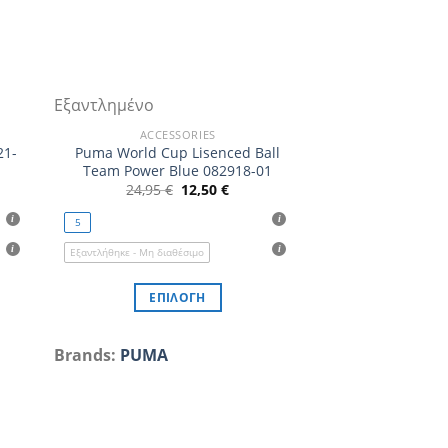
Εξαντλημένο
ACCESSORIES
21-
Puma World Cup Lisenced Ball
Team Power Blue 082918-01
Original
Η
24,95
€
12,50
€
υσα
price
τρέχουσα
was:
τιμή
5
24,95 €.
είναι:
.
12,50 €.
Εξαντλήθηκε - Μη διαθέσιμο
ΕΠΙΛΟΓΉ
Αυτό
το
Brands:
PUMA
προϊόν
έχει
πολλαπλές
παραλλαγές.