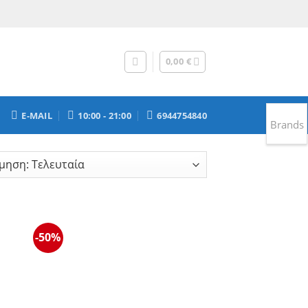
0,00
€
E-MAIL
10:00 - 21:00
6944754840
Brands
-50%