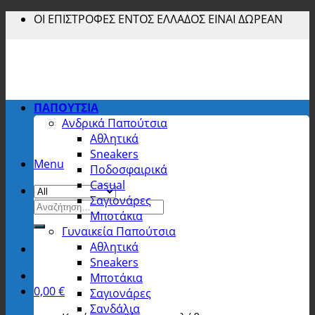
Skip
ΟΙ ΕΠΙΣΤΡΟΦΕΣ ΕΝΤΟΣ ΕΛΛΑΔΟΣ ΕΙΝΑΙ ΔΩΡΕΑΝ
to
content
ΠΑΠΟΥΤΣΙΑ
Ανδρικά Παπούτσια
Αθλητικά
Sneakers
Menu
Ποδοσφαιρικά
Casual
Σαγιονάρες
Αναζήτηση
Μποτάκια
για:
Γυναικεία Παπούτσια
Αθλητικά
Sneakers
Μποτάκια
0,00
€
Σαγιονάρες
Σανδάλια