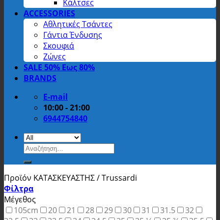
Κάλτσες
ACCESSORIES
Αθλητικές Τσάντες
Γάντια Ένδυσης
Σκουφιά
Ζώνες
SALE 50% Εως 80%
BRANDS
E-mail
10:00 - 21:00
6944754840
Αναζήτηση
για:
Προϊόν ΚΑΤΑΣΚΕΥΑΣΤΗΣ
/
Trussardi
Φίλτρα
Μέγεθος
105cm
20
21
28
29
30
31
31.5
32