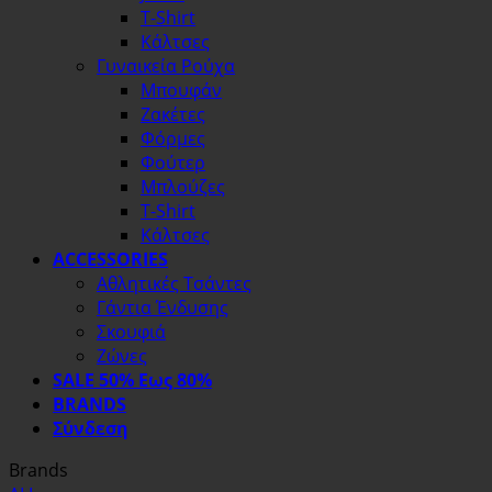
T-Shirt
Κάλτσες
Γυναικεία Ρούχα
Μπουφάν
Ζακέτες
Φόρμες
Φούτερ
Μπλούζες
T-Shirt
Κάλτσες
ACCESSORIES
Αθλητικές Τσάντες
Γάντια Ένδυσης
Σκουφιά
Ζώνες
SALE 50% Εως 80%
BRANDS
Σύνδεση
Brands