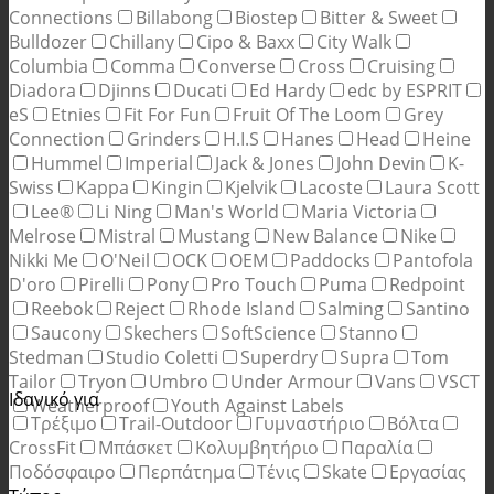
Connections
Billabong
Biostep
Bitter & Sweet
Bulldozer
Chillany
Cipo & Baxx
City Walk
Columbia
Comma
Converse
Cross
Cruising
Diadora
Djinns
Ducati
Ed Hardy
edc by ESPRIT
eS
Etnies
Fit For Fun
Fruit Of The Loom
Grey
Connection
Grinders
H.I.S
Hanes
Head
Heine
Hummel
Imperial
Jack & Jones
John Devin
K-
Swiss
Kappa
Kingin
Kjelvik
Lacoste
Laura Scott
Lee®
Li Ning
Man's World
Maria Victoria
Melrose
Mistral
Mustang
New Balance
Nike
Nikki Me
O'Neil
OCK
OEM
Paddocks
Pantofola
D'oro
Pirelli
Pony
Pro Touch
Puma
Redpoint
Reebok
Reject
Rhode Island
Salming
Santino
Saucony
Skechers
SoftScience
Stanno
Stedman
Studio Coletti
Superdry
Supra
Tom
Tailor
Tryon
Umbro
Under Armour
Vans
VSCT
Ιδανικό για
Weatherproof
Youth Against Labels
Τρέξιμο
Trail-Outdoor
Γυμναστήριο
Βόλτα
CrossFit
Μπάσκετ
Κολυμβητήριο
Παραλία
Ποδόσφαιρο
Περπάτημα
Τένις
Skate
Εργασίας