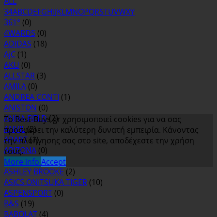
ALL
3
4
A
B
C
D
E
F
G
H
I
J
K
L
M
N
O
P
Q
R
S
T
U
V
W
X
Y
361°
(0)
4WARDS
(0)
ADIDAS
(18)
AjC
(1)
AKU
(0)
ALLSTAR
(3)
AMILA
(0)
ANDREA CONTI
(1)
ANISTON
(0)
ANNA FIELD
(2)
Το Best-Buys.gr χρησιμοποιεί cookies για να σας
ANVIL
(2)
προσφέρει την καλύτερη δυνατή εμπειρία. Κάνοντας
APART
(1)
την πλοήγησης σας στο site, αποδέχεστε την χρήση
ARIZONA
(0)
τους.
ASH
(0)
More info
Accept
ASHLEY BROOKE
(2)
ASICS ONITSUKA TIGER
(10)
ASPENSPORT
(0)
B&S
(19)
BABOLAT
(4)