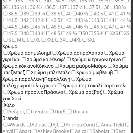
32.5
33
33.5
34
34.5
35
35 ⅓
35 ⅔
35.5
36
36 ⅓
36 ⅔
36.5
37
37 ⅓
37.5
38
38 ⅔
38.5
39
39 ⅓
39.5
40
40 ⅔
40.5
41
41 ⅓
41.5
42
42 ⅔
42.5
43
43 ⅓
43.5
44
44 ⅔
44.5
45
45 ⅓
45.5
46
46 ⅔
46.5
47
47 ⅓
47.5
48
48 ⅔
48.5
49 ⅓
50
55 ⅔
XXS
XS
S
M
L
XL
XXL
3XL
4XL
5XL
Χρώμα
Χρώμα ασημί
Ασημί
Χρώμα άσπρο
Άσπρο
Χρώμα
γκρι
Γκρι
Χρώμα καφέ
Καφέ
Χρώμα κίτρινο
Κίτρινο
Χρώμα κόκκινο
Κόκκινο
Χρώμα μαύρο
Μαύρο
Χρώμα
μπεζ
Μπεζ
Χρώμα μπλε
Μπλε
Χρώμα μωβ
Μωβ
Χρώμα παραλλαγή
Παραλλαγή
Χρώμα
πολύχρωμο
Πολύχρωμο
Χρώμα πορτοκαλί
Πορτοκαλί
Χρώμα πράσινο
Πράσινο
Χρώμα ροζ
Ροζ
Χρώμα
χακί
Χακί
Φύλο
Άνδρας
Γυναίκα
Παιδί
Unisex
Brands
4Wards
Adidas
AjC
Andrea Conti
Anna Field
Anvil
Apart
Ashley Brooke
Asics
Babolat
Best