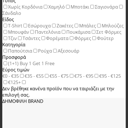
Τύπος
Χωρίς Κορδόνια
Χαμηλό
Μποτάκι
Σαγιονάρα
Σάνδαλο
Είδος
T-Shirt
Εσώρουχα
Ζακέτες
Μπάλες
Μπλούζες
Μπουφάν
Παντελόνια
Πουκάμισα
Σετ Φόρμες
Τζιν
Τσάντες
Φορέματα
Φόρμες
Φούτερ
Κατηγορία
Παπούτσια
Ρούχα
Αξεσουάρ
Προσφορά
(1+1) Buy 1 Get 1 Free
Εύρος τιμών
€0 - €35
€35 - €55
€55 - €75
€75 - €95
€95 - €125
€125+
Δεν βρέθηκε κανένα προϊόν που να ταιριάζει με την
επιλογή σας.
ΔΗΜΟΦΙΛΗ BRAND