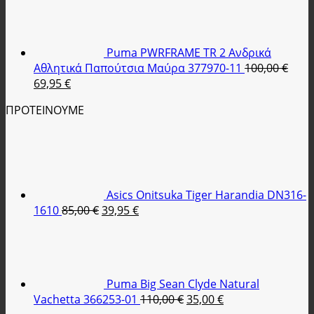
was:
τιμή
89,90 €.
είναι:
35,95 €.
Puma PWRFRAME TR 2 Ανδρικά
Αθλητικά Παπούτσια Μαύρα 377970-11
100,00
€
Original
Η
69,95
€
price
τρέχουσα
ΠΡΟΤΕΙΝΟΥΜΕ
was:
τιμή
100,00 €.
είναι:
69,95 €.
Asics Onitsuka Tiger Harandia DN316-
Original
Η
1610
85,00
€
39,95
€
price
τρέχουσα
was:
τιμή
85,00 €.
είναι:
39,95 €.
Puma Big Sean Clyde Natural
Original
Η
Vachetta 366253-01
110,00
€
35,00
€