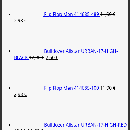
Flip Flop Men 414685-489
11,90
€
Original
Η
2,98
€
price
τρέχουσα
was:
τιμή
11,90 €.
είναι:
2,98 €.
Bulldozer Allstar URBAN-17-HIGH-
Original
Η
BLACK
12,90
€
2,60
€
price
τρέχουσα
was:
τιμή
12,90 €.
είναι:
2,60 €.
Flip Flop Men 414685-100
11,90
€
Original
Η
2,98
€
price
τρέχουσα
was:
τιμή
11,90 €.
είναι:
2,98 €.
Bulldozer Allstar URBAN-17-HIGH-RED