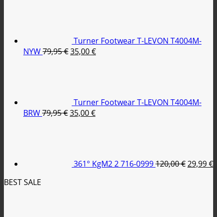
price
τρέχουσα
was:
τιμή
110,00 €.
είναι:
35,00 €.
Turner Footwear T-LEVON T4004M-
Original
Η
NYW
79,95
€
35,00
€
price
τρέχουσα
was:
τιμή
79,95 €.
είναι:
35,00 €.
Turner Footwear T-LEVON T4004M-
Original
Η
BRW
79,95
€
35,00
€
price
τρέχουσα
Original
was:
τιμή
price
79,95 €.
είναι:
was:
τ
35,00 €.
120,00 €
ε
361° KgM2 2 716-0999
120,00
€
29,99
€
2
BEST SALE