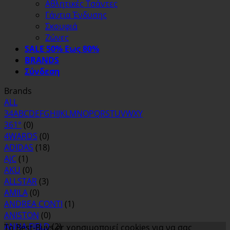
Αθλητικές Τσάντες
Γάντια Ένδυσης
Σκουφιά
Ζώνες
SALE 50% Εως 80%
BRANDS
Σύνδεση
Brands
ALL
3
4
A
B
C
D
E
F
G
H
I
J
K
L
M
N
O
P
Q
R
S
T
U
V
W
X
Y
361°
(0)
4WARDS
(0)
ADIDAS
(18)
AjC
(1)
AKU
(0)
ALLSTAR
(3)
AMILA
(0)
ANDREA CONTI
(1)
ANISTON
(0)
ANNA FIELD
(2)
Το Best-Buys.gr χρησιμοποιεί cookies για να σας