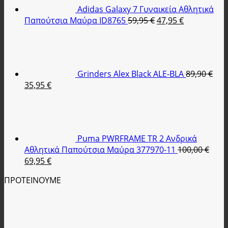
47,90 €.
Adidas Galaxy 7 Γυναικεία Αθλητικά
Original
Η
Παπούτσια Μαύρα ID8765
59,95
€
47,95
€
price
τρέχουσα
was:
τιμή
59,95 €.
είναι:
47,95 €.
Grinders Alex Black ALE-BLA
89,90
€
Original
Η
35,95
€
price
τρέχουσα
was:
τιμή
89,90 €.
είναι:
35,95 €.
Puma PWRFRAME TR 2 Ανδρικά
Αθλητικά Παπούτσια Μαύρα 377970-11
100,00
€
Original
Η
69,95
€
price
τρέχουσα
ΠΡΟΤΕΙΝΟΥΜΕ
was:
τιμή
100,00 €.
είναι:
69,95 €.