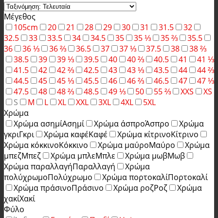
Μέγεθος
105cm
20
21
28
29
30
31
31.5
32
32.5
33
33.5
34
34.5
35
35 ⅓
35 ⅔
35.5
36
36 ⅓
36 ⅔
36.5
37
37 ⅓
37.5
38
38 ⅔
38.5
39
39 ⅓
39.5
40
40 ⅔
40.5
41
41 ⅓
41.5
42
42 ⅔
42.5
43
43 ⅓
43.5
44
44 ⅔
44.5
45
45 ⅓
45.5
46
46 ⅔
46.5
47
47 ⅓
47.5
48
48 ⅔
48.5
49 ⅓
50
55 ⅔
XXS
XS
S
M
L
XL
XXL
3XL
4XL
5XL
Χρώμα
Χρώμα ασημί
Ασημί
Χρώμα άσπρο
Άσπρο
Χρώμα
γκρι
Γκρι
Χρώμα καφέ
Καφέ
Χρώμα κίτρινο
Κίτρινο
Χρώμα κόκκινο
Κόκκινο
Χρώμα μαύρο
Μαύρο
Χρώμα
μπεζ
Μπεζ
Χρώμα μπλε
Μπλε
Χρώμα μωβ
Μωβ
Χρώμα παραλλαγή
Παραλλαγή
Χρώμα
πολύχρωμο
Πολύχρωμο
Χρώμα πορτοκαλί
Πορτοκαλί
Χρώμα πράσινο
Πράσινο
Χρώμα ροζ
Ροζ
Χρώμα
χακί
Χακί
Φύλο