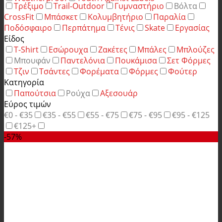
Τρέξιμο
Trail-Outdoor
Γυμναστήριο
Βόλτα
CrossFit
Μπάσκετ
Κολυμβητήριο
Παραλία
Ποδόσφαιρο
Περπάτημα
Τένις
Skate
Εργασίας
Είδος
T-Shirt
Εσώρουχα
Ζακέτες
Μπάλες
Μπλούζες
Μπουφάν
Παντελόνια
Πουκάμισα
Σετ Φόρμες
Τζιν
Τσάντες
Φορέματα
Φόρμες
Φούτερ
Κατηγορία
Παπούτσια
Ρούχα
Αξεσουάρ
Εύρος τιμών
€0 - €35
€35 - €55
€55 - €75
€75 - €95
€95 - €125
€125+
-57%