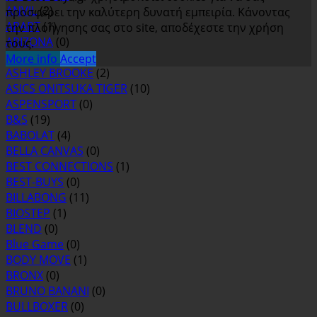
ANVIL
(2)
προσφέρει την καλύτερη δυνατή εμπειρία. Κάνοντας
APART
(1)
την πλοήγησης σας στο site, αποδέχεστε την χρήση
ARIZONA
(0)
τους.
ASH
(0)
More info
Accept
ASHLEY BROOKE
(2)
ASICS ONITSUKA TIGER
(10)
ASPENSPORT
(0)
B&S
(19)
BABOLAT
(4)
BELLA CANVAS
(0)
BEST CONNECTIONS
(1)
BEST-BUYS
(0)
BILLABONG
(11)
BIOSTEP
(1)
BLEND
(0)
Blue Game
(0)
BODY MOVE
(1)
BRONX
(0)
BRUNO BANANI
(0)
BULLBOXER
(0)