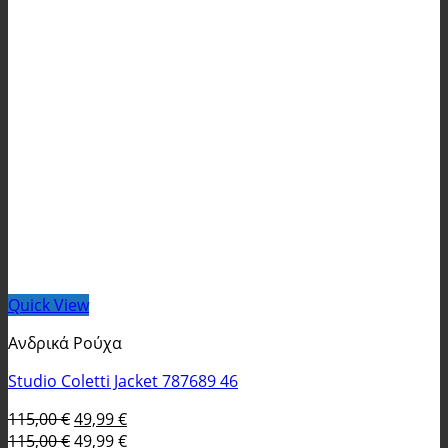
Quick View
Ανδρικά Ρούχα
Studio Coletti Jacket 787689 46
Original
Η
115,00
€
49,99
€
price
Original
τρέχουσα
Η
115,00
€
49,99
€