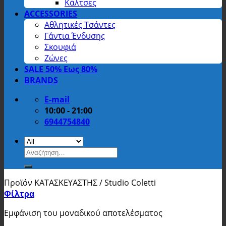
Κάλτσες
ACCESSORIES
Αθλητικές Τσάντες
Γάντια Ένδυσης
Σκουφιά
Ζώνες
SALE 50% Εως 80%
BRANDS
E-mail
10:00 - 21:00
6944754840
Αναζήτηση
για:
Προϊόν ΚΑΤΑΣΚΕΥΑΣΤΗΣ
/
Studio Coletti
Φίλτρα
Εμφάνιση του μοναδικού αποτελέσματος