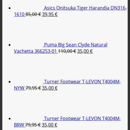
Asics Onitsuka Tiger Harandia DN316-
Original
Η
1610
85,00
€
39,95
€
price
τρέχουσα
was:
τιμή
85,00 €.
είναι:
39,95 €.
Puma Big Sean Clyde Natural
Original
Η
Vachetta 366253-01
110,00
€
35,00
€
price
τρέχουσα
was:
τιμή
110,00 €.
είναι:
35,00 €.
Turner Footwear T-LEVON T4004M-
Original
Η
NYW
79,95
€
35,00
€
price
τρέχουσα
was:
τιμή
79,95 €.
είναι:
35,00 €.
Turner Footwear T-LEVON T4004M-
Original
Η
BRW
79,95
€
35,00
€