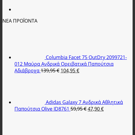
ΝΕΑ ΠΡΟΪΟΝΤΑ
Columbia Facet 75 OutDry 2099721-
012 Μαύρα Ανδρικά Ορειβατικά Παπούτσια
Original
Η
Αδιάβροχα
139,95
€
104,95
€
price
τρέχουσα
was:
τιμή
139,95 €.
είναι:
104,95 €.
Adidas Galaxy 7 Ανδρικά Αθλητικά
Original
Η
Παπούτσια Olive ID8761
59,95
€
47,90
€
price
τρέχουσα
was:
τιμή
59,95 €.
είναι: