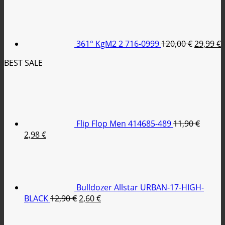
price
τρέχουσα
Original
was:
τιμή
price
79,95 €.
είναι:
was:
τ
35,00 €.
120,00 €
ε
361° KgM2 2 716-0999
120,00
€
29,99
€
2
BEST SALE
Flip Flop Men 414685-489
11,90
€
Original
Η
2,98
€
price
τρέχουσα
was:
τιμή
11,90 €.
είναι:
2,98 €.
Bulldozer Allstar URBAN-17-HIGH-
Original
Η
BLACK
12,90
€
2,60
€
price
τρέχουσα
was:
τιμή