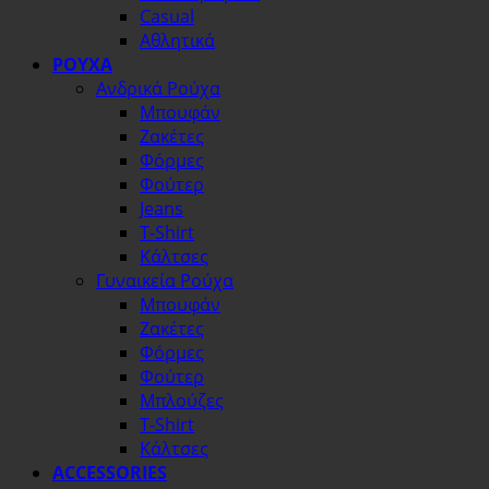
Casual
Αθλητικά
ΡΟΥΧΑ
Ανδρικά Ρούχα
Μπουφάν
Ζακέτες
Φόρμες
Φούτερ
Jeans
T-Shirt
Κάλτσες
Γυναικεία Ρούχα
Μπουφάν
Ζακέτες
Φόρμες
Φούτερ
Μπλούζες
T-Shirt
Κάλτσες
ACCESSORIES