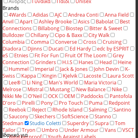
Άνδρας
Γυναίκα
Παιδί
Unisex
Brands
4Wards
Adidas
AjC
Andrea Conti
Anna Field
Anvil
Apart
Ashley Brooke
Asics
Babolat
Best
Connections
Billabong
Biostep
Bitter & Sweet
Bulldozer
Chillany
Cipo & Baxx
City Walk
Columbia
Comma
Converse
Cross
Cruising
Diadora
Djinns
Ducati
Ed Hardy
edc by ESPRIT
eS
Etnies
Fit For Fun
Fruit Of The Loom
Grey
Connection
Grinders
H.I.S
Hanes
Head
Heine
Hummel
Imperial
Jack & Jones
John Devin
K-
Swiss
Kappa
Kingin
Kjelvik
Lacoste
Laura Scott
Lee®
Li Ning
Man's World
Maria Victoria
Melrose
Mistral
Mustang
New Balance
Nike
Nikki Me
O'Neil
OCK
OEM
Paddocks
Pantofola
D'oro
Pirelli
Pony
Pro Touch
Puma
Redpoint
Reebok
Reject
Rhode Island
Salming
Santino
Saucony
Skechers
SoftScience
Stanno
Stedman
Studio Coletti
Superdry
Supra
Tom
Tailor
Tryon
Umbro
Under Armour
Vans
VSCT
Ιδανικό για
Weatherproof
Youth Against Labels