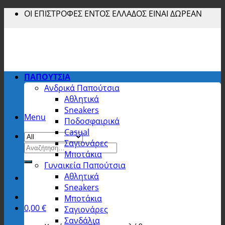
Skip
ΟΙ ΕΠΙΣΤΡΟΦΕΣ ΕΝΤΟΣ ΕΛΛΑΔΟΣ ΕΙΝΑΙ ΔΩΡΕΑΝ
to
content
ΠΑΠΟΥΤΣΙΑ
Ανδρικά Παπούτσια
Αθλητικά
Sneakers
Menu
Ποδοσφαιρικά
Casual
Σαγιονάρες
Αναζήτηση
Μποτάκια
για:
Γυναικεία Παπούτσια
Αθλητικά
Sneakers
Μποτάκια
0,00
€
Σαγιονάρες
Σανδάλια